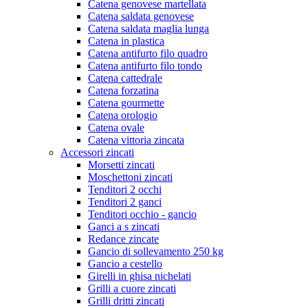
Catena genovese martellata
Catena saldata genovese
Catena saldata maglia lunga
Catena in plastica
Catena antifurto filo quadro
Catena antifurto filo tondo
Catena cattedrale
Catena forzatina
Catena gourmette
Catena orologio
Catena ovale
Catena vittoria zincata
Accessori zincati
Morsetti zincati
Moschettoni zincati
Tenditori 2 occhi
Tenditori 2 ganci
Tenditori occhio - gancio
Ganci a s zincati
Redance zincate
Gancio di sollevamento 250 kg
Gancio a cestello
Girelli in ghisa nichelati
Grilli a cuore zincati
Grilli dritti zincati