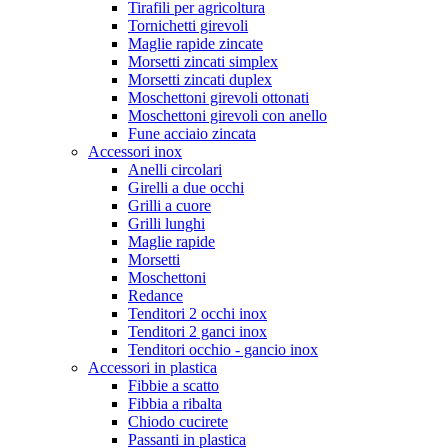
Tirafili per agricoltura
Tornichetti girevoli
Maglie rapide zincate
Morsetti zincati simplex
Morsetti zincati duplex
Moschettoni girevoli ottonati
Moschettoni girevoli con anello
Fune acciaio zincata
Accessori inox
Anelli circolari
Girelli a due occhi
Grilli a cuore
Grilli lunghi
Maglie rapide
Morsetti
Moschettoni
Redance
Tenditori 2 occhi inox
Tenditori 2 ganci inox
Tenditori occhio - gancio inox
Accessori in plastica
Fibbie a scatto
Fibbia a ribalta
Chiodo cucirete
Passanti in plastica