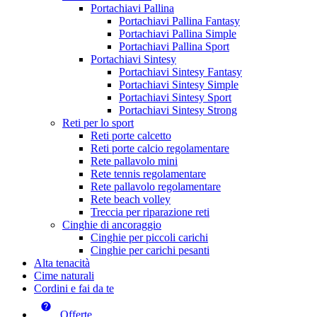
Portachiavi Pallina
Portachiavi Pallina Fantasy
Portachiavi Pallina Simple
Portachiavi Pallina Sport
Portachiavi Sintesy
Portachiavi Sintesy Fantasy
Portachiavi Sintesy Simple
Portachiavi Sintesy Sport
Portachiavi Sintesy Strong
Reti per lo sport
Reti porte calcetto
Reti porte calcio regolamentare
Rete pallavolo mini
Rete tennis regolamentare
Rete pallavolo regolamentare
Rete beach volley
Treccia per riparazione reti
Cinghie di ancoraggio
Cinghie per piccoli carichi
Cinghie per carichi pesanti
Alta tenacità
Cime naturali
Cordini e fai da te
Offerte