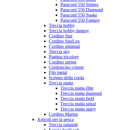
Paracord 550 Stripes
Paracord 550 Diamond
Paracord 550 Snake
Paracord 550 Fantasy
Treccia hobby
Treccia hobby fantasy
Cordino Star
Cordino StarLux
Cordino minimal
Treccia sky
Piattina tricolore
Cordino spring
Cordoncino cotone
Filo metal
Scrigno della corda
Treccia piatta
Treccia piatta élite
Treccia piatta diamond
Treccia piatta field
Treccia piatta spiral
Treccia piatta starry
Cordino Marine
Articoli per la pesca
Treccia palamiti
Sagola fucili sub