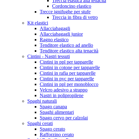
Treccia elastica alta tenacità
Cordoncino elastico
Trecce ignifughe per stufe
Treccia in fibra di vetro
Kit elastici
Allacciabagagli
Allacciabagagli junior
Ragno elastico
Tenditore elastico ad anello
Tenditore elastico alta tenacità
Cintini - Nastri tessuti
Cintini in ppl per tapparelle
Cintini in cotone per tapparelle
Cintini in rafia per tapparelle
Cintini in pvc per tapparelle
Cintini in ppl per monoblocco
Velcro adesivo a strappo
Nastri in polipropilene
Spaghi naturali
Spago canapa
Spaghi alimentari
Spago cervo per calzolai
Spaghi cerati
Spago cerato
Rafforzino cerato