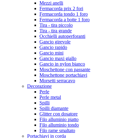
Mezzi anelli
Fermacorda prix 2 fori
Fermacorda tondo 1 foro
Fermacorda a botte 1 foro
Tira - tira piccolo
Tira - tira grande
Occhielli autoperforanti
Gancio girevole
Gancio rapido
Gancio mini
Gancio maxi giallo
Gancio in nylon bianco
Moschettone con passante
Moschettone portachiavi
Morsetti serracavo
Decorazione
Perle
Perle metal
Spilli
Spilli diamante
Glitter con dosatore
Filo alluminio piatto
Filo alluminio tondo
Filo rame smaltato
Portachiavi in corda