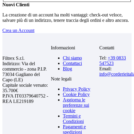
Nuovi Clienti
La creazione di un account ha molti vantaggi: check-out veloce,
salvare più di un indirizzo, tenere traccia degli ordini e altro ancora.
Crea un Account
Informazioni
Contatti
Chi siamo
Tel:
+39 0833
Filtrex S.r.l.
Contattaci
547523
Indirizzo: Via del
Blog
Email:
commercio - zona P.I.P.
info@corderieital
73034 Gagliano del
Note legali
Capo (LE)
Capitale sociale versato:
Privacy Policy
35.700€
Cookie Policy
P.IVA IT03379640752 -
Aggiorna le
REA LE219189
preferenze sui
cookie
Termini e
Condizioni
Pagamenti e
spedizioni