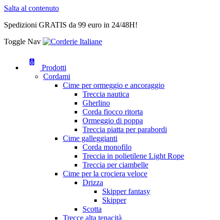
Salta al contenuto
Spedizioni GRATIS da 99 euro in 24/48H!
Toggle Nav
Prodotti
Cordami
Cime per ormeggio e ancoraggio
Treccia nautica
Gherlino
Corda fiocco ritorta
Ormeggio di poppa
Treccia piatta per parabordi
Cime galleggianti
Corda monofilo
Treccia in polietilene Light Rope
Treccia per ciambelle
Cime per la crociera veloce
Drizza
Skipper fantasy
Skipper
Scotta
Trecce alta tenacità