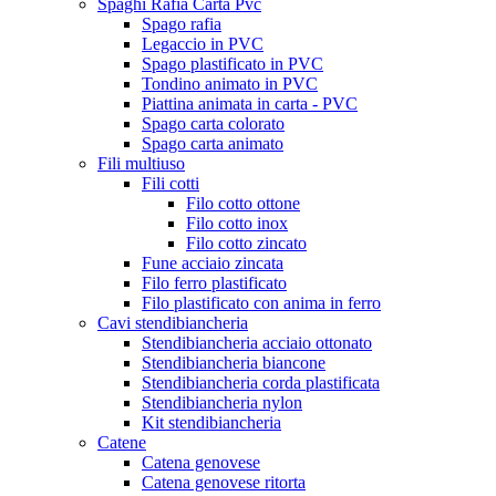
Spaghi Rafia Carta Pvc
Spago rafia
Legaccio in PVC
Spago plastificato in PVC
Tondino animato in PVC
Piattina animata in carta - PVC
Spago carta colorato
Spago carta animato
Fili multiuso
Fili cotti
Filo cotto ottone
Filo cotto inox
Filo cotto zincato
Fune acciaio zincata
Filo ferro plastificato
Filo plastificato con anima in ferro
Cavi stendibiancheria
Stendibiancheria acciaio ottonato
Stendibiancheria biancone
Stendibiancheria corda plastificata
Stendibiancheria nylon
Kit stendibiancheria
Catene
Catena genovese
Catena genovese ritorta