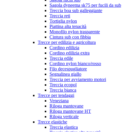
Sagola dyneema sk75 per fucili da sub
Treccia boa sub galleggiante
Treccia reti
Tortiglia nylon
Piattina alta tenacità
Monofilo nylon trasparente
Cintura sub con fibbia
Trecce per edilizia e agricoltura
Cordino edilizia
Cordino edilizia extra
Treccia edile
Cordino nylon bianco/rosso
Filo decespugliatore
Segnalinea giallo
Treccia per avviamento motori
Treccia ecopol
Treccia bianca
Trecce per tendaggi
Veneziana
Riloga mantovane
Riloga mantovane HT
Riloga verticale
Trecce elastiche
Treccia elastica