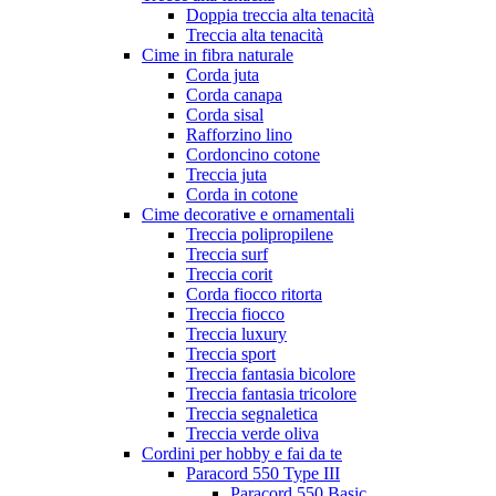
Doppia treccia alta tenacità
Treccia alta tenacità
Cime in fibra naturale
Corda juta
Corda canapa
Corda sisal
Rafforzino lino
Cordoncino cotone
Treccia juta
Corda in cotone
Cime decorative e ornamentali
Treccia polipropilene
Treccia surf
Treccia corit
Corda fiocco ritorta
Treccia fiocco
Treccia luxury
Treccia sport
Treccia fantasia bicolore
Treccia fantasia tricolore
Treccia segnaletica
Treccia verde oliva
Cordini per hobby e fai da te
Paracord 550 Type III
Paracord 550 Basic