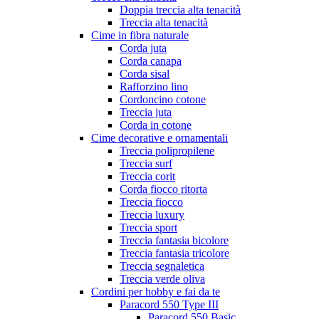
Doppia treccia alta tenacità
Treccia alta tenacità
Cime in fibra naturale
Corda juta
Corda canapa
Corda sisal
Rafforzino lino
Cordoncino cotone
Treccia juta
Corda in cotone
Cime decorative e ornamentali
Treccia polipropilene
Treccia surf
Treccia corit
Corda fiocco ritorta
Treccia fiocco
Treccia luxury
Treccia sport
Treccia fantasia bicolore
Treccia fantasia tricolore
Treccia segnaletica
Treccia verde oliva
Cordini per hobby e fai da te
Paracord 550 Type III
Paracord 550 Basic