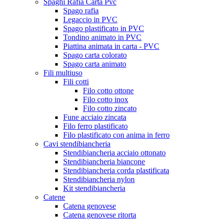
Spaghi Rafia Carta Pvc
Spago rafia
Legaccio in PVC
Spago plastificato in PVC
Tondino animato in PVC
Piattina animata in carta - PVC
Spago carta colorato
Spago carta animato
Fili multiuso
Fili cotti
Filo cotto ottone
Filo cotto inox
Filo cotto zincato
Fune acciaio zincata
Filo ferro plastificato
Filo plastificato con anima in ferro
Cavi stendibiancheria
Stendibiancheria acciaio ottonato
Stendibiancheria biancone
Stendibiancheria corda plastificata
Stendibiancheria nylon
Kit stendibiancheria
Catene
Catena genovese
Catena genovese ritorta