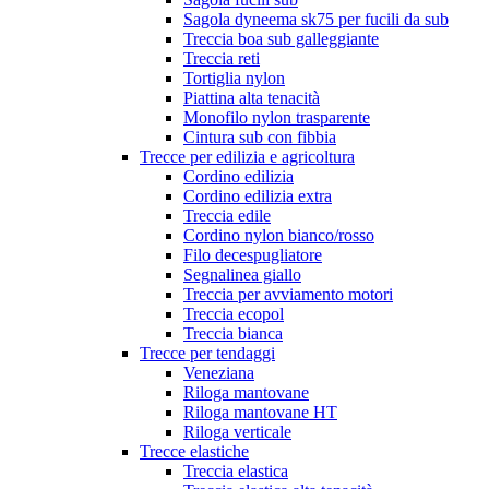
Sagola dyneema sk75 per fucili da sub
Treccia boa sub galleggiante
Treccia reti
Tortiglia nylon
Piattina alta tenacità
Monofilo nylon trasparente
Cintura sub con fibbia
Trecce per edilizia e agricoltura
Cordino edilizia
Cordino edilizia extra
Treccia edile
Cordino nylon bianco/rosso
Filo decespugliatore
Segnalinea giallo
Treccia per avviamento motori
Treccia ecopol
Treccia bianca
Trecce per tendaggi
Veneziana
Riloga mantovane
Riloga mantovane HT
Riloga verticale
Trecce elastiche
Treccia elastica