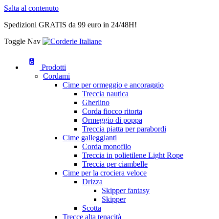
Salta al contenuto
Spedizioni GRATIS da 99 euro in 24/48H!
Toggle Nav
Prodotti
Cordami
Cime per ormeggio e ancoraggio
Treccia nautica
Gherlino
Corda fiocco ritorta
Ormeggio di poppa
Treccia piatta per parabordi
Cime galleggianti
Corda monofilo
Treccia in polietilene Light Rope
Treccia per ciambelle
Cime per la crociera veloce
Drizza
Skipper fantasy
Skipper
Scotta
Trecce alta tenacità