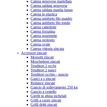
Catena genovese martellata
Catena saldata genovese
Catena saldata maglia lunga
Catena in plastica
Catena antifurto filo quadro
Catena antifurto filo tondo
Catena cattedrale
Catena forzatina
Catena gourmette
Catena orologio
Catena ovale
Catena vittoria zincata
Accessori zincati
Morsetti zincati
Moschettoni zincati
Tenditori 2 occhi
Tenditori 2 ganci
Tenditori occhio - gancio
Ganci a s zincati
Redance zincate
Gancio di sollevamento 250 kg
Gancio a cestello
Girelli in ghisa nichelati
Grilli a cuore zincati
Grilli dritti zincati