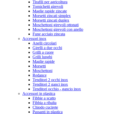
Tirafili per agricoltura
Tornichetti girevoli
Maglie rapide zincate
Morsetti zincati simplex
Morsetti zincati duplex
Moschettoni girevoli ottonati
Moschettoni girevoli con anello
Fune acciaio zincata
Accessori inox
Anelli circolari
Girelli a due occhi
Grilli a cuore
Grilli lunghi
Maglie rapide
Morsetti
Moschettoni
Redance
Tenditori 2 occhi inox
Tenditori 2 ganci inox
Tenditori occhio - gancio inox
Accessori in plastica
Fibbie a scatto
Fibbia a ribalta
Chiodo cucirete
Passanti in plastica