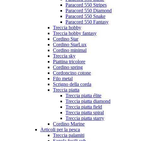
Paracord 550 Stripes
Paracord 550 Diamond
Paracord 550 Snake
Paracord 550 Fantasy
Treccia hobby
Treccia hobby fantasy
Cordino Star
Cordino StarLux
Cordino minimal
Treccia sky
Piattina tricolore
Cordino spring
Cordoncino cotone
Filo metal
Scrigno della corda
Treccia piatta
Treccia piatta élite
Treccia piatta diamond
Treccia piatta field
Treccia piatta spiral
Treccia piatta starry
Cordino Marine
Articoli per la pesca
Treccia palamiti
Sagola fucili sub