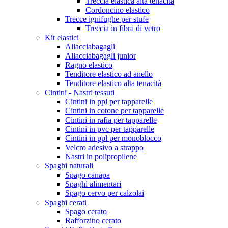
Treccia elastica alta tenacità
Cordoncino elastico
Trecce ignifughe per stufe
Treccia in fibra di vetro
Kit elastici
Allacciabagagli
Allacciabagagli junior
Ragno elastico
Tenditore elastico ad anello
Tenditore elastico alta tenacità
Cintini - Nastri tessuti
Cintini in ppl per tapparelle
Cintini in cotone per tapparelle
Cintini in rafia per tapparelle
Cintini in pvc per tapparelle
Cintini in ppl per monoblocco
Velcro adesivo a strappo
Nastri in polipropilene
Spaghi naturali
Spago canapa
Spaghi alimentari
Spago cervo per calzolai
Spaghi cerati
Spago cerato
Rafforzino cerato