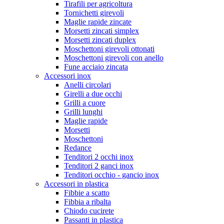
Tirafili per agricoltura
Tornichetti girevoli
Maglie rapide zincate
Morsetti zincati simplex
Morsetti zincati duplex
Moschettoni girevoli ottonati
Moschettoni girevoli con anello
Fune acciaio zincata
Accessori inox
Anelli circolari
Girelli a due occhi
Grilli a cuore
Grilli lunghi
Maglie rapide
Morsetti
Moschettoni
Redance
Tenditori 2 occhi inox
Tenditori 2 ganci inox
Tenditori occhio - gancio inox
Accessori in plastica
Fibbie a scatto
Fibbia a ribalta
Chiodo cucirete
Passanti in plastica