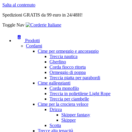
Salta al contenuto
Spedizioni GRATIS da 99 euro in 24/48H!
Toggle Nav
Prodotti
Cordami
Cime per ormeggio e ancoraggio
Treccia nautica
Gherlino
Corda fiocco ritorta
Ormeggio di poppa
Treccia piatta per parabordi
Cime galleggianti
Corda monofilo
Treccia in polietilene Light Rope
Treccia per ciambelle
Cime per la crociera veloce
Drizza
Skipper fantasy
Skipper
Scotta
Trecce alta tenacità