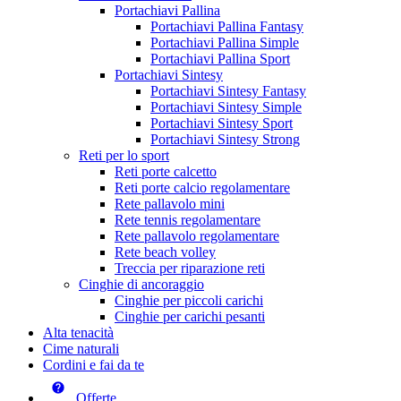
Portachiavi Pallina
Portachiavi Pallina Fantasy
Portachiavi Pallina Simple
Portachiavi Pallina Sport
Portachiavi Sintesy
Portachiavi Sintesy Fantasy
Portachiavi Sintesy Simple
Portachiavi Sintesy Sport
Portachiavi Sintesy Strong
Reti per lo sport
Reti porte calcetto
Reti porte calcio regolamentare
Rete pallavolo mini
Rete tennis regolamentare
Rete pallavolo regolamentare
Rete beach volley
Treccia per riparazione reti
Cinghie di ancoraggio
Cinghie per piccoli carichi
Cinghie per carichi pesanti
Alta tenacità
Cime naturali
Cordini e fai da te
Offerte