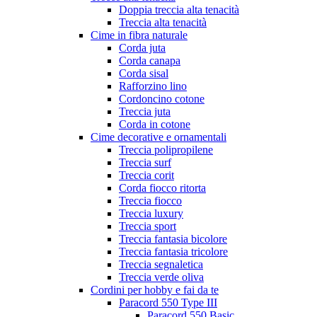
Doppia treccia alta tenacità
Treccia alta tenacità
Cime in fibra naturale
Corda juta
Corda canapa
Corda sisal
Rafforzino lino
Cordoncino cotone
Treccia juta
Corda in cotone
Cime decorative e ornamentali
Treccia polipropilene
Treccia surf
Treccia corit
Corda fiocco ritorta
Treccia fiocco
Treccia luxury
Treccia sport
Treccia fantasia bicolore
Treccia fantasia tricolore
Treccia segnaletica
Treccia verde oliva
Cordini per hobby e fai da te
Paracord 550 Type III
Paracord 550 Basic