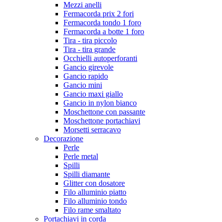
Mezzi anelli
Fermacorda prix 2 fori
Fermacorda tondo 1 foro
Fermacorda a botte 1 foro
Tira - tira piccolo
Tira - tira grande
Occhielli autoperforanti
Gancio girevole
Gancio rapido
Gancio mini
Gancio maxi giallo
Gancio in nylon bianco
Moschettone con passante
Moschettone portachiavi
Morsetti serracavo
Decorazione
Perle
Perle metal
Spilli
Spilli diamante
Glitter con dosatore
Filo alluminio piatto
Filo alluminio tondo
Filo rame smaltato
Portachiavi in corda