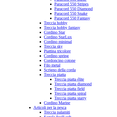
Paracord 550 Stripes
Paracord 550 Diamond
Paracord 550 Snake
Paracord 550 Fantasy
Treccia hobby
Treccia hobby fantasy
Cordino Star
Cordino StarLux
Cordino minimal
Treccia sky
Piattina tricolore
Cordino spring
Cordoncino cotone
Filo metal
Scrigno della corda
Treccia piatta
Treccia piatta élite
Treccia piatta diamond
Treccia piatta field
Treccia piatta spiral
Treccia piatta starry
Cordino Marine
Articoli per la pesca
Treccia palamiti
Sagola fucili sub