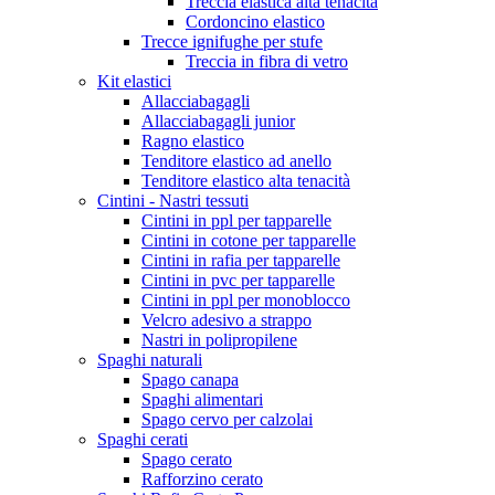
Treccia elastica alta tenacità
Cordoncino elastico
Trecce ignifughe per stufe
Treccia in fibra di vetro
Kit elastici
Allacciabagagli
Allacciabagagli junior
Ragno elastico
Tenditore elastico ad anello
Tenditore elastico alta tenacità
Cintini - Nastri tessuti
Cintini in ppl per tapparelle
Cintini in cotone per tapparelle
Cintini in rafia per tapparelle
Cintini in pvc per tapparelle
Cintini in ppl per monoblocco
Velcro adesivo a strappo
Nastri in polipropilene
Spaghi naturali
Spago canapa
Spaghi alimentari
Spago cervo per calzolai
Spaghi cerati
Spago cerato
Rafforzino cerato