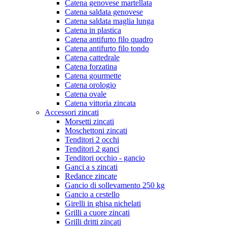
Catena genovese martellata
Catena saldata genovese
Catena saldata maglia lunga
Catena in plastica
Catena antifurto filo quadro
Catena antifurto filo tondo
Catena cattedrale
Catena forzatina
Catena gourmette
Catena orologio
Catena ovale
Catena vittoria zincata
Accessori zincati
Morsetti zincati
Moschettoni zincati
Tenditori 2 occhi
Tenditori 2 ganci
Tenditori occhio - gancio
Ganci a s zincati
Redance zincate
Gancio di sollevamento 250 kg
Gancio a cestello
Girelli in ghisa nichelati
Grilli a cuore zincati
Grilli dritti zincati