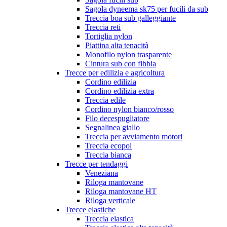
Sagola dyneema sk75 per fucili da sub
Treccia boa sub galleggiante
Treccia reti
Tortiglia nylon
Piattina alta tenacità
Monofilo nylon trasparente
Cintura sub con fibbia
Trecce per edilizia e agricoltura
Cordino edilizia
Cordino edilizia extra
Treccia edile
Cordino nylon bianco/rosso
Filo decespugliatore
Segnalinea giallo
Treccia per avviamento motori
Treccia ecopol
Treccia bianca
Trecce per tendaggi
Veneziana
Riloga mantovane
Riloga mantovane HT
Riloga verticale
Trecce elastiche
Treccia elastica