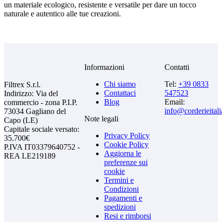
un materiale ecologico, resistente e versatile per dare un tocco
naturale e autentico alle tue creazioni.
Informazioni
Contatti
Chi siamo
Tel:
+39 0833
Filtrex S.r.l.
Contattaci
547523
Indirizzo: Via del
Blog
Email:
commercio - zona P.I.P.
info@corderieital
73034 Gagliano del
Note legali
Capo (LE)
Capitale sociale versato:
Privacy Policy
35.700€
Cookie Policy
P.IVA IT03379640752 -
Aggiorna le
REA LE219189
preferenze sui
cookie
Termini e
Condizioni
Pagamenti e
spedizioni
Resi e rimborsi