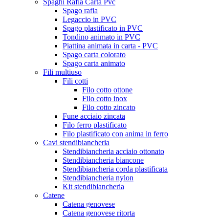
Spaghi Rafia Carta Pvc
Spago rafia
Legaccio in PVC
Spago plastificato in PVC
Tondino animato in PVC
Piattina animata in carta - PVC
Spago carta colorato
Spago carta animato
Fili multiuso
Fili cotti
Filo cotto ottone
Filo cotto inox
Filo cotto zincato
Fune acciaio zincata
Filo ferro plastificato
Filo plastificato con anima in ferro
Cavi stendibiancheria
Stendibiancheria acciaio ottonato
Stendibiancheria biancone
Stendibiancheria corda plastificata
Stendibiancheria nylon
Kit stendibiancheria
Catene
Catena genovese
Catena genovese ritorta