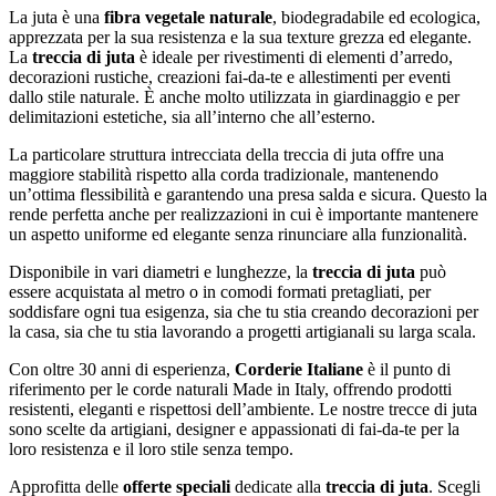
La juta è una
fibra vegetale naturale
, biodegradabile ed ecologica,
apprezzata per la sua resistenza e la sua texture grezza ed elegante.
La
treccia di juta
è ideale per rivestimenti di elementi d’arredo,
decorazioni rustiche, creazioni fai-da-te e allestimenti per eventi
dallo stile naturale. È anche molto utilizzata in giardinaggio e per
delimitazioni estetiche, sia all’interno che all’esterno.
La particolare struttura intrecciata della treccia di juta offre una
maggiore stabilità rispetto alla corda tradizionale, mantenendo
un’ottima flessibilità e garantendo una presa salda e sicura. Questo la
rende perfetta anche per realizzazioni in cui è importante mantenere
un aspetto uniforme ed elegante senza rinunciare alla funzionalità.
Disponibile in vari diametri e lunghezze, la
treccia di juta
può
essere acquistata al metro o in comodi formati pretagliati, per
soddisfare ogni tua esigenza, sia che tu stia creando decorazioni per
la casa, sia che tu stia lavorando a progetti artigianali su larga scala.
Con oltre 30 anni di esperienza,
Corderie Italiane
è il punto di
riferimento per le corde naturali Made in Italy, offrendo prodotti
resistenti, eleganti e rispettosi dell’ambiente. Le nostre trecce di juta
sono scelte da artigiani, designer e appassionati di fai-da-te per la
loro resistenza e il loro stile senza tempo.
Approfitta delle
offerte speciali
dedicate alla
treccia di juta
. Scegli