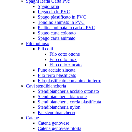
Spaghi Rafia Carta Pvc
Spago rafia
Legaccio in PVC
Spago plastificato in PVC
Tondino animato in PVC
Piattina animata in carta - PVC
Spago carta colorato
Spago carta animato
Fili multiuso
Fili cotti
Filo cotto ottone
Filo cotto inox
Filo cotto zincato
Fune acciaio zincata
Filo ferro plastificato
Filo plastificato con anima in ferro
Cavi stendibiancheria
Stendibiancheria acciaio ottonato
Stendibiancheria biancone
Stendibiancheria corda plastificata
Stendibiancheria nylon
Kit stendibiancheria
Catene
Catena genovese
Catena genovese ritorta