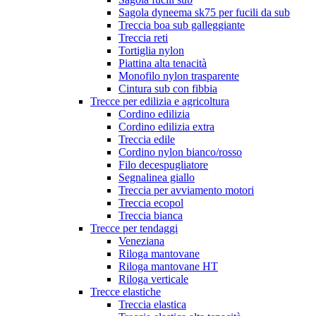
Sagola dyneema sk75 per fucili da sub
Treccia boa sub galleggiante
Treccia reti
Tortiglia nylon
Piattina alta tenacità
Monofilo nylon trasparente
Cintura sub con fibbia
Trecce per edilizia e agricoltura
Cordino edilizia
Cordino edilizia extra
Treccia edile
Cordino nylon bianco/rosso
Filo decespugliatore
Segnalinea giallo
Treccia per avviamento motori
Treccia ecopol
Treccia bianca
Trecce per tendaggi
Veneziana
Riloga mantovane
Riloga mantovane HT
Riloga verticale
Trecce elastiche
Treccia elastica