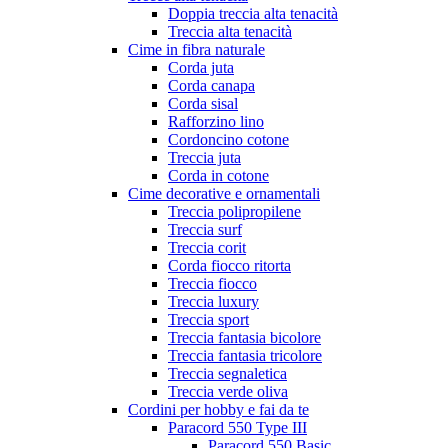
Doppia treccia alta tenacità
Treccia alta tenacità
Cime in fibra naturale
Corda juta
Corda canapa
Corda sisal
Rafforzino lino
Cordoncino cotone
Treccia juta
Corda in cotone
Cime decorative e ornamentali
Treccia polipropilene
Treccia surf
Treccia corit
Corda fiocco ritorta
Treccia fiocco
Treccia luxury
Treccia sport
Treccia fantasia bicolore
Treccia fantasia tricolore
Treccia segnaletica
Treccia verde oliva
Cordini per hobby e fai da te
Paracord 550 Type III
Paracord 550 Basic