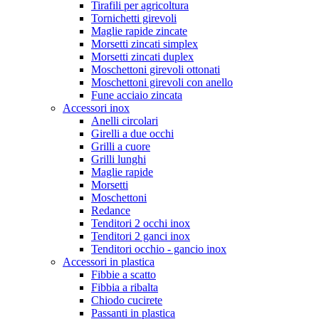
Tirafili per agricoltura
Tornichetti girevoli
Maglie rapide zincate
Morsetti zincati simplex
Morsetti zincati duplex
Moschettoni girevoli ottonati
Moschettoni girevoli con anello
Fune acciaio zincata
Accessori inox
Anelli circolari
Girelli a due occhi
Grilli a cuore
Grilli lunghi
Maglie rapide
Morsetti
Moschettoni
Redance
Tenditori 2 occhi inox
Tenditori 2 ganci inox
Tenditori occhio - gancio inox
Accessori in plastica
Fibbie a scatto
Fibbia a ribalta
Chiodo cucirete
Passanti in plastica