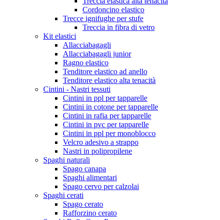
Treccia elastica alta tenacità
Cordoncino elastico
Trecce ignifughe per stufe
Treccia in fibra di vetro
Kit elastici
Allacciabagagli
Allacciabagagli junior
Ragno elastico
Tenditore elastico ad anello
Tenditore elastico alta tenacità
Cintini - Nastri tessuti
Cintini in ppl per tapparelle
Cintini in cotone per tapparelle
Cintini in rafia per tapparelle
Cintini in pvc per tapparelle
Cintini in ppl per monoblocco
Velcro adesivo a strappo
Nastri in polipropilene
Spaghi naturali
Spago canapa
Spaghi alimentari
Spago cervo per calzolai
Spaghi cerati
Spago cerato
Rafforzino cerato