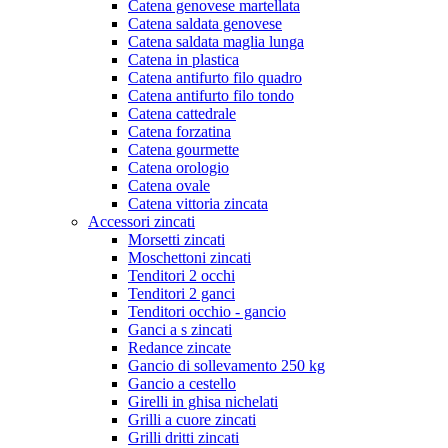
Catena genovese martellata
Catena saldata genovese
Catena saldata maglia lunga
Catena in plastica
Catena antifurto filo quadro
Catena antifurto filo tondo
Catena cattedrale
Catena forzatina
Catena gourmette
Catena orologio
Catena ovale
Catena vittoria zincata
Accessori zincati
Morsetti zincati
Moschettoni zincati
Tenditori 2 occhi
Tenditori 2 ganci
Tenditori occhio - gancio
Ganci a s zincati
Redance zincate
Gancio di sollevamento 250 kg
Gancio a cestello
Girelli in ghisa nichelati
Grilli a cuore zincati
Grilli dritti zincati