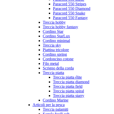
Paracord 550 Stripes
Paracord 550 Diamond
Paracord 550 Snake
Paracord 550 Fantasy
Treccia hobby
Treccia hobby fantasy
Cordino Star
Cordino StarLux
Cordino minimal
Treccia sky
Piattina tricolore
Cordino spring
Cordoncino cotone
Filo metal
Scrigno della corda
Treccia piatta
Treccia piatta élite
Treccia piatta diamond
Treccia piatta field
Treccia piatta spiral
Treccia piatta starry
Cordino Marine
Articoli per la pesca
Treccia palamiti
Sagola fucili sub