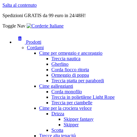
Salta al contenuto
Spedizioni GRATIS da 99 euro in 24/48H!
Toggle Nav
Prodotti
Cordami
Cime per ormeggio e ancoraggio
Treccia nautica
Gherlino
Corda fiocco ritorta
Ormeggio di poppa
Treccia piatta per parabordi
Cime galleggianti
Corda monofilo
Treccia in polietilene Light Rope
Treccia per ciambelle
Cime per la crociera veloce
Drizza
Skipper fantasy
Skipper
Scotta
Trecce alta tenacità