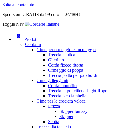
Salta al contenuto
Spedizioni GRATIS da 99 euro in 24/48H!
Toggle Nav
Prodotti
Cordami
Cime per ormeggio e ancoraggio
Treccia nautica
Gherlino
Corda fiocco ritorta
Ormeggio di poppa
Treccia piatta per parabordi
Cime galleggianti
Corda monofilo
Treccia in polietilene Light Rope
Treccia per ciambelle
Cime per la crociera veloce
Drizza
Skipper fantasy
Skipper
Scotta
Trecce alta tenacità