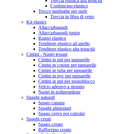
Treccia elastica alta tenacità
Cordoncino elastico
Trecce ignifughe per stufe
Treccia in fibra di vetro
Kit elastici
Allacciabagagli
Allacciabagagli junior
Ragno elastico
Tenditore elastico ad anello
Tenditore elastico alta tenacità
Cintini - Nastri tessuti
Cintini in ppl per tapparelle
Cintini in cotone per tapparelle
Cintini in rafia per tapparelle
Cintini in pvc per tapparelle
Cintini in ppl per monoblocco
Velcro adesivo a strappo
Nastri in polipropilene
Spaghi naturali
Spago canapa
Spaghi alimentari
Spago cervo per calzolai
Spaghi cerati
Spago cerato
Rafforzino cerato