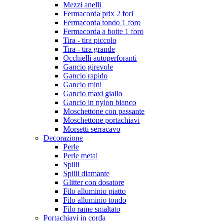
Mezzi anelli
Fermacorda prix 2 fori
Fermacorda tondo 1 foro
Fermacorda a botte 1 foro
Tira - tira piccolo
Tira - tira grande
Occhielli autoperforanti
Gancio girevole
Gancio rapido
Gancio mini
Gancio maxi giallo
Gancio in nylon bianco
Moschettone con passante
Moschettone portachiavi
Morsetti serracavo
Decorazione
Perle
Perle metal
Spilli
Spilli diamante
Glitter con dosatore
Filo alluminio piatto
Filo alluminio tondo
Filo rame smaltato
Portachiavi in corda