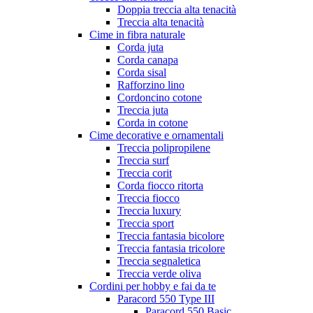
Doppia treccia alta tenacità
Treccia alta tenacità
Cime in fibra naturale
Corda juta
Corda canapa
Corda sisal
Rafforzino lino
Cordoncino cotone
Treccia juta
Corda in cotone
Cime decorative e ornamentali
Treccia polipropilene
Treccia surf
Treccia corit
Corda fiocco ritorta
Treccia fiocco
Treccia luxury
Treccia sport
Treccia fantasia bicolore
Treccia fantasia tricolore
Treccia segnaletica
Treccia verde oliva
Cordini per hobby e fai da te
Paracord 550 Type III
Paracord 550 Basic