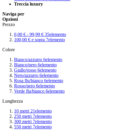
Treccia luxury
Naviga per
Opzioni
Prezzo
0,00 €
-
99,99 €
35
elemento
100,00 €
e sopra
7
elemento
Colore
Bianco/azzurro
6
elemento
Bianco/nero
6
elemento
Giallo/rosso
6
elemento
Nero/azzurro
6
elemento
Rosa flu/bianco
6
elemento
Rosso/nero
6
elemento
Verde flu/bianco
6
elemento
Lunghezza
10 metri
21
elemento
250 metri
7
elemento
300 metri
7
elemento
550 metri
7
elemento