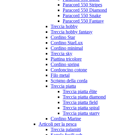
Paracord 550 Stripes
Paracord 550 Diamond
Paracord 550 Snake
Paracord 550 Fantasy
Treccia hobby
Treccia hobby fantasy
Cordino Star
Cordino StarLux
Cordino minimal
Treccia sky
Piattina tricolore
Cordino spring
Cordoncino cotone
Filo metal
Scrigno della corda
Treccia piatta
Treccia piatta élite
Treccia piatta diamond
Treccia piatta field
Treccia piatta spiral
Treccia piatta starry
Cordino Marine
Articoli per la pesca
Treccia palamiti
Sagola fucili sub