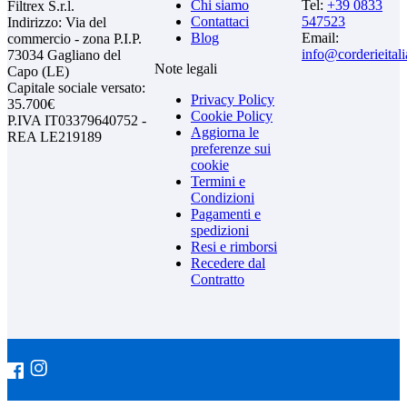
Chi siamo
Tel:
+39 0833
Filtrex S.r.l.
Contattaci
547523
Indirizzo: Via del
Blog
Email:
commercio - zona P.I.P.
info@corderieital
73034 Gagliano del
Note legali
Capo (LE)
Capitale sociale versato:
Privacy Policy
35.700€
Cookie Policy
P.IVA IT03379640752 -
Aggiorna le
REA LE219189
preferenze sui
cookie
Termini e
Condizioni
Pagamenti e
spedizioni
Resi e rimborsi
Recedere dal
Contratto