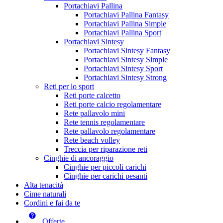
Portachiavi Pallina
Portachiavi Pallina Fantasy
Portachiavi Pallina Simple
Portachiavi Pallina Sport
Portachiavi Sintesy
Portachiavi Sintesy Fantasy
Portachiavi Sintesy Simple
Portachiavi Sintesy Sport
Portachiavi Sintesy Strong
Reti per lo sport
Reti porte calcetto
Reti porte calcio regolamentare
Rete pallavolo mini
Rete tennis regolamentare
Rete pallavolo regolamentare
Rete beach volley
Treccia per riparazione reti
Cinghie di ancoraggio
Cinghie per piccoli carichi
Cinghie per carichi pesanti
Alta tenacità
Cime naturali
Cordini e fai da te
Offerte