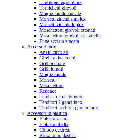
Tirafili per agricoltura
Tornichetti girevoli
Maglie rapide zincate
Morsetti zincati simplex
Morsetti zincati duplex
Moschettoni girevoli ottonati
Moschettoni girevoli con anello
Fune acciaio zincata
Accessori inox
Anelli circolari
Girelli a due occhi
Grilli a cuore
Grilli lunghi
Maglie rapide
Morsetti
Moschettoni
Redance
Tenditori 2 occhi inox
Tenditori 2 ganci inox
Tenditori occhio - gancio inox
Accessori in plastica
Fibbie a scatto
Fibbia a ribalta
Chiodo cucirete
Passanti in plastica