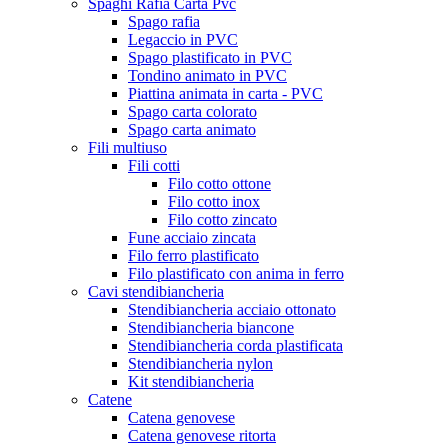
Spaghi Rafia Carta Pvc
Spago rafia
Legaccio in PVC
Spago plastificato in PVC
Tondino animato in PVC
Piattina animata in carta - PVC
Spago carta colorato
Spago carta animato
Fili multiuso
Fili cotti
Filo cotto ottone
Filo cotto inox
Filo cotto zincato
Fune acciaio zincata
Filo ferro plastificato
Filo plastificato con anima in ferro
Cavi stendibiancheria
Stendibiancheria acciaio ottonato
Stendibiancheria biancone
Stendibiancheria corda plastificata
Stendibiancheria nylon
Kit stendibiancheria
Catene
Catena genovese
Catena genovese ritorta