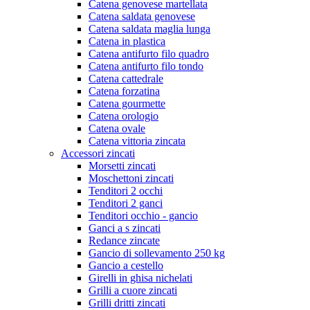
Catena genovese martellata
Catena saldata genovese
Catena saldata maglia lunga
Catena in plastica
Catena antifurto filo quadro
Catena antifurto filo tondo
Catena cattedrale
Catena forzatina
Catena gourmette
Catena orologio
Catena ovale
Catena vittoria zincata
Accessori zincati
Morsetti zincati
Moschettoni zincati
Tenditori 2 occhi
Tenditori 2 ganci
Tenditori occhio - gancio
Ganci a s zincati
Redance zincate
Gancio di sollevamento 250 kg
Gancio a cestello
Girelli in ghisa nichelati
Grilli a cuore zincati
Grilli dritti zincati