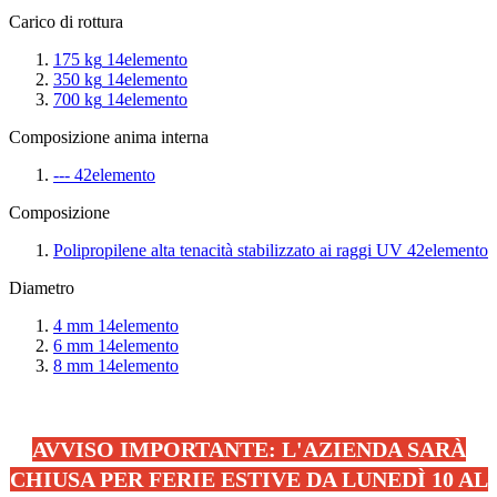
Carico di rottura
175 kg
14
elemento
350 kg
14
elemento
700 kg
14
elemento
Composizione anima interna
---
42
elemento
Composizione
Polipropilene alta tenacità stabilizzato ai raggi UV
42
elemento
Diametro
4 mm
14
elemento
6 mm
14
elemento
8 mm
14
elemento
AVVISO IMPORTANTE: L'AZIENDA SARÀ
CHIUSA PER FERIE ESTIVE DA LUNEDÌ 10 AL