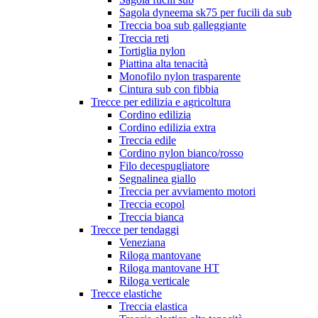
Sagola dyneema sk75 per fucili da sub
Treccia boa sub galleggiante
Treccia reti
Tortiglia nylon
Piattina alta tenacità
Monofilo nylon trasparente
Cintura sub con fibbia
Trecce per edilizia e agricoltura
Cordino edilizia
Cordino edilizia extra
Treccia edile
Cordino nylon bianco/rosso
Filo decespugliatore
Segnalinea giallo
Treccia per avviamento motori
Treccia ecopol
Treccia bianca
Trecce per tendaggi
Veneziana
Riloga mantovane
Riloga mantovane HT
Riloga verticale
Trecce elastiche
Treccia elastica