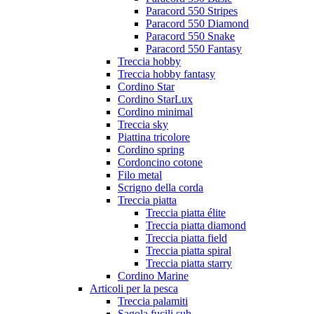
Paracord 550 Stripes
Paracord 550 Diamond
Paracord 550 Snake
Paracord 550 Fantasy
Treccia hobby
Treccia hobby fantasy
Cordino Star
Cordino StarLux
Cordino minimal
Treccia sky
Piattina tricolore
Cordino spring
Cordoncino cotone
Filo metal
Scrigno della corda
Treccia piatta
Treccia piatta élite
Treccia piatta diamond
Treccia piatta field
Treccia piatta spiral
Treccia piatta starry
Cordino Marine
Articoli per la pesca
Treccia palamiti
Sagola fucili sub