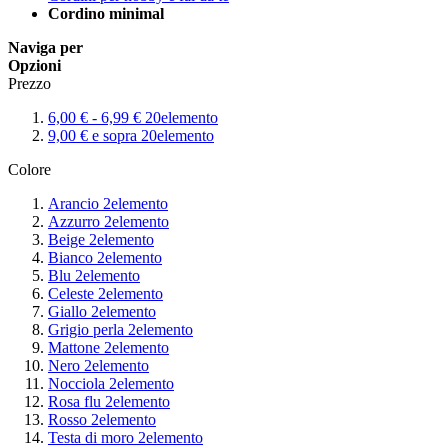
Cordino minimal
Naviga per
Opzioni
Prezzo
6,00 €
-
6,99 €
20
elemento
9,00 €
e sopra
20
elemento
Colore
Arancio
2
elemento
Azzurro
2
elemento
Beige
2
elemento
Bianco
2
elemento
Blu
2
elemento
Celeste
2
elemento
Giallo
2
elemento
Grigio perla
2
elemento
Mattone
2
elemento
Nero
2
elemento
Nocciola
2
elemento
Rosa flu
2
elemento
Rosso
2
elemento
Testa di moro
2
elemento