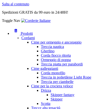
Salta al contenuto
Spedizioni GRATIS da 99 euro in 24/48H!
Toggle Nav
Prodotti
Cordami
Cime per ormeggio e ancoraggio
Treccia nautica
Gherlino
Corda fiocco ritorta
Ormeggio di poppa
Treccia piatta per parabordi
Cime galleggianti
Corda monofilo
Treccia in polietilene Light Rope
Treccia per ciambelle
Cime per la crociera veloce
Drizza
Skipper fantasy
Skipper
Scotta
Trecce alta tenacità