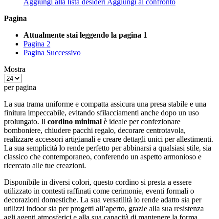
Aggiungi alla lista desideri
Aggiungi al confronto
Pagina
Attualmente stai leggendo la pagina
1
Pagina
2
Pagina
Successivo
Mostra
per pagina
La sua trama uniforme e compatta assicura una presa stabile e una
finitura impeccabile, evitando sfilacciamenti anche dopo un uso
prolungato. Il
cordino minimal
è ideale per confezionare
bomboniere, chiudere pacchi regalo, decorare centrotavola,
realizzare accessori artigianali e creare dettagli unici per allestimenti.
La sua semplicità lo rende perfetto per abbinarsi a qualsiasi stile, sia
classico che contemporaneo, conferendo un aspetto armonioso e
ricercato alle tue creazioni.
Disponibile in diversi colori, questo cordino si presta a essere
utilizzato in contesti raffinati come cerimonie, eventi formali o
decorazioni domestiche. La sua versatilità lo rende adatto sia per
utilizzi indoor sia per progetti all’aperto, grazie alla sua resistenza
agli agenti atmosferici e alla sua capacità di mantenere la forma