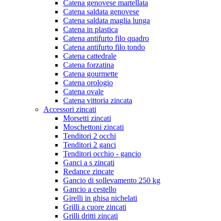
Catena genovese martellata
Catena saldata genovese
Catena saldata maglia lunga
Catena in plastica
Catena antifurto filo quadro
Catena antifurto filo tondo
Catena cattedrale
Catena forzatina
Catena gourmette
Catena orologio
Catena ovale
Catena vittoria zincata
Accessori zincati
Morsetti zincati
Moschettoni zincati
Tenditori 2 occhi
Tenditori 2 ganci
Tenditori occhio - gancio
Ganci a s zincati
Redance zincate
Gancio di sollevamento 250 kg
Gancio a cestello
Girelli in ghisa nichelati
Grilli a cuore zincati
Grilli dritti zincati