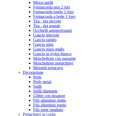
Mezzi anelli
Fermacorda prix 2 fori
Fermacorda tondo 1 foro
Fermacorda a botte 1 foro
Tira - tira piccolo
Tira - tira grande
Occhielli autoperforanti
Gancio girevole
Gancio rapido
Gancio mini
Gancio maxi giallo
Gancio in nylon bianco
Moschettone con passante
Moschettone portachiavi
Morsetti serracavo
Decorazione
Perle
Perle metal
Spilli
Spilli diamante
Glitter con dosatore
Filo alluminio piatto
Filo alluminio tondo
Filo rame smaltato
Portachiavi in corda