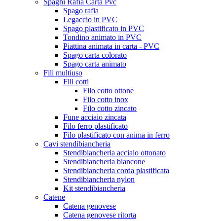
Spaghi Rafia Carta Pvc
Spago rafia
Legaccio in PVC
Spago plastificato in PVC
Tondino animato in PVC
Piattina animata in carta - PVC
Spago carta colorato
Spago carta animato
Fili multiuso
Fili cotti
Filo cotto ottone
Filo cotto inox
Filo cotto zincato
Fune acciaio zincata
Filo ferro plastificato
Filo plastificato con anima in ferro
Cavi stendibiancheria
Stendibiancheria acciaio ottonato
Stendibiancheria biancone
Stendibiancheria corda plastificata
Stendibiancheria nylon
Kit stendibiancheria
Catene
Catena genovese
Catena genovese ritorta