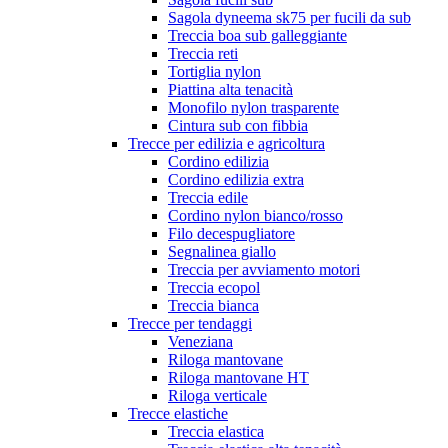
Sagola dyneema sk75 per fucili da sub
Treccia boa sub galleggiante
Treccia reti
Tortiglia nylon
Piattina alta tenacità
Monofilo nylon trasparente
Cintura sub con fibbia
Trecce per edilizia e agricoltura
Cordino edilizia
Cordino edilizia extra
Treccia edile
Cordino nylon bianco/rosso
Filo decespugliatore
Segnalinea giallo
Treccia per avviamento motori
Treccia ecopol
Treccia bianca
Trecce per tendaggi
Veneziana
Riloga mantovane
Riloga mantovane HT
Riloga verticale
Trecce elastiche
Treccia elastica