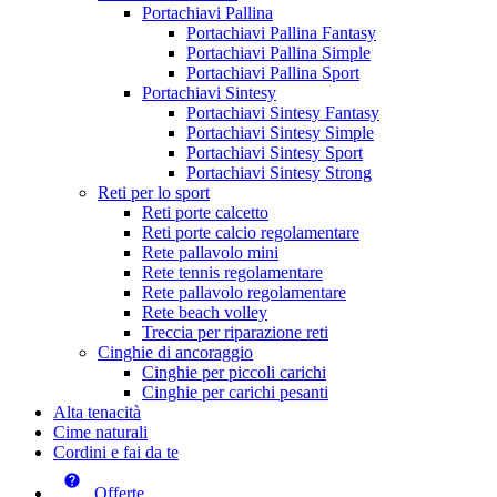
Portachiavi Pallina
Portachiavi Pallina Fantasy
Portachiavi Pallina Simple
Portachiavi Pallina Sport
Portachiavi Sintesy
Portachiavi Sintesy Fantasy
Portachiavi Sintesy Simple
Portachiavi Sintesy Sport
Portachiavi Sintesy Strong
Reti per lo sport
Reti porte calcetto
Reti porte calcio regolamentare
Rete pallavolo mini
Rete tennis regolamentare
Rete pallavolo regolamentare
Rete beach volley
Treccia per riparazione reti
Cinghie di ancoraggio
Cinghie per piccoli carichi
Cinghie per carichi pesanti
Alta tenacità
Cime naturali
Cordini e fai da te
Offerte