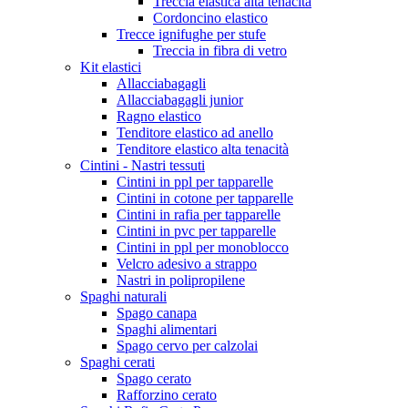
Treccia elastica alta tenacità
Cordoncino elastico
Trecce ignifughe per stufe
Treccia in fibra di vetro
Kit elastici
Allacciabagagli
Allacciabagagli junior
Ragno elastico
Tenditore elastico ad anello
Tenditore elastico alta tenacità
Cintini - Nastri tessuti
Cintini in ppl per tapparelle
Cintini in cotone per tapparelle
Cintini in rafia per tapparelle
Cintini in pvc per tapparelle
Cintini in ppl per monoblocco
Velcro adesivo a strappo
Nastri in polipropilene
Spaghi naturali
Spago canapa
Spaghi alimentari
Spago cervo per calzolai
Spaghi cerati
Spago cerato
Rafforzino cerato