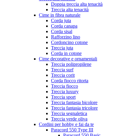
Doppia treccia alta tenacità
Treccia alta tenacità
Cime in fibra naturale
Corda juta
Corda canapa
Corda sisal
Rafforzino lino
Cordoncino cotone
Treccia juta
Corda in cotone
Cime decorative e ornamentali
Treccia polipropilene
Treccia surf
Treccia corit
Corda fiocco ritorta
Treccia fiocco
Treccia luxury
Treccia sport
Treccia fantasia bicolore
Treccia fantasia tricolore
Treccia segnaletica
Treccia verde oliva
Cordini per hobby e fai da te
Paracord 550 Type III
Paracord 550 Basic