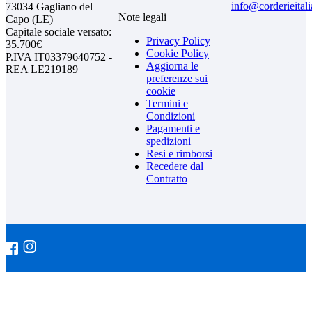
info@corderieital
73034 Gagliano del
Note legali
Capo (LE)
Capitale sociale versato:
Privacy Policy
35.700€
Cookie Policy
P.IVA IT03379640752 -
Aggiorna le
REA LE219189
preferenze sui
cookie
Termini e
Condizioni
Pagamenti e
spedizioni
Resi e rimborsi
Recedere dal
Contratto