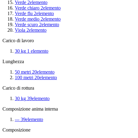
Verde
2
elemento
Verde chiaro
2
elemento
Verde flu
2
elemento
Verde medio
2
elemento
Verde scuro
2
elemento
Viola
2
elemento
Carico di lavoro
30 kg
1
elemento
Lunghezza
50 metri
20
elemento
100 metri
20
elemento
Carico di rottura
30 kg
39
elemento
Composizione anima interna
---
39
elemento
Composizione