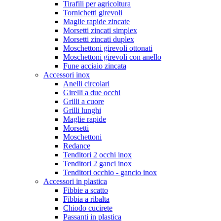
Tirafili per agricoltura
Tornichetti girevoli
Maglie rapide zincate
Morsetti zincati simplex
Morsetti zincati duplex
Moschettoni girevoli ottonati
Moschettoni girevoli con anello
Fune acciaio zincata
Accessori inox
Anelli circolari
Girelli a due occhi
Grilli a cuore
Grilli lunghi
Maglie rapide
Morsetti
Moschettoni
Redance
Tenditori 2 occhi inox
Tenditori 2 ganci inox
Tenditori occhio - gancio inox
Accessori in plastica
Fibbie a scatto
Fibbia a ribalta
Chiodo cucirete
Passanti in plastica