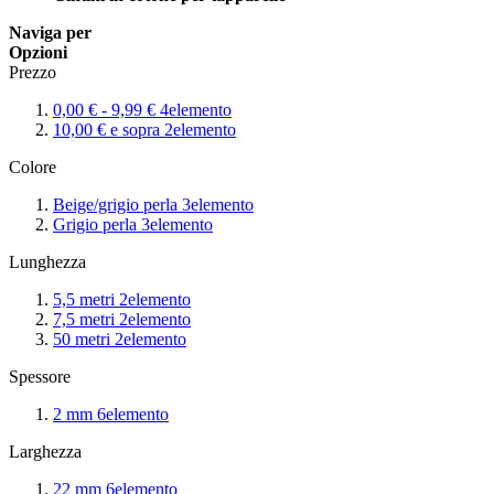
Naviga per
Opzioni
Prezzo
0,00 €
-
9,99 €
4
elemento
10,00 €
e sopra
2
elemento
Colore
Beige/grigio perla
3
elemento
Grigio perla
3
elemento
Lunghezza
5,5 metri
2
elemento
7,5 metri
2
elemento
50 metri
2
elemento
Spessore
2 mm
6
elemento
Larghezza
22 mm
6
elemento