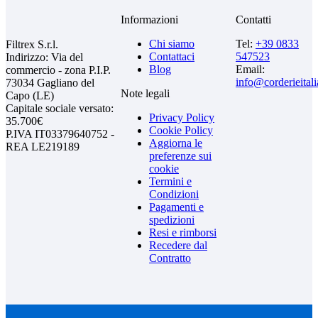
Informazioni
Contatti
Chi siamo
Tel:
+39 0833
Filtrex S.r.l.
Contattaci
547523
Indirizzo: Via del
Blog
Email:
commercio - zona P.I.P.
info@corderieital
73034 Gagliano del
Note legali
Capo (LE)
Capitale sociale versato:
Privacy Policy
35.700€
Cookie Policy
P.IVA IT03379640752 -
Aggiorna le
REA LE219189
preferenze sui
cookie
Termini e
Condizioni
Pagamenti e
spedizioni
Resi e rimborsi
Recedere dal
Contratto