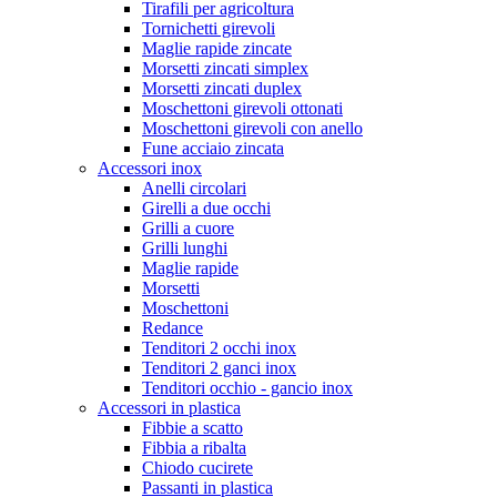
Tirafili per agricoltura
Tornichetti girevoli
Maglie rapide zincate
Morsetti zincati simplex
Morsetti zincati duplex
Moschettoni girevoli ottonati
Moschettoni girevoli con anello
Fune acciaio zincata
Accessori inox
Anelli circolari
Girelli a due occhi
Grilli a cuore
Grilli lunghi
Maglie rapide
Morsetti
Moschettoni
Redance
Tenditori 2 occhi inox
Tenditori 2 ganci inox
Tenditori occhio - gancio inox
Accessori in plastica
Fibbie a scatto
Fibbia a ribalta
Chiodo cucirete
Passanti in plastica