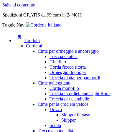
Salta al contenuto
Spedizioni GRATIS da 99 euro in 24/48H!
Toggle Nav
Prodotti
Cordami
Cime per ormeggio e ancoraggio
Treccia nautica
Gherlino
Corda fiocco ritorta
Ormeggio di poppa
Treccia piatta per parabordi
Cime galleggianti
Corda monofilo
Treccia in polietilene Light Rope
Treccia per ciambelle
Cime per la crociera veloce
Drizza
Skipper fantasy
Skipper
Scotta
Trecce alta tenacità