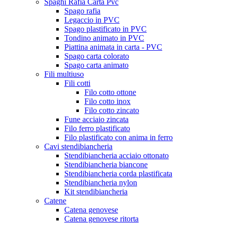
Spaghi Rafia Carta Pvc
Spago rafia
Legaccio in PVC
Spago plastificato in PVC
Tondino animato in PVC
Piattina animata in carta - PVC
Spago carta colorato
Spago carta animato
Fili multiuso
Fili cotti
Filo cotto ottone
Filo cotto inox
Filo cotto zincato
Fune acciaio zincata
Filo ferro plastificato
Filo plastificato con anima in ferro
Cavi stendibiancheria
Stendibiancheria acciaio ottonato
Stendibiancheria biancone
Stendibiancheria corda plastificata
Stendibiancheria nylon
Kit stendibiancheria
Catene
Catena genovese
Catena genovese ritorta