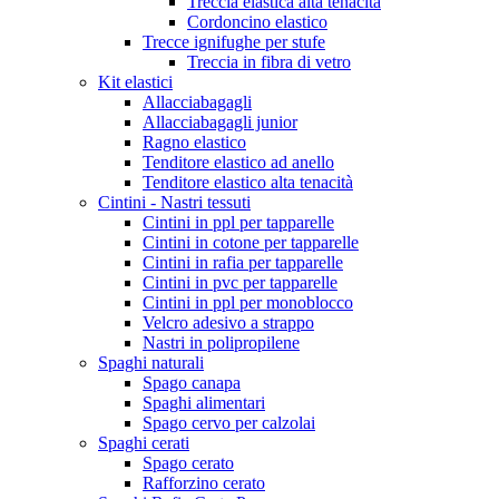
Treccia elastica alta tenacità
Cordoncino elastico
Trecce ignifughe per stufe
Treccia in fibra di vetro
Kit elastici
Allacciabagagli
Allacciabagagli junior
Ragno elastico
Tenditore elastico ad anello
Tenditore elastico alta tenacità
Cintini - Nastri tessuti
Cintini in ppl per tapparelle
Cintini in cotone per tapparelle
Cintini in rafia per tapparelle
Cintini in pvc per tapparelle
Cintini in ppl per monoblocco
Velcro adesivo a strappo
Nastri in polipropilene
Spaghi naturali
Spago canapa
Spaghi alimentari
Spago cervo per calzolai
Spaghi cerati
Spago cerato
Rafforzino cerato