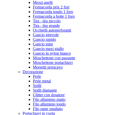
Mezzi anelli
Fermacorda prix 2 fori
Fermacorda tondo 1 foro
Fermacorda a botte 1 foro
Tira - tira piccolo
Tira - tira grande
Occhielli autoperforanti
Gancio girevole
Gancio rapido
Gancio mini
Gancio maxi giallo
Gancio in nylon bianco
Moschettone con passante
Moschettone portachiavi
Morsetti serracavo
Decorazione
Perle
Perle metal
Spilli
Spilli diamante
Glitter con dosatore
Filo alluminio piatto
Filo alluminio tondo
Filo rame smaltato
Portachiavi in corda