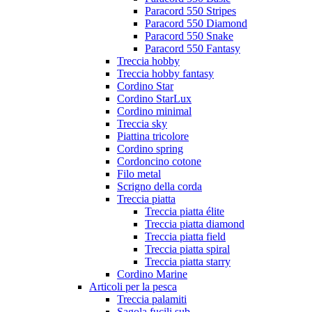
Paracord 550 Stripes
Paracord 550 Diamond
Paracord 550 Snake
Paracord 550 Fantasy
Treccia hobby
Treccia hobby fantasy
Cordino Star
Cordino StarLux
Cordino minimal
Treccia sky
Piattina tricolore
Cordino spring
Cordoncino cotone
Filo metal
Scrigno della corda
Treccia piatta
Treccia piatta élite
Treccia piatta diamond
Treccia piatta field
Treccia piatta spiral
Treccia piatta starry
Cordino Marine
Articoli per la pesca
Treccia palamiti
Sagola fucili sub