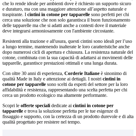
che lo rende ideale per ambienti dove è richiesto un supporto sicuro
e duraturo, ma con una maggiore attenzione all’aspetto naturale e
traspirante. I
cintini in cotone per tapparelle
sono perfetti per chi
cerca una soluzione che non solo garantisca il buon funzionamento
delle tapparelle ma che si adatti anche a contesti dove il materiale
deve integrarsi armoniosamente con l'ambiente circostante.
Resistenti alla trazione e all'usura, questi cintini sono ideali per l’uso
a lungo termine, mantenendo inalterate le loro caratteristiche anche
dopo numerosi cicli di apertura e chiusura. La resistenza naturale del
cotone, combinata con la sua capacità di adattarsi ai movimenti delle
tapparelle, garantisce prestazioni ottimali e una lunga durata.
Con oltre 30 anni di esperienza,
Corderie Italiane
è sinonimo di
qualità Made in Italy e attenzione ai dettagli. I nostri
cintini in
cotone per tapparelle
sono scelti da esperti del settore per la loro
affidabilità e resistenza, rappresentando una scelta perfetta per chi
cerca un prodotto ecologico ma altamente performante.
Scopri le
offerte speciali
dedicate ai
cintini in cotone per
tapparelle
e trova la soluzione perfetta per le tue esigenze di
fissaggio e supporto, con la certezza di un prodotto durevole e di alta
qualità progettato per resistere nel tempo.