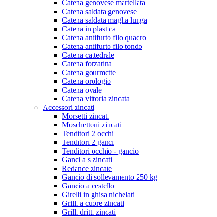
Catena genovese martellata
Catena saldata genovese
Catena saldata maglia lunga
Catena in plastica
Catena antifurto filo quadro
Catena antifurto filo tondo
Catena cattedrale
Catena forzatina
Catena gourmette
Catena orologio
Catena ovale
Catena vittoria zincata
Accessori zincati
Morsetti zincati
Moschettoni zincati
Tenditori 2 occhi
Tenditori 2 ganci
Tenditori occhio - gancio
Ganci a s zincati
Redance zincate
Gancio di sollevamento 250 kg
Gancio a cestello
Girelli in ghisa nichelati
Grilli a cuore zincati
Grilli dritti zincati