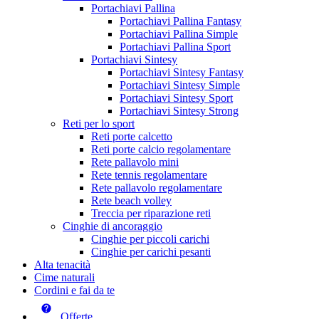
Portachiavi Pallina
Portachiavi Pallina Fantasy
Portachiavi Pallina Simple
Portachiavi Pallina Sport
Portachiavi Sintesy
Portachiavi Sintesy Fantasy
Portachiavi Sintesy Simple
Portachiavi Sintesy Sport
Portachiavi Sintesy Strong
Reti per lo sport
Reti porte calcetto
Reti porte calcio regolamentare
Rete pallavolo mini
Rete tennis regolamentare
Rete pallavolo regolamentare
Rete beach volley
Treccia per riparazione reti
Cinghie di ancoraggio
Cinghie per piccoli carichi
Cinghie per carichi pesanti
Alta tenacità
Cime naturali
Cordini e fai da te
Offerte