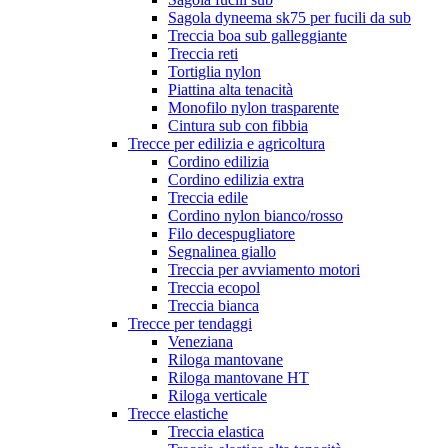
Sagola dyneema sk75 per fucili da sub
Treccia boa sub galleggiante
Treccia reti
Tortiglia nylon
Piattina alta tenacità
Monofilo nylon trasparente
Cintura sub con fibbia
Trecce per edilizia e agricoltura
Cordino edilizia
Cordino edilizia extra
Treccia edile
Cordino nylon bianco/rosso
Filo decespugliatore
Segnalinea giallo
Treccia per avviamento motori
Treccia ecopol
Treccia bianca
Trecce per tendaggi
Veneziana
Riloga mantovane
Riloga mantovane HT
Riloga verticale
Trecce elastiche
Treccia elastica