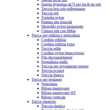
Sagola dyneema sk75 per fucili da sub
Treccia boa sub galleggiante
Treccia reti
Tortiglia nylon
Piattina alta tenacità
Monofilo nylon trasparente
Cintura sub con fibbia
Trecce per edilizia e agricoltura
Cordino edilizia
Cordino edilizia extra
Treccia edile
Cordino nylon bianco/rosso
Filo decespugliatore
Segnalinea giallo
Treccia per avviamento motori
Treccia ecopol
Treccia bianca
Trecce per tendaggi
Veneziana
Riloga mantovane
Riloga mantovane HT
Riloga verticale
Trecce elastiche
Treccia elastica