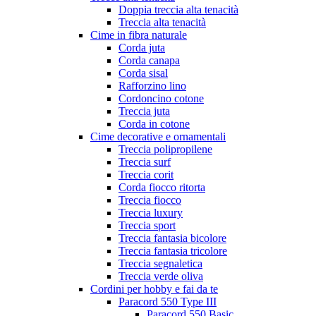
Doppia treccia alta tenacità
Treccia alta tenacità
Cime in fibra naturale
Corda juta
Corda canapa
Corda sisal
Rafforzino lino
Cordoncino cotone
Treccia juta
Corda in cotone
Cime decorative e ornamentali
Treccia polipropilene
Treccia surf
Treccia corit
Corda fiocco ritorta
Treccia fiocco
Treccia luxury
Treccia sport
Treccia fantasia bicolore
Treccia fantasia tricolore
Treccia segnaletica
Treccia verde oliva
Cordini per hobby e fai da te
Paracord 550 Type III
Paracord 550 Basic