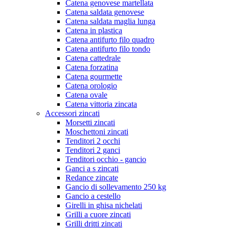
Catena genovese martellata
Catena saldata genovese
Catena saldata maglia lunga
Catena in plastica
Catena antifurto filo quadro
Catena antifurto filo tondo
Catena cattedrale
Catena forzatina
Catena gourmette
Catena orologio
Catena ovale
Catena vittoria zincata
Accessori zincati
Morsetti zincati
Moschettoni zincati
Tenditori 2 occhi
Tenditori 2 ganci
Tenditori occhio - gancio
Ganci a s zincati
Redance zincate
Gancio di sollevamento 250 kg
Gancio a cestello
Girelli in ghisa nichelati
Grilli a cuore zincati
Grilli dritti zincati