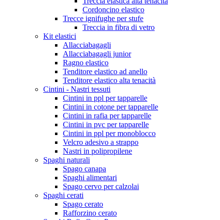
Treccia elastica alta tenacità
Cordoncino elastico
Trecce ignifughe per stufe
Treccia in fibra di vetro
Kit elastici
Allacciabagagli
Allacciabagagli junior
Ragno elastico
Tenditore elastico ad anello
Tenditore elastico alta tenacità
Cintini - Nastri tessuti
Cintini in ppl per tapparelle
Cintini in cotone per tapparelle
Cintini in rafia per tapparelle
Cintini in pvc per tapparelle
Cintini in ppl per monoblocco
Velcro adesivo a strappo
Nastri in polipropilene
Spaghi naturali
Spago canapa
Spaghi alimentari
Spago cervo per calzolai
Spaghi cerati
Spago cerato
Rafforzino cerato