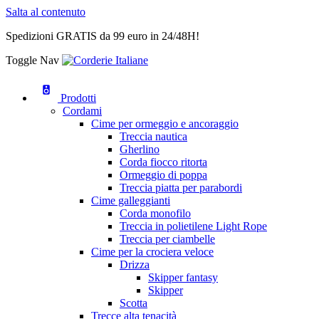
Salta al contenuto
Spedizioni GRATIS da 99 euro in 24/48H!
Toggle Nav
Prodotti
Cordami
Cime per ormeggio e ancoraggio
Treccia nautica
Gherlino
Corda fiocco ritorta
Ormeggio di poppa
Treccia piatta per parabordi
Cime galleggianti
Corda monofilo
Treccia in polietilene Light Rope
Treccia per ciambelle
Cime per la crociera veloce
Drizza
Skipper fantasy
Skipper
Scotta
Trecce alta tenacità