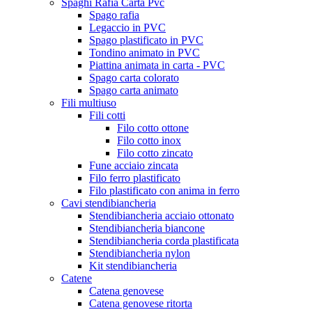
Spaghi Rafia Carta Pvc
Spago rafia
Legaccio in PVC
Spago plastificato in PVC
Tondino animato in PVC
Piattina animata in carta - PVC
Spago carta colorato
Spago carta animato
Fili multiuso
Fili cotti
Filo cotto ottone
Filo cotto inox
Filo cotto zincato
Fune acciaio zincata
Filo ferro plastificato
Filo plastificato con anima in ferro
Cavi stendibiancheria
Stendibiancheria acciaio ottonato
Stendibiancheria biancone
Stendibiancheria corda plastificata
Stendibiancheria nylon
Kit stendibiancheria
Catene
Catena genovese
Catena genovese ritorta