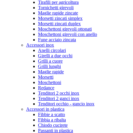
Tirafili per agricoltura
Tornichetti girevoli
Maglie rapide zincate
Morsetti zincati simplex
Morsetti zincati duplex
Moschettoni girevoli ottonati
Moschettoni girevoli con anello
Fune acciaio zincata
Accessori inox
Anelli circolari
Girelli a due occhi
Grilli a cuore
Grilli lunghi
Maglie rapide
Morsetti
Moschettoni
Redance
Tenditori 2 occhi inox
Tenditori 2 ganci inox
Tenditori occhio - gancio inox
Accessori in plastica
Fibbie a scatto
Fibbia a ribalta
Chiodo cucirete
Passanti in plastica