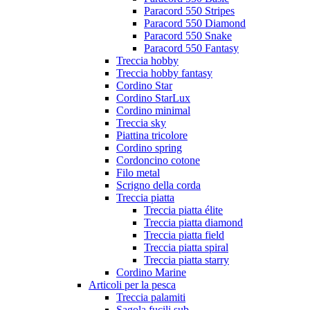
Paracord 550 Stripes
Paracord 550 Diamond
Paracord 550 Snake
Paracord 550 Fantasy
Treccia hobby
Treccia hobby fantasy
Cordino Star
Cordino StarLux
Cordino minimal
Treccia sky
Piattina tricolore
Cordino spring
Cordoncino cotone
Filo metal
Scrigno della corda
Treccia piatta
Treccia piatta élite
Treccia piatta diamond
Treccia piatta field
Treccia piatta spiral
Treccia piatta starry
Cordino Marine
Articoli per la pesca
Treccia palamiti
Sagola fucili sub