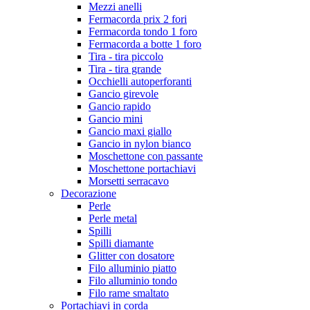
Mezzi anelli
Fermacorda prix 2 fori
Fermacorda tondo 1 foro
Fermacorda a botte 1 foro
Tira - tira piccolo
Tira - tira grande
Occhielli autoperforanti
Gancio girevole
Gancio rapido
Gancio mini
Gancio maxi giallo
Gancio in nylon bianco
Moschettone con passante
Moschettone portachiavi
Morsetti serracavo
Decorazione
Perle
Perle metal
Spilli
Spilli diamante
Glitter con dosatore
Filo alluminio piatto
Filo alluminio tondo
Filo rame smaltato
Portachiavi in corda