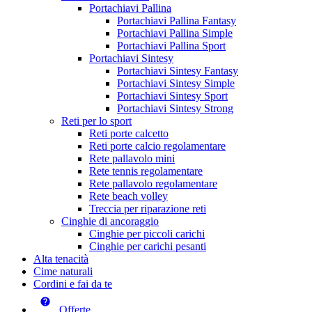
Portachiavi Pallina
Portachiavi Pallina Fantasy
Portachiavi Pallina Simple
Portachiavi Pallina Sport
Portachiavi Sintesy
Portachiavi Sintesy Fantasy
Portachiavi Sintesy Simple
Portachiavi Sintesy Sport
Portachiavi Sintesy Strong
Reti per lo sport
Reti porte calcetto
Reti porte calcio regolamentare
Rete pallavolo mini
Rete tennis regolamentare
Rete pallavolo regolamentare
Rete beach volley
Treccia per riparazione reti
Cinghie di ancoraggio
Cinghie per piccoli carichi
Cinghie per carichi pesanti
Alta tenacità
Cime naturali
Cordini e fai da te
Offerte