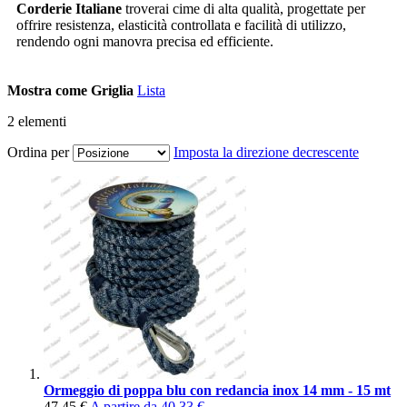
Corderie Italiane
troverai cime di alta qualità, progettate per
offrire resistenza, elasticità controllata e facilità di utilizzo,
rendendo ogni manovra precisa ed efficiente.
Mostra come
Griglia
Lista
2
elementi
Ordina per
Imposta la direzione decrescente
Ormeggio di poppa blu con redancia inox 14 mm - 15 mt
47,45 €
A partire da
40,33 €