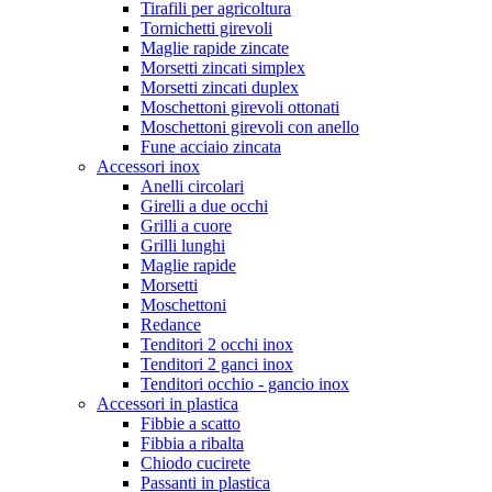
Tirafili per agricoltura
Tornichetti girevoli
Maglie rapide zincate
Morsetti zincati simplex
Morsetti zincati duplex
Moschettoni girevoli ottonati
Moschettoni girevoli con anello
Fune acciaio zincata
Accessori inox
Anelli circolari
Girelli a due occhi
Grilli a cuore
Grilli lunghi
Maglie rapide
Morsetti
Moschettoni
Redance
Tenditori 2 occhi inox
Tenditori 2 ganci inox
Tenditori occhio - gancio inox
Accessori in plastica
Fibbie a scatto
Fibbia a ribalta
Chiodo cucirete
Passanti in plastica