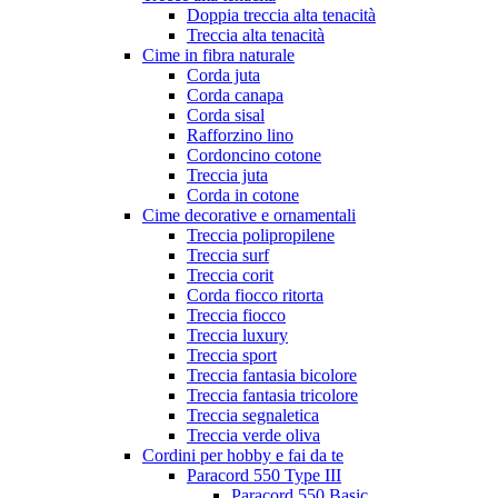
Doppia treccia alta tenacità
Treccia alta tenacità
Cime in fibra naturale
Corda juta
Corda canapa
Corda sisal
Rafforzino lino
Cordoncino cotone
Treccia juta
Corda in cotone
Cime decorative e ornamentali
Treccia polipropilene
Treccia surf
Treccia corit
Corda fiocco ritorta
Treccia fiocco
Treccia luxury
Treccia sport
Treccia fantasia bicolore
Treccia fantasia tricolore
Treccia segnaletica
Treccia verde oliva
Cordini per hobby e fai da te
Paracord 550 Type III
Paracord 550 Basic