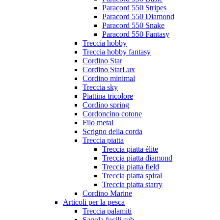
Paracord 550 Stripes
Paracord 550 Diamond
Paracord 550 Snake
Paracord 550 Fantasy
Treccia hobby
Treccia hobby fantasy
Cordino Star
Cordino StarLux
Cordino minimal
Treccia sky
Piattina tricolore
Cordino spring
Cordoncino cotone
Filo metal
Scrigno della corda
Treccia piatta
Treccia piatta élite
Treccia piatta diamond
Treccia piatta field
Treccia piatta spiral
Treccia piatta starry
Cordino Marine
Articoli per la pesca
Treccia palamiti
Sagola fucili sub