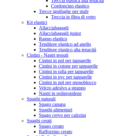
Treccia elastica alta tenacità
Cordoncino elastico
Trecce ignifughe per stufe
Treccia in fibra di vetro
Kit elastici
Allacciabagagli
Allacciabagagli junior
Ragno elastico
Tenditore elastico ad anello
Tenditore elastico alta tenacità
Cintini - Nastri tessuti
Cintini in ppl per tapparelle
Cintini in cotone per tapparelle
Cintini in rafia per tapparelle
Cintini in pvc per tapparelle
Cintini in ppl per monoblocco
Velcro adesivo a strappo
Nastri in polipropilene
Spaghi naturali
Spago canapa
Spaghi alimentari
Spago cervo per calzolai
Spaghi cerati
Spago cerato
Rafforzino cerato