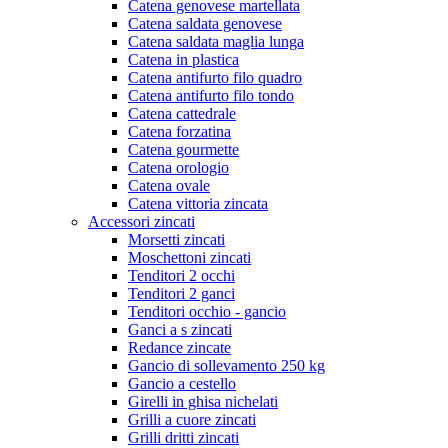
Catena genovese martellata
Catena saldata genovese
Catena saldata maglia lunga
Catena in plastica
Catena antifurto filo quadro
Catena antifurto filo tondo
Catena cattedrale
Catena forzatina
Catena gourmette
Catena orologio
Catena ovale
Catena vittoria zincata
Accessori zincati
Morsetti zincati
Moschettoni zincati
Tenditori 2 occhi
Tenditori 2 ganci
Tenditori occhio - gancio
Ganci a s zincati
Redance zincate
Gancio di sollevamento 250 kg
Gancio a cestello
Girelli in ghisa nichelati
Grilli a cuore zincati
Grilli dritti zincati