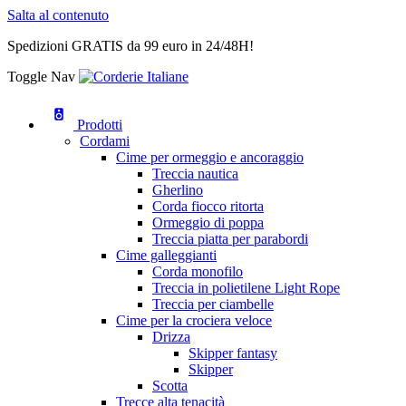
Salta al contenuto
Spedizioni GRATIS da 99 euro in 24/48H!
Toggle Nav
Prodotti
Cordami
Cime per ormeggio e ancoraggio
Treccia nautica
Gherlino
Corda fiocco ritorta
Ormeggio di poppa
Treccia piatta per parabordi
Cime galleggianti
Corda monofilo
Treccia in polietilene Light Rope
Treccia per ciambelle
Cime per la crociera veloce
Drizza
Skipper fantasy
Skipper
Scotta
Trecce alta tenacità