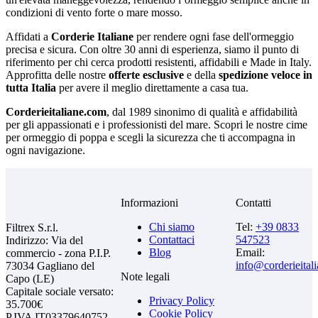
condizioni di vento forte o mare mosso.
Affidati a
Corderie Italiane
per rendere ogni fase dell'ormeggio
precisa e sicura. Con oltre 30 anni di esperienza, siamo il punto di
riferimento per chi cerca prodotti resistenti, affidabili e Made in Italy.
Approfitta delle nostre
offerte esclusive
e della
spedizione veloce in
tutta Italia
per avere il meglio direttamente a casa tua.
Corderieitaliane.com
, dal 1989 sinonimo di qualità e affidabilità
per gli appassionati e i professionisti del mare. Scopri le nostre cime
per ormeggio di poppa e scegli la sicurezza che ti accompagna in
ogni navigazione.
Informazioni
Contatti
Chi siamo
Tel:
+39 0833
Filtrex S.r.l.
Contattaci
547523
Indirizzo: Via del
Blog
Email:
commercio - zona P.I.P.
info@corderieital
73034 Gagliano del
Note legali
Capo (LE)
Capitale sociale versato:
Privacy Policy
35.700€
Cookie Policy
P.IVA IT03379640752 -