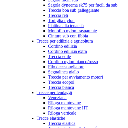
Sagola dyneema sk75 per fucili da sub
Treccia boa sub galleggiante
Treccia reti
Tortiglia nylon
Piattina alta tenacità
Monofilo nylon trasparente
Cintura sub con fibbia
Trecce per edilizia e agricoltura
Cordino edilizia
Cordino edilizia extra
Treccia edile
Cordino nylon bianco/rosso
Filo decespugliatore
Segnalinea giallo
Treccia per avviamento motori
Treccia ecopol
Treccia bianca
Trecce per tendaggi
Veneziana
Riloga mantovane
Riloga mantovane HT
Riloga verticale
Trecce elastiche
Treccia elastica