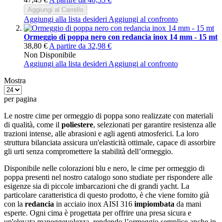
Aggiungi al Carrello
Aggiungi alla lista desideri
Aggiungi al confronto
Ormeggio di poppa nero con redancia inox 14 mm - 15 mt
38,80 €
A partire da
32,98 €
Non Disponibile
Aggiungi alla lista desideri
Aggiungi al confronto
Mostra
per pagina
Le nostre cime per ormeggio di poppa sono realizzate con materiali
di qualità, come il
poliestere
, selezionati per garantire resistenza alle
trazioni intense, alle abrasioni e agli agenti atmosferici. La loro
struttura bilanciata assicura un'elasticità ottimale, capace di assorbire
gli urti senza compromettere la stabilità dell’ormeggio.
Disponibile nelle colorazioni blu e nero, le cime per ormeggio di
poppa presenti nel nostro catalogo sono studiate per rispondere alle
esigenze sia di piccole imbarcazioni che di grandi yacht. La
particolare caratteristica di questo prodotto, è che viene fornito già
con la
redancia
in acciaio inox AISI 316
impiombata
da mani
esperte. Ogni cima è progettata per offrire una presa sicura e
un'elevata maneggevolezza, rendendo l’ormeggio semplice anche in