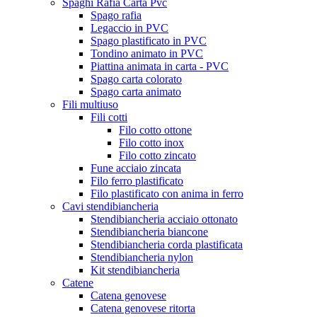
Spaghi Rafia Carta Pvc
Spago rafia
Legaccio in PVC
Spago plastificato in PVC
Tondino animato in PVC
Piattina animata in carta - PVC
Spago carta colorato
Spago carta animato
Fili multiuso
Fili cotti
Filo cotto ottone
Filo cotto inox
Filo cotto zincato
Fune acciaio zincata
Filo ferro plastificato
Filo plastificato con anima in ferro
Cavi stendibiancheria
Stendibiancheria acciaio ottonato
Stendibiancheria biancone
Stendibiancheria corda plastificata
Stendibiancheria nylon
Kit stendibiancheria
Catene
Catena genovese
Catena genovese ritorta