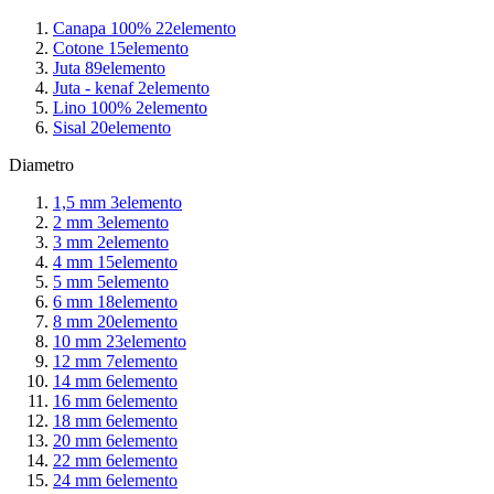
Canapa 100%
22
elemento
Cotone
15
elemento
Juta
89
elemento
Juta - kenaf
2
elemento
Lino 100%
2
elemento
Sisal
20
elemento
Diametro
1,5 mm
3
elemento
2 mm
3
elemento
3 mm
2
elemento
4 mm
15
elemento
5 mm
5
elemento
6 mm
18
elemento
8 mm
20
elemento
10 mm
23
elemento
12 mm
7
elemento
14 mm
6
elemento
16 mm
6
elemento
18 mm
6
elemento
20 mm
6
elemento
22 mm
6
elemento
24 mm
6
elemento