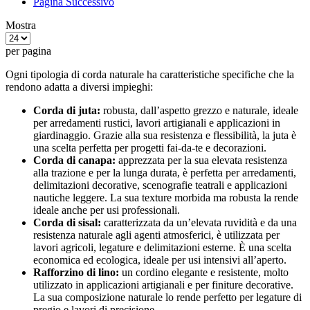
Pagina
Successivo
Mostra
per pagina
Ogni tipologia di corda naturale ha caratteristiche specifiche che la
rendono adatta a diversi impieghi:
Corda di juta:
robusta, dall’aspetto grezzo e naturale, ideale
per arredamenti rustici, lavori artigianali e applicazioni in
giardinaggio. Grazie alla sua resistenza e flessibilità, la juta è
una scelta perfetta per progetti fai-da-te e decorazioni.
Corda di canapa:
apprezzata per la sua elevata resistenza
alla trazione e per la lunga durata, è perfetta per arredamenti,
delimitazioni decorative, scenografie teatrali e applicazioni
nautiche leggere. La sua texture morbida ma robusta la rende
ideale anche per usi professionali.
Corda di sisal:
caratterizzata da un’elevata ruvidità e da una
resistenza naturale agli agenti atmosferici, è utilizzata per
lavori agricoli, legature e delimitazioni esterne. È una scelta
economica ed ecologica, ideale per usi intensivi all’aperto.
Rafforzino di lino:
un cordino elegante e resistente, molto
utilizzato in applicazioni artigianali e per finiture decorative.
La sua composizione naturale lo rende perfetto per legature di
pregio e lavori di precisione.