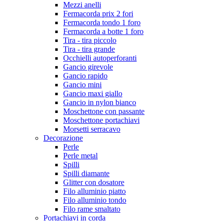
Mezzi anelli
Fermacorda prix 2 fori
Fermacorda tondo 1 foro
Fermacorda a botte 1 foro
Tira - tira piccolo
Tira - tira grande
Occhielli autoperforanti
Gancio girevole
Gancio rapido
Gancio mini
Gancio maxi giallo
Gancio in nylon bianco
Moschettone con passante
Moschettone portachiavi
Morsetti serracavo
Decorazione
Perle
Perle metal
Spilli
Spilli diamante
Glitter con dosatore
Filo alluminio piatto
Filo alluminio tondo
Filo rame smaltato
Portachiavi in corda