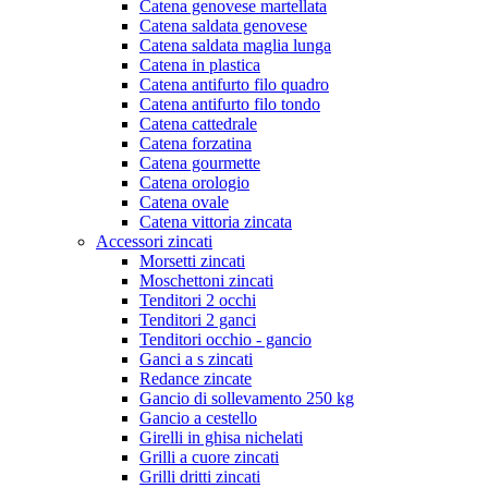
Catena genovese martellata
Catena saldata genovese
Catena saldata maglia lunga
Catena in plastica
Catena antifurto filo quadro
Catena antifurto filo tondo
Catena cattedrale
Catena forzatina
Catena gourmette
Catena orologio
Catena ovale
Catena vittoria zincata
Accessori zincati
Morsetti zincati
Moschettoni zincati
Tenditori 2 occhi
Tenditori 2 ganci
Tenditori occhio - gancio
Ganci a s zincati
Redance zincate
Gancio di sollevamento 250 kg
Gancio a cestello
Girelli in ghisa nichelati
Grilli a cuore zincati
Grilli dritti zincati