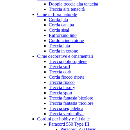
Doppia treccia alta tenacità
Treccia alta tenacità
Cime in fibra naturale
Corda juta
Corda canapa
Corda sisal
Rafforzino lino
Cordoncino cotone
Treccia juta
Corda in cotone
Cime decorative e ornamentali
Treccia polipropilene
Treccia surf
Treccia corit
Corda fiocco ritorta
Treccia fiocco
Treccia luxury
Treccia sport
Treccia fantasia bicolore
Treccia fantasia tricolore
Treccia segnaletica
Treccia verde oliva
Cordini per hobby e fai da te
Paracord 550 Type III
Paracord 550 Basic