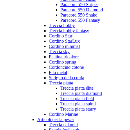
Paracord 550 Stripes
Paracord 550 Diamond
Paracord 550 Snake
Paracord 550 Fantasy
Treccia hobby
Treccia hobby fantasy
Cordino Star
Cordino StarLux
Cordino minimal
Treccia sky
Piattina tricolore
Cordino spring
Cordoncino cotone
Filo metal
Scrigno della corda
Treccia piatta
Treccia piatta élite
Treccia piatta diamond
Treccia piatta field
Treccia piatta spiral
Treccia piatta starry
Cordino Marine
Articoli per la pesca
Treccia palamiti
Sagola fucili sub