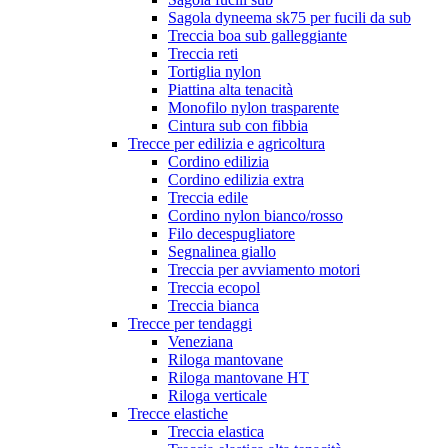
Sagola dyneema sk75 per fucili da sub
Treccia boa sub galleggiante
Treccia reti
Tortiglia nylon
Piattina alta tenacità
Monofilo nylon trasparente
Cintura sub con fibbia
Trecce per edilizia e agricoltura
Cordino edilizia
Cordino edilizia extra
Treccia edile
Cordino nylon bianco/rosso
Filo decespugliatore
Segnalinea giallo
Treccia per avviamento motori
Treccia ecopol
Treccia bianca
Trecce per tendaggi
Veneziana
Riloga mantovane
Riloga mantovane HT
Riloga verticale
Trecce elastiche
Treccia elastica