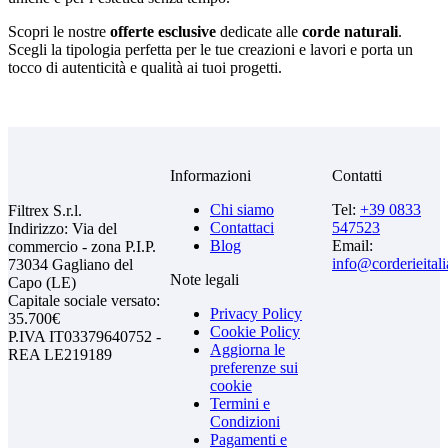
Scopri le nostre
offerte esclusive
dedicate alle
corde naturali
.
Scegli la tipologia perfetta per le tue creazioni e lavori e porta un
tocco di autenticità e qualità ai tuoi progetti.
Informazioni
Contatti
Chi siamo
Tel:
+39 0833
Filtrex S.r.l.
Contattaci
547523
Indirizzo: Via del
Blog
Email:
commercio - zona P.I.P.
info@corderieital
73034 Gagliano del
Note legali
Capo (LE)
Capitale sociale versato:
Privacy Policy
35.700€
Cookie Policy
P.IVA IT03379640752 -
Aggiorna le
REA LE219189
preferenze sui
cookie
Termini e
Condizioni
Pagamenti e