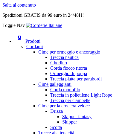
Salta al contenuto
Spedizioni GRATIS da 99 euro in 24/48H!
Toggle Nav
Prodotti
Cordami
Cime per ormeggio e ancoraggio
Treccia nautica
Gherlino
Corda fiocco ritorta
Ormeggio di poppa
Treccia piatta per parabordi
Cime galleggianti
Corda monofilo
Treccia in polietilene Light Rope
Treccia per ciambelle
Cime per la crociera veloce
Drizza
Skipper fantasy
Skipper
Scotta
Trecce alta tenacità