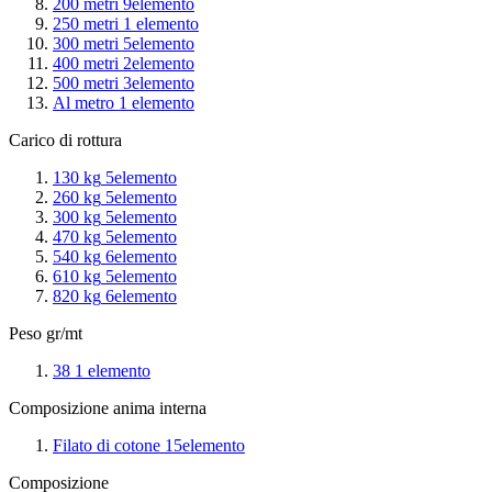
200 metri
9
elemento
250 metri
1
elemento
300 metri
5
elemento
400 metri
2
elemento
500 metri
3
elemento
Al metro
1
elemento
Carico di rottura
130 kg
5
elemento
260 kg
5
elemento
300 kg
5
elemento
470 kg
5
elemento
540 kg
6
elemento
610 kg
5
elemento
820 kg
6
elemento
Peso gr/mt
38
1
elemento
Composizione anima interna
Filato di cotone
15
elemento
Composizione