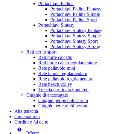
Portachiavi Pallina
Portachiavi Pallina Fantasy
Portachiavi Pallina Simple
Portachiavi Pallina Sport
Portachiavi Sintesy
Portachiavi Sintesy Fantasy
Portachiavi Sintesy Simple
Portachiavi Sintesy Sport
Portachiavi Sintesy Strong
Reti per lo sport
Reti porte calcetto
Reti porte calcio regolamentare
Rete pallavolo mini
Rete tennis regolamentare
Rete pallavolo regolamentare
Rete beach volley
Treccia per riparazione reti
Cinghie di ancoraggio
Cinghie per piccoli carichi
Cinghie per carichi pesanti
Alta tenacità
Cime naturali
Cordini e fai da te
Offerte