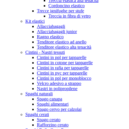
Treccia elastica alta tenacità
Cordoncino elastico
Trecce ignifughe per stufe
Treccia in fibra di vetro
Kit elastici
Allacciabagagli
Allacciabagagli junior
Ragno elastico
Tenditore elastico ad anello
Tenditore elastico alta tenacità
Cintini - Nastri tessuti
Cintini in ppl per tapparelle
Cintini in cotone per tapparelle
Cintini in rafia per tapparelle
Cintini in pvc per tapparelle
Cintini in ppl per monoblocco
Velcro adesivo a strappo
Nastri in polipropilene
Spaghi naturali
Spago canapa
Spaghi alimentari
Spago cervo per calzolai
Spaghi cerati
Spago cerato
Rafforzino cerato