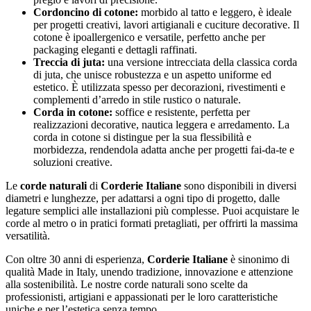
Cordoncino di cotone:
morbido al tatto e leggero, è ideale
per progetti creativi, lavori artigianali e cuciture decorative. Il
cotone è ipoallergenico e versatile, perfetto anche per
packaging eleganti e dettagli raffinati.
Treccia di juta:
una versione intrecciata della classica corda
di juta, che unisce robustezza e un aspetto uniforme ed
estetico. È utilizzata spesso per decorazioni, rivestimenti e
complementi d’arredo in stile rustico o naturale.
Corda in cotone:
soffice e resistente, perfetta per
realizzazioni decorative, nautica leggera e arredamento. La
corda in cotone si distingue per la sua flessibilità e
morbidezza, rendendola adatta anche per progetti fai-da-te e
soluzioni creative.
Le
corde naturali
di
Corderie Italiane
sono disponibili in diversi
diametri e lunghezze, per adattarsi a ogni tipo di progetto, dalle
legature semplici alle installazioni più complesse. Puoi acquistare le
corde al metro o in pratici formati pretagliati, per offrirti la massima
versatilità.
Con oltre 30 anni di esperienza,
Corderie Italiane
è sinonimo di
qualità Made in Italy, unendo tradizione, innovazione e attenzione
alla sostenibilità. Le nostre corde naturali sono scelte da
professionisti, artigiani e appassionati per le loro caratteristiche
uniche e per l’estetica senza tempo.