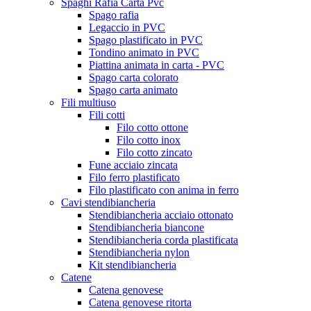
Spaghi Rafia Carta Pvc
Spago rafia
Legaccio in PVC
Spago plastificato in PVC
Tondino animato in PVC
Piattina animata in carta - PVC
Spago carta colorato
Spago carta animato
Fili multiuso
Fili cotti
Filo cotto ottone
Filo cotto inox
Filo cotto zincato
Fune acciaio zincata
Filo ferro plastificato
Filo plastificato con anima in ferro
Cavi stendibiancheria
Stendibiancheria acciaio ottonato
Stendibiancheria biancone
Stendibiancheria corda plastificata
Stendibiancheria nylon
Kit stendibiancheria
Catene
Catena genovese
Catena genovese ritorta