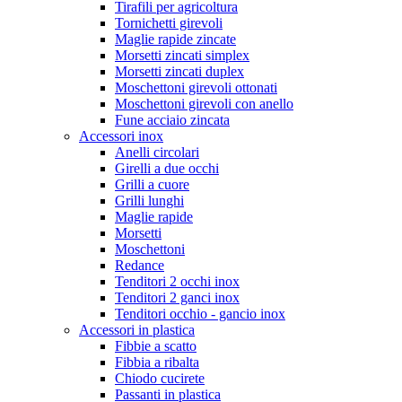
Tirafili per agricoltura
Tornichetti girevoli
Maglie rapide zincate
Morsetti zincati simplex
Morsetti zincati duplex
Moschettoni girevoli ottonati
Moschettoni girevoli con anello
Fune acciaio zincata
Accessori inox
Anelli circolari
Girelli a due occhi
Grilli a cuore
Grilli lunghi
Maglie rapide
Morsetti
Moschettoni
Redance
Tenditori 2 occhi inox
Tenditori 2 ganci inox
Tenditori occhio - gancio inox
Accessori in plastica
Fibbie a scatto
Fibbia a ribalta
Chiodo cucirete
Passanti in plastica