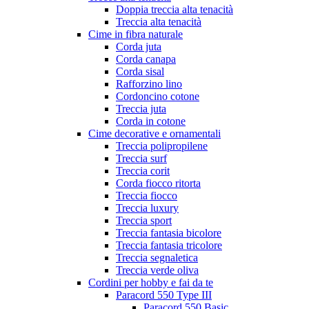
Doppia treccia alta tenacità
Treccia alta tenacità
Cime in fibra naturale
Corda juta
Corda canapa
Corda sisal
Rafforzino lino
Cordoncino cotone
Treccia juta
Corda in cotone
Cime decorative e ornamentali
Treccia polipropilene
Treccia surf
Treccia corit
Corda fiocco ritorta
Treccia fiocco
Treccia luxury
Treccia sport
Treccia fantasia bicolore
Treccia fantasia tricolore
Treccia segnaletica
Treccia verde oliva
Cordini per hobby e fai da te
Paracord 550 Type III
Paracord 550 Basic