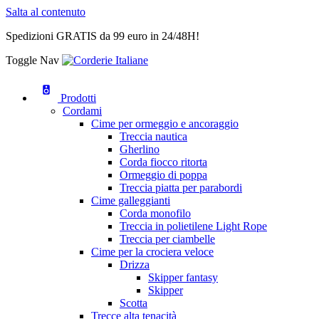
Salta al contenuto
Spedizioni GRATIS da 99 euro in 24/48H!
Toggle Nav
Prodotti
Cordami
Cime per ormeggio e ancoraggio
Treccia nautica
Gherlino
Corda fiocco ritorta
Ormeggio di poppa
Treccia piatta per parabordi
Cime galleggianti
Corda monofilo
Treccia in polietilene Light Rope
Treccia per ciambelle
Cime per la crociera veloce
Drizza
Skipper fantasy
Skipper
Scotta
Trecce alta tenacità