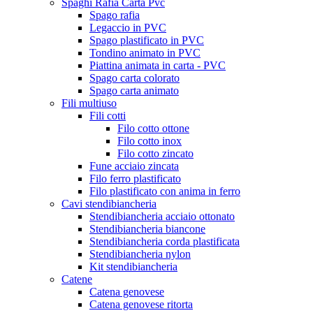
Spaghi Rafia Carta Pvc
Spago rafia
Legaccio in PVC
Spago plastificato in PVC
Tondino animato in PVC
Piattina animata in carta - PVC
Spago carta colorato
Spago carta animato
Fili multiuso
Fili cotti
Filo cotto ottone
Filo cotto inox
Filo cotto zincato
Fune acciaio zincata
Filo ferro plastificato
Filo plastificato con anima in ferro
Cavi stendibiancheria
Stendibiancheria acciaio ottonato
Stendibiancheria biancone
Stendibiancheria corda plastificata
Stendibiancheria nylon
Kit stendibiancheria
Catene
Catena genovese
Catena genovese ritorta