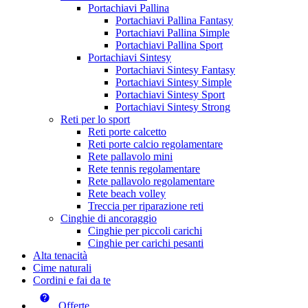
Portachiavi Pallina
Portachiavi Pallina Fantasy
Portachiavi Pallina Simple
Portachiavi Pallina Sport
Portachiavi Sintesy
Portachiavi Sintesy Fantasy
Portachiavi Sintesy Simple
Portachiavi Sintesy Sport
Portachiavi Sintesy Strong
Reti per lo sport
Reti porte calcetto
Reti porte calcio regolamentare
Rete pallavolo mini
Rete tennis regolamentare
Rete pallavolo regolamentare
Rete beach volley
Treccia per riparazione reti
Cinghie di ancoraggio
Cinghie per piccoli carichi
Cinghie per carichi pesanti
Alta tenacità
Cime naturali
Cordini e fai da te
Offerte