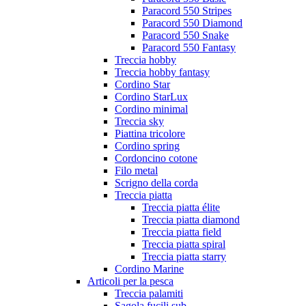
Paracord 550 Stripes
Paracord 550 Diamond
Paracord 550 Snake
Paracord 550 Fantasy
Treccia hobby
Treccia hobby fantasy
Cordino Star
Cordino StarLux
Cordino minimal
Treccia sky
Piattina tricolore
Cordino spring
Cordoncino cotone
Filo metal
Scrigno della corda
Treccia piatta
Treccia piatta élite
Treccia piatta diamond
Treccia piatta field
Treccia piatta spiral
Treccia piatta starry
Cordino Marine
Articoli per la pesca
Treccia palamiti
Sagola fucili sub