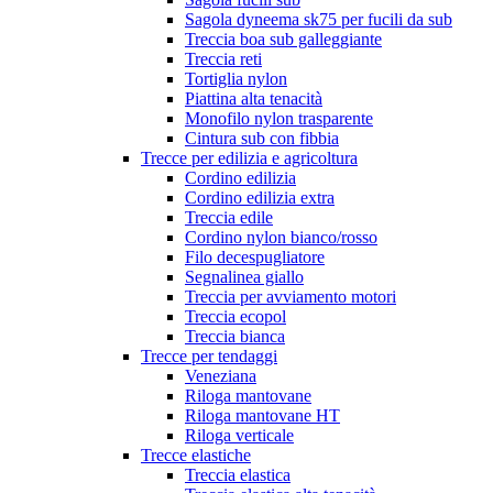
Sagola dyneema sk75 per fucili da sub
Treccia boa sub galleggiante
Treccia reti
Tortiglia nylon
Piattina alta tenacità
Monofilo nylon trasparente
Cintura sub con fibbia
Trecce per edilizia e agricoltura
Cordino edilizia
Cordino edilizia extra
Treccia edile
Cordino nylon bianco/rosso
Filo decespugliatore
Segnalinea giallo
Treccia per avviamento motori
Treccia ecopol
Treccia bianca
Trecce per tendaggi
Veneziana
Riloga mantovane
Riloga mantovane HT
Riloga verticale
Trecce elastiche
Treccia elastica