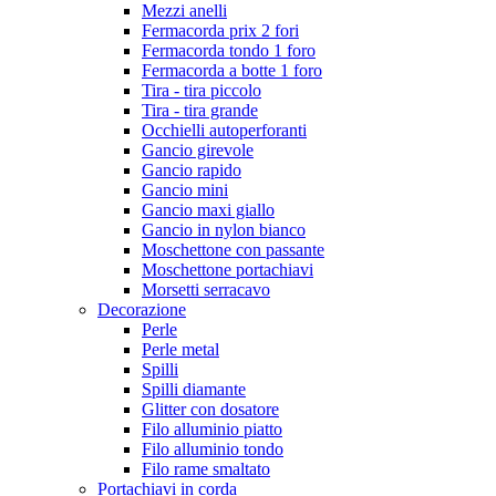
Mezzi anelli
Fermacorda prix 2 fori
Fermacorda tondo 1 foro
Fermacorda a botte 1 foro
Tira - tira piccolo
Tira - tira grande
Occhielli autoperforanti
Gancio girevole
Gancio rapido
Gancio mini
Gancio maxi giallo
Gancio in nylon bianco
Moschettone con passante
Moschettone portachiavi
Morsetti serracavo
Decorazione
Perle
Perle metal
Spilli
Spilli diamante
Glitter con dosatore
Filo alluminio piatto
Filo alluminio tondo
Filo rame smaltato
Portachiavi in corda