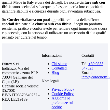
qualità Made in Italy e cura dei dettagli. Le nostre
cinture sub con
fibbia
sono scelte dai subacquei più esperti per la loro capacità di
garantire stabilità e sicurezza durante ogni avventura subacquea.
Su
Corderieitaliane.com
puoi approfittare di una delle
offerte
speciali
dedicate alla
cintura sub con fibbia
. Scegli un prodotto
resistente, pratico e confortevole per rendere ogni immersione sicura
e piacevole, con la certezza di utilizzare un accessorio di alta qualità
pensato per durare nel tempo.
Informazioni
Contatti
Chi siamo
Tel:
+39 0833
Filtrex S.r.l.
Contattaci
547523
Indirizzo: Via del
Blog
Email:
commercio - zona P.I.P.
info@corderieital
73034 Gagliano del
Note legali
Capo (LE)
Capitale sociale versato:
Privacy Policy
35.700€
Cookie Policy
P.IVA IT03379640752 -
Aggiorna le
REA LE219189
preferenze sui
cookie