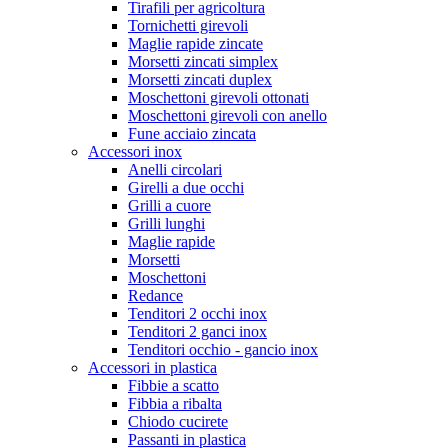
Tirafili per agricoltura
Tornichetti girevoli
Maglie rapide zincate
Morsetti zincati simplex
Morsetti zincati duplex
Moschettoni girevoli ottonati
Moschettoni girevoli con anello
Fune acciaio zincata
Accessori inox
Anelli circolari
Girelli a due occhi
Grilli a cuore
Grilli lunghi
Maglie rapide
Morsetti
Moschettoni
Redance
Tenditori 2 occhi inox
Tenditori 2 ganci inox
Tenditori occhio - gancio inox
Accessori in plastica
Fibbie a scatto
Fibbia a ribalta
Chiodo cucirete
Passanti in plastica