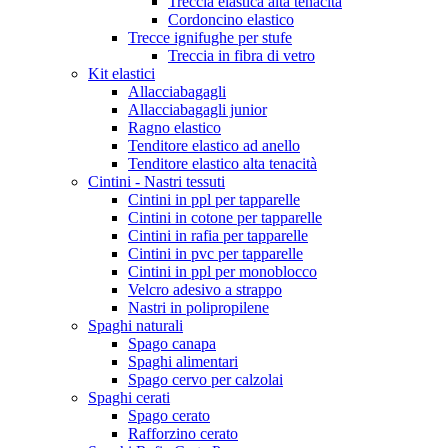
Treccia elastica alta tenacità
Cordoncino elastico
Trecce ignifughe per stufe
Treccia in fibra di vetro
Kit elastici
Allacciabagagli
Allacciabagagli junior
Ragno elastico
Tenditore elastico ad anello
Tenditore elastico alta tenacità
Cintini - Nastri tessuti
Cintini in ppl per tapparelle
Cintini in cotone per tapparelle
Cintini in rafia per tapparelle
Cintini in pvc per tapparelle
Cintini in ppl per monoblocco
Velcro adesivo a strappo
Nastri in polipropilene
Spaghi naturali
Spago canapa
Spaghi alimentari
Spago cervo per calzolai
Spaghi cerati
Spago cerato
Rafforzino cerato