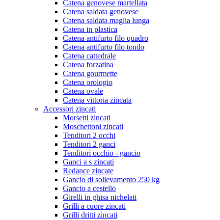
Catena genovese martellata
Catena saldata genovese
Catena saldata maglia lunga
Catena in plastica
Catena antifurto filo quadro
Catena antifurto filo tondo
Catena cattedrale
Catena forzatina
Catena gourmette
Catena orologio
Catena ovale
Catena vittoria zincata
Accessori zincati
Morsetti zincati
Moschettoni zincati
Tenditori 2 occhi
Tenditori 2 ganci
Tenditori occhio - gancio
Ganci a s zincati
Redance zincate
Gancio di sollevamento 250 kg
Gancio a cestello
Girelli in ghisa nichelati
Grilli a cuore zincati
Grilli dritti zincati