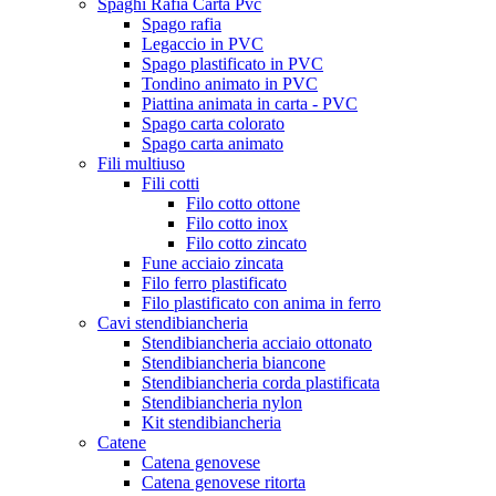
Spaghi Rafia Carta Pvc
Spago rafia
Legaccio in PVC
Spago plastificato in PVC
Tondino animato in PVC
Piattina animata in carta - PVC
Spago carta colorato
Spago carta animato
Fili multiuso
Fili cotti
Filo cotto ottone
Filo cotto inox
Filo cotto zincato
Fune acciaio zincata
Filo ferro plastificato
Filo plastificato con anima in ferro
Cavi stendibiancheria
Stendibiancheria acciaio ottonato
Stendibiancheria biancone
Stendibiancheria corda plastificata
Stendibiancheria nylon
Kit stendibiancheria
Catene
Catena genovese
Catena genovese ritorta