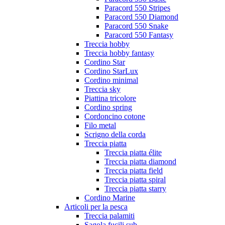
Paracord 550 Stripes
Paracord 550 Diamond
Paracord 550 Snake
Paracord 550 Fantasy
Treccia hobby
Treccia hobby fantasy
Cordino Star
Cordino StarLux
Cordino minimal
Treccia sky
Piattina tricolore
Cordino spring
Cordoncino cotone
Filo metal
Scrigno della corda
Treccia piatta
Treccia piatta élite
Treccia piatta diamond
Treccia piatta field
Treccia piatta spiral
Treccia piatta starry
Cordino Marine
Articoli per la pesca
Treccia palamiti
Sagola fucili sub