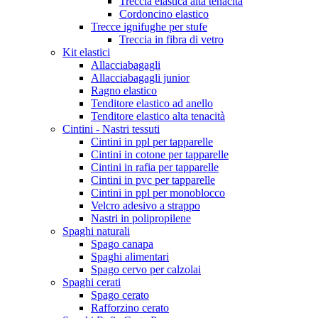
Treccia elastica alta tenacità
Cordoncino elastico
Trecce ignifughe per stufe
Treccia in fibra di vetro
Kit elastici
Allacciabagagli
Allacciabagagli junior
Ragno elastico
Tenditore elastico ad anello
Tenditore elastico alta tenacità
Cintini - Nastri tessuti
Cintini in ppl per tapparelle
Cintini in cotone per tapparelle
Cintini in rafia per tapparelle
Cintini in pvc per tapparelle
Cintini in ppl per monoblocco
Velcro adesivo a strappo
Nastri in polipropilene
Spaghi naturali
Spago canapa
Spaghi alimentari
Spago cervo per calzolai
Spaghi cerati
Spago cerato
Rafforzino cerato