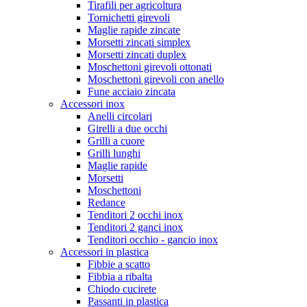
Tirafili per agricoltura
Tornichetti girevoli
Maglie rapide zincate
Morsetti zincati simplex
Morsetti zincati duplex
Moschettoni girevoli ottonati
Moschettoni girevoli con anello
Fune acciaio zincata
Accessori inox
Anelli circolari
Girelli a due occhi
Grilli a cuore
Grilli lunghi
Maglie rapide
Morsetti
Moschettoni
Redance
Tenditori 2 occhi inox
Tenditori 2 ganci inox
Tenditori occhio - gancio inox
Accessori in plastica
Fibbie a scatto
Fibbia a ribalta
Chiodo cucirete
Passanti in plastica