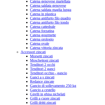
Catena genovese martellata
Catena saldata genovese
Catena saldata maglia lunga
Catena in plastica
Catena antifurto filo quadro
Catena antifurto filo tondo
Catena cattedrale
Catena forzatina
Catena gourmette
Catena orologio
Catena ovale
Catena vittoria zincata
Accessori zincati
Morsetti zincati
Moschettoni zincati
Tenditori 2 occhi
Tenditori 2 ganci
Tenditori occhio - gancio
Ganci a s zincati
Redance zincate
Gancio di sollevamento 250 kg
Gancio a cestello
Girelli in ghisa nichelati
Grilli a cuore zincati
Grilli dritti zincati