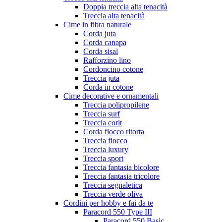
Doppia treccia alta tenacità
Treccia alta tenacità
Cime in fibra naturale
Corda juta
Corda canapa
Corda sisal
Rafforzino lino
Cordoncino cotone
Treccia juta
Corda in cotone
Cime decorative e ornamentali
Treccia polipropilene
Treccia surf
Treccia corit
Corda fiocco ritorta
Treccia fiocco
Treccia luxury
Treccia sport
Treccia fantasia bicolore
Treccia fantasia tricolore
Treccia segnaletica
Treccia verde oliva
Cordini per hobby e fai da te
Paracord 550 Type III
Paracord 550 Basic