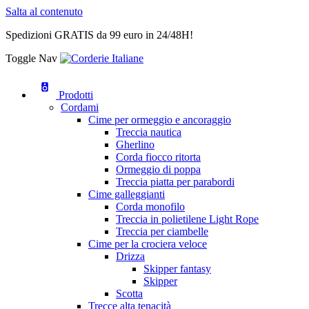
Salta al contenuto
Spedizioni GRATIS da 99 euro in 24/48H!
Toggle Nav
Prodotti
Cordami
Cime per ormeggio e ancoraggio
Treccia nautica
Gherlino
Corda fiocco ritorta
Ormeggio di poppa
Treccia piatta per parabordi
Cime galleggianti
Corda monofilo
Treccia in polietilene Light Rope
Treccia per ciambelle
Cime per la crociera veloce
Drizza
Skipper fantasy
Skipper
Scotta
Trecce alta tenacità