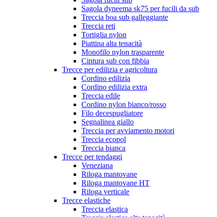
Sagola dyneema sk75 per fucili da sub
Treccia boa sub galleggiante
Treccia reti
Tortiglia nylon
Piattina alta tenacità
Monofilo nylon trasparente
Cintura sub con fibbia
Trecce per edilizia e agricoltura
Cordino edilizia
Cordino edilizia extra
Treccia edile
Cordino nylon bianco/rosso
Filo decespugliatore
Segnalinea giallo
Treccia per avviamento motori
Treccia ecopol
Treccia bianca
Trecce per tendaggi
Veneziana
Riloga mantovane
Riloga mantovane HT
Riloga verticale
Trecce elastiche
Treccia elastica