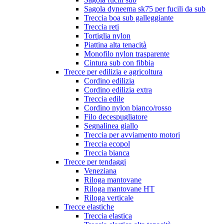
Sagola dyneema sk75 per fucili da sub
Treccia boa sub galleggiante
Treccia reti
Tortiglia nylon
Piattina alta tenacità
Monofilo nylon trasparente
Cintura sub con fibbia
Trecce per edilizia e agricoltura
Cordino edilizia
Cordino edilizia extra
Treccia edile
Cordino nylon bianco/rosso
Filo decespugliatore
Segnalinea giallo
Treccia per avviamento motori
Treccia ecopol
Treccia bianca
Trecce per tendaggi
Veneziana
Riloga mantovane
Riloga mantovane HT
Riloga verticale
Trecce elastiche
Treccia elastica