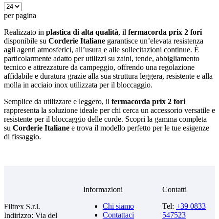
per pagina
Realizzato in
plastica di alta qualità
, il
fermacorda prix 2 fori
disponibile su
Corderie Italiane
garantisce un’elevata resistenza
agli agenti atmosferici, all’usura e alle sollecitazioni continue. È
particolarmente adatto per utilizzi su zaini, tende, abbigliamento
tecnico e attrezzature da campeggio, offrendo una regolazione
affidabile e duratura grazie alla sua struttura leggera, resistente e alla
molla in acciaio inox utilizzata per il bloccaggio.
Semplice da utilizzare e leggero, il
fermacorda prix 2 fori
rappresenta la soluzione ideale per chi cerca un accessorio versatile e
resistente per il bloccaggio delle corde. Scopri la gamma completa
su
Corderie Italiane
e trova il modello perfetto per le tue esigenze
di fissaggio.
Informazioni
Contatti
Chi siamo
Tel:
+39 0833
Filtrex S.r.l.
Contattaci
547523
Indirizzo: Via del