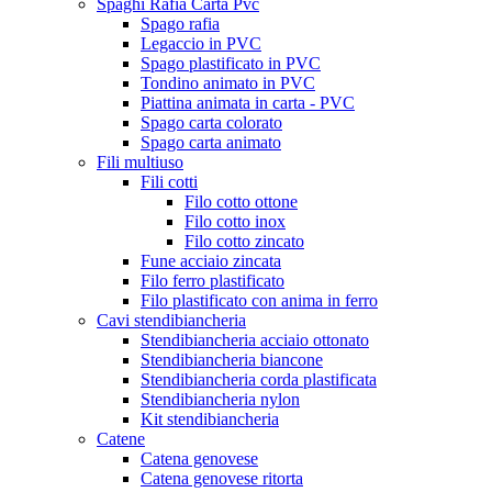
Spaghi Rafia Carta Pvc
Spago rafia
Legaccio in PVC
Spago plastificato in PVC
Tondino animato in PVC
Piattina animata in carta - PVC
Spago carta colorato
Spago carta animato
Fili multiuso
Fili cotti
Filo cotto ottone
Filo cotto inox
Filo cotto zincato
Fune acciaio zincata
Filo ferro plastificato
Filo plastificato con anima in ferro
Cavi stendibiancheria
Stendibiancheria acciaio ottonato
Stendibiancheria biancone
Stendibiancheria corda plastificata
Stendibiancheria nylon
Kit stendibiancheria
Catene
Catena genovese
Catena genovese ritorta