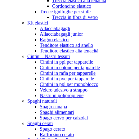
Treccia elastica alta tenacità
Cordoncino elastico
Trecce ignifughe per stufe
Treccia in fibra di vetro
Kit elastici
Allacciabagagli
Allacciabagagli junior
Ragno elastico
Tenditore elastico ad anello
Tenditore elastico alta tenacità
Cintini - Nastri tessuti
Cintini in ppl per tapparelle
Cintini in cotone per tapparelle
Cintini in rafia per tapparelle
Cintini in pvc per tapparelle
Cintini in ppl per monoblocco
Velcro adesivo a strappo
Nastri in polipropilene
Spaghi naturali
Spago canapa
Spaghi alimentari
Spago cervo per calzolai
Spaghi cerati
Spago cerato
Rafforzino cerato