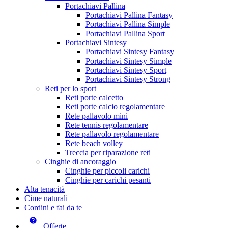
Portachiavi Pallina
Portachiavi Pallina Fantasy
Portachiavi Pallina Simple
Portachiavi Pallina Sport
Portachiavi Sintesy
Portachiavi Sintesy Fantasy
Portachiavi Sintesy Simple
Portachiavi Sintesy Sport
Portachiavi Sintesy Strong
Reti per lo sport
Reti porte calcetto
Reti porte calcio regolamentare
Rete pallavolo mini
Rete tennis regolamentare
Rete pallavolo regolamentare
Rete beach volley
Treccia per riparazione reti
Cinghie di ancoraggio
Cinghie per piccoli carichi
Cinghie per carichi pesanti
Alta tenacità
Cime naturali
Cordini e fai da te
Offerte