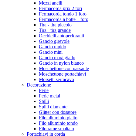
Mezzi anelli
Fermacorda prix 2 fori
Fermacorda tondo 1 foro
Fermacorda a botte 1 foro
Tira - tira piccolo
Tira - tira grande
Occhielli autoperforanti
Gancio girevole
Gancio rapido
Gancio mini
Gancio maxi giallo
Gancio in nylon bianco
Moschettone con passante
Moschettone portachiavi
Morsetti serracavo
Decorazione
Perle
Perle metal
Spilli
Spilli diamante
Glitter con dosatore
Filo alluminio piatto
Filo alluminio tondo
Filo rame smaltato
Portachiavi in corda