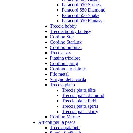
Paracord 550 Stripes
Paracord 550 Diamond
Paracord 550 Snake
Paracord 550 Fantasy
Treccia hobby
Treccia hobby fantasy
Cordino Star
Cordino StarLux
Cordino minimal
Treccia sky
Piattina tricolore
Cordino spring
Cordoncino cotone
Filo metal
Scrigno della corda
Treccia piatta
Treccia piatta élite
Treccia piatta diamond
Treccia piatta field
Treccia piatta spiral
Treccia piatta starry
Cordino Marine
Articoli per la pesca
Treccia palamiti
Sagola fucili sub