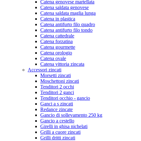
Catena genovese martellata
Catena saldata genovese
Catena saldata maglia lunga
Catena in plastica
Catena antifurto filo quadro
Catena antifurto filo tondo
Catena cattedrale
Catena forzatina
Catena gourmette
Catena orologio
Catena ovale
Catena vittoria zincata
Accessori zincati
Morsetti zincati
Moschettoni zincati
Tenditori 2 occhi
Tenditori 2 ganci
Tenditori occhio - gancio
Ganci a s zincati
Redance zincate
Gancio di sollevamento 250 kg
Gancio a cestello
Girelli in ghisa nichelati
Grilli a cuore zincati
Grilli dritti zincati