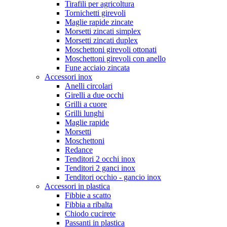
Tirafili per agricoltura
Tornichetti girevoli
Maglie rapide zincate
Morsetti zincati simplex
Morsetti zincati duplex
Moschettoni girevoli ottonati
Moschettoni girevoli con anello
Fune acciaio zincata
Accessori inox
Anelli circolari
Girelli a due occhi
Grilli a cuore
Grilli lunghi
Maglie rapide
Morsetti
Moschettoni
Redance
Tenditori 2 occhi inox
Tenditori 2 ganci inox
Tenditori occhio - gancio inox
Accessori in plastica
Fibbie a scatto
Fibbia a ribalta
Chiodo cucirete
Passanti in plastica