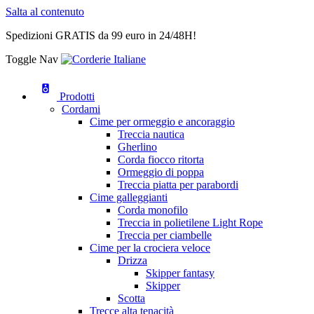
Salta al contenuto
Spedizioni GRATIS da 99 euro in 24/48H!
Toggle Nav
Prodotti
Cordami
Cime per ormeggio e ancoraggio
Treccia nautica
Gherlino
Corda fiocco ritorta
Ormeggio di poppa
Treccia piatta per parabordi
Cime galleggianti
Corda monofilo
Treccia in polietilene Light Rope
Treccia per ciambelle
Cime per la crociera veloce
Drizza
Skipper fantasy
Skipper
Scotta
Trecce alta tenacità