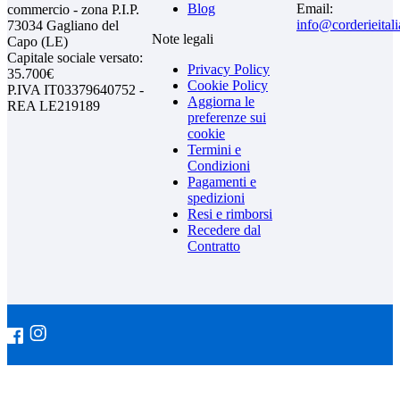
Blog
Email:
commercio - zona P.I.P.
info@corderieital
73034 Gagliano del
Note legali
Capo (LE)
Capitale sociale versato:
Privacy Policy
35.700€
Cookie Policy
P.IVA IT03379640752 -
Aggiorna le
REA LE219189
preferenze sui
cookie
Termini e
Condizioni
Pagamenti e
spedizioni
Resi e rimborsi
Recedere dal
Contratto