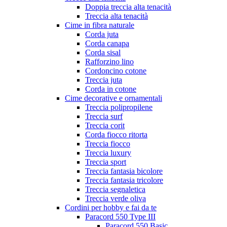
Doppia treccia alta tenacità
Treccia alta tenacità
Cime in fibra naturale
Corda juta
Corda canapa
Corda sisal
Rafforzino lino
Cordoncino cotone
Treccia juta
Corda in cotone
Cime decorative e ornamentali
Treccia polipropilene
Treccia surf
Treccia corit
Corda fiocco ritorta
Treccia fiocco
Treccia luxury
Treccia sport
Treccia fantasia bicolore
Treccia fantasia tricolore
Treccia segnaletica
Treccia verde oliva
Cordini per hobby e fai da te
Paracord 550 Type III
Paracord 550 Basic