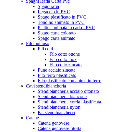
Spaghi Rafia Carta Pvc
Spago rafia
Legaccio in PVC
Spago plastificato in PVC
Tondino animato in PVC
Piattina animata in carta - PVC
Spago carta colorato
Spago carta animato
Fili multiuso
Fili cotti
Filo cotto ottone
Filo cotto inox
Filo cotto zincato
Fune acciaio zincata
Filo ferro plastificato
Filo plastificato con anima in ferro
Cavi stendibiancheria
Stendibiancheria acciaio ottonato
Stendibiancheria biancone
Stendibiancheria corda plastificata
Stendibiancheria nylon
Kit stendibiancheria
Catene
Catena genovese
Catena genovese ritorta