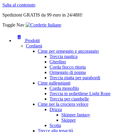
Salta al contenuto
Spedizioni GRATIS da 99 euro in 24/48H!
Toggle Nav
Prodotti
Cordami
Cime per ormeggio e ancoraggio
Treccia nautica
Gherlino
Corda fiocco ritorta
Ormeggio di poppa
Treccia piatta per parabordi
Cime galleggianti
Corda monofilo
Treccia in polietilene Light Rope
Treccia per ciambelle
Cime per la crociera veloce
Drizza
Skipper fantasy
Skipper
Scotta
Trecce alta tenacità