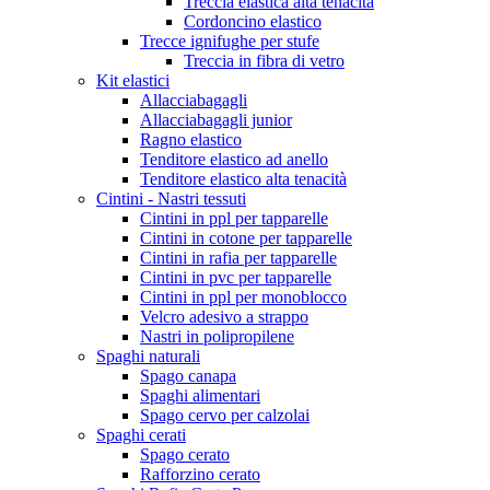
Treccia elastica alta tenacità
Cordoncino elastico
Trecce ignifughe per stufe
Treccia in fibra di vetro
Kit elastici
Allacciabagagli
Allacciabagagli junior
Ragno elastico
Tenditore elastico ad anello
Tenditore elastico alta tenacità
Cintini - Nastri tessuti
Cintini in ppl per tapparelle
Cintini in cotone per tapparelle
Cintini in rafia per tapparelle
Cintini in pvc per tapparelle
Cintini in ppl per monoblocco
Velcro adesivo a strappo
Nastri in polipropilene
Spaghi naturali
Spago canapa
Spaghi alimentari
Spago cervo per calzolai
Spaghi cerati
Spago cerato
Rafforzino cerato