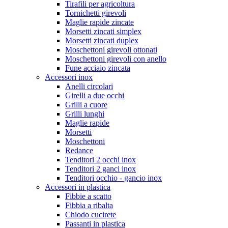
Tirafili per agricoltura
Tornichetti girevoli
Maglie rapide zincate
Morsetti zincati simplex
Morsetti zincati duplex
Moschettoni girevoli ottonati
Moschettoni girevoli con anello
Fune acciaio zincata
Accessori inox
Anelli circolari
Girelli a due occhi
Grilli a cuore
Grilli lunghi
Maglie rapide
Morsetti
Moschettoni
Redance
Tenditori 2 occhi inox
Tenditori 2 ganci inox
Tenditori occhio - gancio inox
Accessori in plastica
Fibbie a scatto
Fibbia a ribalta
Chiodo cucirete
Passanti in plastica