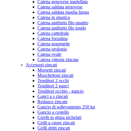
Catena genovese martellata
Catena saldata genovese
Catena saldata maglia lunga
Catena in plastica
Catena antifurto filo quadro
Catena antifurto filo tondo
Catena cattedrale
Catena forzatina
Catena gourmette
Catena orologio
Catena ovale
Catena vittoria zincata
Accessori zincati
Morsetti zincati
Moschettoni zincati
Tenditori 2 occhi
Tenditori 2 ganci
Tenditori occhio - gancio
Ganci a s zincati
Redance zincate
Gancio di sollevamento 250 kg
Gancio a cestello
Girelli in ghisa nichelati
Grilli a cuore zincati
Grilli dritti zincati