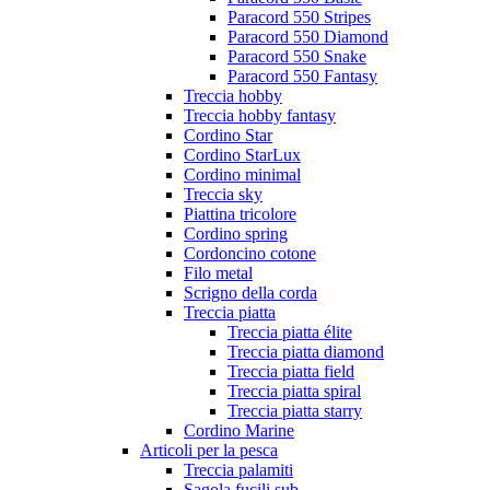
Paracord 550 Stripes
Paracord 550 Diamond
Paracord 550 Snake
Paracord 550 Fantasy
Treccia hobby
Treccia hobby fantasy
Cordino Star
Cordino StarLux
Cordino minimal
Treccia sky
Piattina tricolore
Cordino spring
Cordoncino cotone
Filo metal
Scrigno della corda
Treccia piatta
Treccia piatta élite
Treccia piatta diamond
Treccia piatta field
Treccia piatta spiral
Treccia piatta starry
Cordino Marine
Articoli per la pesca
Treccia palamiti
Sagola fucili sub