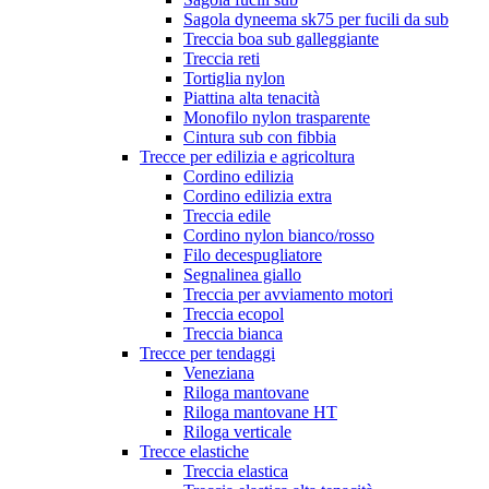
Sagola dyneema sk75 per fucili da sub
Treccia boa sub galleggiante
Treccia reti
Tortiglia nylon
Piattina alta tenacità
Monofilo nylon trasparente
Cintura sub con fibbia
Trecce per edilizia e agricoltura
Cordino edilizia
Cordino edilizia extra
Treccia edile
Cordino nylon bianco/rosso
Filo decespugliatore
Segnalinea giallo
Treccia per avviamento motori
Treccia ecopol
Treccia bianca
Trecce per tendaggi
Veneziana
Riloga mantovane
Riloga mantovane HT
Riloga verticale
Trecce elastiche
Treccia elastica