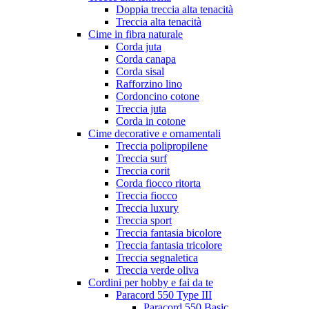
Doppia treccia alta tenacità
Treccia alta tenacità
Cime in fibra naturale
Corda juta
Corda canapa
Corda sisal
Rafforzino lino
Cordoncino cotone
Treccia juta
Corda in cotone
Cime decorative e ornamentali
Treccia polipropilene
Treccia surf
Treccia corit
Corda fiocco ritorta
Treccia fiocco
Treccia luxury
Treccia sport
Treccia fantasia bicolore
Treccia fantasia tricolore
Treccia segnaletica
Treccia verde oliva
Cordini per hobby e fai da te
Paracord 550 Type III
Paracord 550 Basic