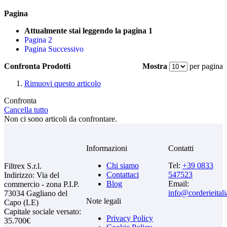
Pagina
Attualmente stai leggendo la pagina
1
Pagina
2
Pagina
Successivo
Confronta Prodotti
Mostra
per pagina
Rimuovi questo articolo
Confronta
Cancella tutto
Non ci sono articoli da confrontare.
Informazioni
Contatti
Chi siamo
Tel:
+39 0833
Filtrex S.r.l.
Contattaci
547523
Indirizzo: Via del
Blog
Email:
commercio - zona P.I.P.
info@corderieital
73034 Gagliano del
Note legali
Capo (LE)
Capitale sociale versato:
Privacy Policy
35.700€