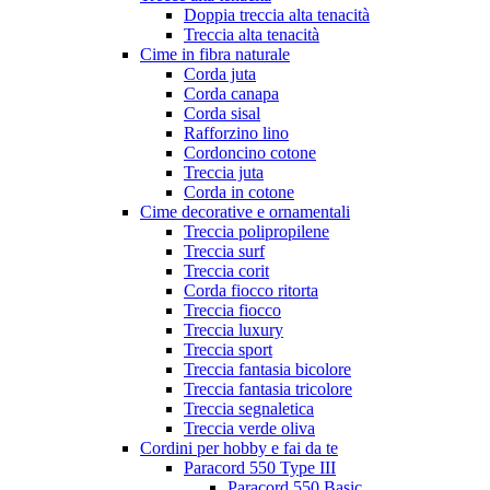
Doppia treccia alta tenacità
Treccia alta tenacità
Cime in fibra naturale
Corda juta
Corda canapa
Corda sisal
Rafforzino lino
Cordoncino cotone
Treccia juta
Corda in cotone
Cime decorative e ornamentali
Treccia polipropilene
Treccia surf
Treccia corit
Corda fiocco ritorta
Treccia fiocco
Treccia luxury
Treccia sport
Treccia fantasia bicolore
Treccia fantasia tricolore
Treccia segnaletica
Treccia verde oliva
Cordini per hobby e fai da te
Paracord 550 Type III
Paracord 550 Basic