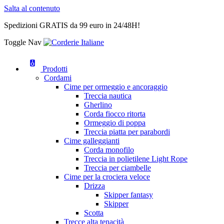
Salta al contenuto
Spedizioni GRATIS da 99 euro in 24/48H!
Toggle Nav
Prodotti
Cordami
Cime per ormeggio e ancoraggio
Treccia nautica
Gherlino
Corda fiocco ritorta
Ormeggio di poppa
Treccia piatta per parabordi
Cime galleggianti
Corda monofilo
Treccia in polietilene Light Rope
Treccia per ciambelle
Cime per la crociera veloce
Drizza
Skipper fantasy
Skipper
Scotta
Trecce alta tenacità