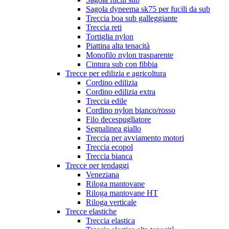
Sagola dyneema sk75 per fucili da sub
Treccia boa sub galleggiante
Treccia reti
Tortiglia nylon
Piattina alta tenacità
Monofilo nylon trasparente
Cintura sub con fibbia
Trecce per edilizia e agricoltura
Cordino edilizia
Cordino edilizia extra
Treccia edile
Cordino nylon bianco/rosso
Filo decespugliatore
Segnalinea giallo
Treccia per avviamento motori
Treccia ecopol
Treccia bianca
Trecce per tendaggi
Veneziana
Riloga mantovane
Riloga mantovane HT
Riloga verticale
Trecce elastiche
Treccia elastica