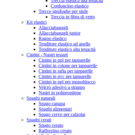
Treccia elastica alta tenacità
Cordoncino elastico
Trecce ignifughe per stufe
Treccia in fibra di vetro
Kit elastici
Allacciabagagli
Allacciabagagli junior
Ragno elastico
Tenditore elastico ad anello
Tenditore elastico alta tenacità
Cintini - Nastri tessuti
Cintini in ppl per tapparelle
Cintini in cotone per tapparelle
Cintini in rafia per tapparelle
Cintini in pvc per tapparelle
Cintini in ppl per monoblocco
Velcro adesivo a strappo
Nastri in polipropilene
Spaghi naturali
Spago canapa
Spaghi alimentari
Spago cervo per calzolai
Spaghi cerati
Spago cerato
Rafforzino cerato