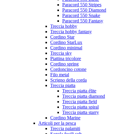
Paracord 550 Stripes
Paracord 550 Diamond
Paracord 550 Snake
Paracord 550 Fantasy
Treccia hobby
Treccia hobby fantasy
Cordino Star
Cordino StarLux
Cordino minimal
Treccia sky
Piattina tricolore
Cordino spring
Cordoncino cotone
Filo metal
Scrigno della corda
Treccia piatta
Treccia piatta élite
Treccia piatta diamond
Treccia piatta field
Treccia piatta spiral
Treccia piatta starry
Cordino Marine
Articoli per la pesca
Treccia palamiti
Sagola fucili sub