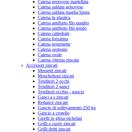
Catena genovese martellata
Catena saldata genovese
Catena saldata maglia lunga
Catena in plastica
Catena antifurto filo quadro
Catena antifurto filo tondo
Catena cattedrale
Catena forzatina
Catena gourmette
Catena orologio
Catena ovale
Catena vittoria zincata
Accessori zincati
Morsetti zincati
Moschettoni zincati
Tenditori 2 occhi
Tenditori 2 ganci
Tenditori occhio - gancio
Ganci a s zincati
Redance zincate
Gancio di sollevamento 250 kg
Gancio a cestello
Girelli in ghisa nichelati
Grilli a cuore zincati
Grilli dritti zincati