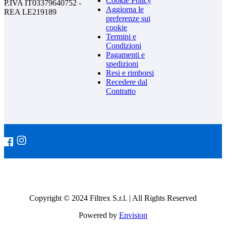
Cookie Policy
P.IVA IT03379640752 -
Aggiorna le
REA LE219189
preferenze sui
cookie
Termini e
Condizioni
Pagamenti e
spedizioni
Resi e rimborsi
Recedere dal
Contratto
Copyright © 2024 Filtrex S.r.l. | All Rights Reserved
Powered by
Envision