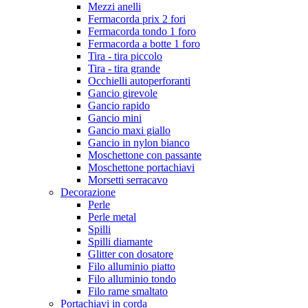
Mezzi anelli
Fermacorda prix 2 fori
Fermacorda tondo 1 foro
Fermacorda a botte 1 foro
Tira - tira piccolo
Tira - tira grande
Occhielli autoperforanti
Gancio girevole
Gancio rapido
Gancio mini
Gancio maxi giallo
Gancio in nylon bianco
Moschettone con passante
Moschettone portachiavi
Morsetti serracavo
Decorazione
Perle
Perle metal
Spilli
Spilli diamante
Glitter con dosatore
Filo alluminio piatto
Filo alluminio tondo
Filo rame smaltato
Portachiavi in corda