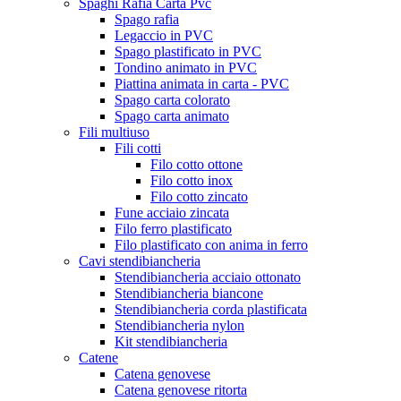
Spaghi Rafia Carta Pvc
Spago rafia
Legaccio in PVC
Spago plastificato in PVC
Tondino animato in PVC
Piattina animata in carta - PVC
Spago carta colorato
Spago carta animato
Fili multiuso
Fili cotti
Filo cotto ottone
Filo cotto inox
Filo cotto zincato
Fune acciaio zincata
Filo ferro plastificato
Filo plastificato con anima in ferro
Cavi stendibiancheria
Stendibiancheria acciaio ottonato
Stendibiancheria biancone
Stendibiancheria corda plastificata
Stendibiancheria nylon
Kit stendibiancheria
Catene
Catena genovese
Catena genovese ritorta