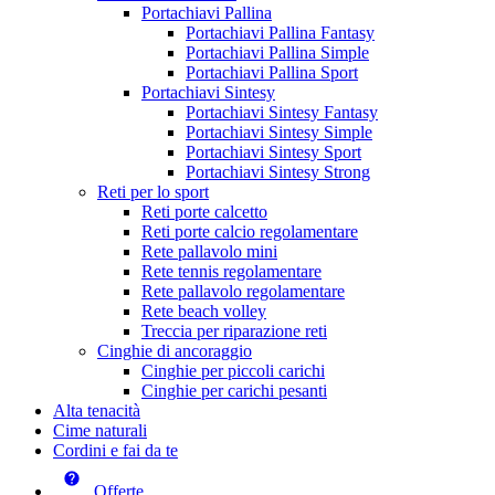
Portachiavi Pallina
Portachiavi Pallina Fantasy
Portachiavi Pallina Simple
Portachiavi Pallina Sport
Portachiavi Sintesy
Portachiavi Sintesy Fantasy
Portachiavi Sintesy Simple
Portachiavi Sintesy Sport
Portachiavi Sintesy Strong
Reti per lo sport
Reti porte calcetto
Reti porte calcio regolamentare
Rete pallavolo mini
Rete tennis regolamentare
Rete pallavolo regolamentare
Rete beach volley
Treccia per riparazione reti
Cinghie di ancoraggio
Cinghie per piccoli carichi
Cinghie per carichi pesanti
Alta tenacità
Cime naturali
Cordini e fai da te
Offerte