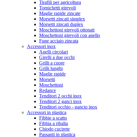
Tirafili per agricoltura
Tornichetti girevoli
Maglie rapide zincate
Morsetti zincati simplex
Morsetti zincati duplex
Moschettoni girevoli ottonati
Moschettoni girevoli con anello
Fune acciaio zincata
Accessori inox
Anelli circolari
Girelli a due occhi
Grilli a cuore
Grilli lunghi
Maglie rapide
Morsetti
Moschettoni
Redance
Tenditori 2 occhi inox
Tenditori 2 ganci inox
Tenditori occhio - gancio inox
Accessori in plastica
Fibbie a scatto
Fibbia a ribalta
Chiodo cucirete
Passanti in plastica