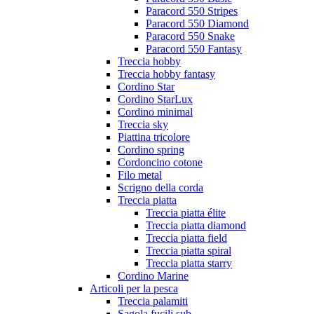
Paracord 550 Stripes
Paracord 550 Diamond
Paracord 550 Snake
Paracord 550 Fantasy
Treccia hobby
Treccia hobby fantasy
Cordino Star
Cordino StarLux
Cordino minimal
Treccia sky
Piattina tricolore
Cordino spring
Cordoncino cotone
Filo metal
Scrigno della corda
Treccia piatta
Treccia piatta élite
Treccia piatta diamond
Treccia piatta field
Treccia piatta spiral
Treccia piatta starry
Cordino Marine
Articoli per la pesca
Treccia palamiti
Sagola fucili sub