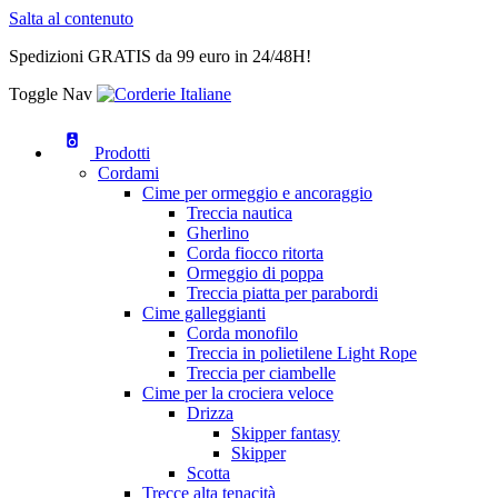
Salta al contenuto
Spedizioni GRATIS da 99 euro in 24/48H!
Toggle Nav
Prodotti
Cordami
Cime per ormeggio e ancoraggio
Treccia nautica
Gherlino
Corda fiocco ritorta
Ormeggio di poppa
Treccia piatta per parabordi
Cime galleggianti
Corda monofilo
Treccia in polietilene Light Rope
Treccia per ciambelle
Cime per la crociera veloce
Drizza
Skipper fantasy
Skipper
Scotta
Trecce alta tenacità