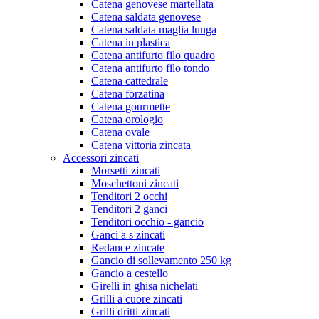
Catena genovese martellata
Catena saldata genovese
Catena saldata maglia lunga
Catena in plastica
Catena antifurto filo quadro
Catena antifurto filo tondo
Catena cattedrale
Catena forzatina
Catena gourmette
Catena orologio
Catena ovale
Catena vittoria zincata
Accessori zincati
Morsetti zincati
Moschettoni zincati
Tenditori 2 occhi
Tenditori 2 ganci
Tenditori occhio - gancio
Ganci a s zincati
Redance zincate
Gancio di sollevamento 250 kg
Gancio a cestello
Girelli in ghisa nichelati
Grilli a cuore zincati
Grilli dritti zincati