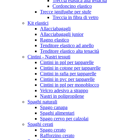
Treccia elastica alta tenacità
Cordoncino elastico
Trecce ignifughe per stufe
Treccia in fibra di vetro
Kit elastici
Allacciabagagli
Allacciabagagli junior
Ragno elastico
Tenditore elastico ad anello
Tenditore elastico alta tenacità
Cintini - Nastri tessuti
Cintini in ppl per tapparelle
Cintini in cotone per tapparelle
Cintini in rafia per tapparelle
Cintini in pvc per tapparelle
Cintini in ppl per monoblocco
Velcro adesivo a strappo
Nastri in polipropilene
Spaghi naturali
Spago canapa
Spaghi alimentari
Spago cervo per calzolai
Spaghi cerati
Spago cerato
Rafforzino cerato