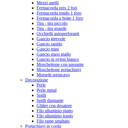
Mezzi anelli
Fermacorda prix 2 fori
Fermacorda tondo 1 foro
Fermacorda a botte 1 foro
Tira - tira piccolo
Tira - tira grande
Occhielli autoperforanti
Gancio girevole
Gancio rapido
Gancio mini
Gancio maxi giallo
Gancio in nylon bianco
Moschettone con passante
Moschettone portachiavi
Morsetti serracavo
Decorazione
Perle
Perle metal
Spilli
Spilli diamante
Glitter con dosatore
Filo alluminio piatto
Filo alluminio tondo
Filo rame smaltato
Portachiavi in corda