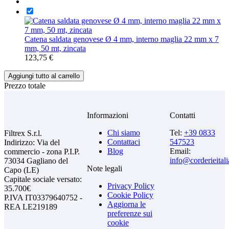
Catena saldata genovese Ø 4 mm, interno maglia 22 mm x 7
mm, 50 mt, zincata
123,75 €
Aggiungi tutto al carrello
Prezzo totale
Informazioni
Contatti
Chi siamo
Tel:
+39 0833
Filtrex S.r.l.
Contattaci
547523
Indirizzo: Via del
Blog
Email:
commercio - zona P.I.P.
info@corderieital
73034 Gagliano del
Note legali
Capo (LE)
Capitale sociale versato:
Privacy Policy
35.700€
Cookie Policy
P.IVA IT03379640752 -
Aggiorna le
REA LE219189
preferenze sui
cookie