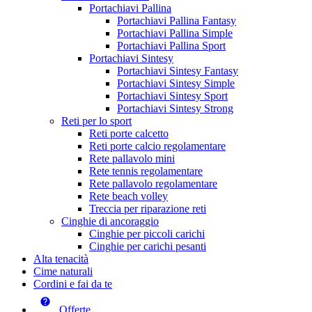
Portachiavi Pallina
Portachiavi Pallina Fantasy
Portachiavi Pallina Simple
Portachiavi Pallina Sport
Portachiavi Sintesy
Portachiavi Sintesy Fantasy
Portachiavi Sintesy Simple
Portachiavi Sintesy Sport
Portachiavi Sintesy Strong
Reti per lo sport
Reti porte calcetto
Reti porte calcio regolamentare
Rete pallavolo mini
Rete tennis regolamentare
Rete pallavolo regolamentare
Rete beach volley
Treccia per riparazione reti
Cinghie di ancoraggio
Cinghie per piccoli carichi
Cinghie per carichi pesanti
Alta tenacità
Cime naturali
Cordini e fai da te
Offerte