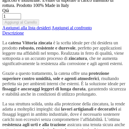
agricolo e industriale. Evitare di superare il carico massimo di
rottura. Prodotto 100% Made in Italy
Qtà
Aggiungi al Carrello
Aggiungi alla lista desideri
Aggiungi al confronto
Descrizione
La
catena Vittoria zincata
è la scelta ideale per chi desidera un
prodotto
robusto, resistente e durevole
, perfetto per applicazioni
leggere ma affidabili nel tempo. Realizzata in ferro di qualità, viene
sottoposta a un accurato processo di
zincatura
, che ne aumenta
significativamente la resistenza alla corrosione e agli agenti esterni.
Grazie a questo trattamento, la catena offre una
protezione
superiore contro umidità, sole e agenti atmosferici
, risultando
perfetta sia per ambienti interni che esterni. È la soluzione ideale per
fissaggi e ancoraggi leggeri di lunga durata
, garantendo sicurezza
e stabilità anche in condizioni di utilizzo prolungato.
La sua struttura solida, unita alla protezione della zincatura, la rende
adatta a molteplici impieghi: dai
lavori artigianali e decorativi
ai
fissaggi leggeri in ambito industriale, dove è necessario sostenere
carichi non eccessivi senza compromettere l’affidabilità. L’ottima
resistenza agli urti e alla trazione
assicura una tenuta sicura anche