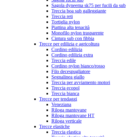
Sagola dyneema sk75 per fucili da sub
Treccia boa sub galleggiante
Treccia reti
Tortiglia nylon
Piattina alta tenacità
Monofilo nylon trasparente
Cintura sub con fibbia
Trecce per edilizia e agricoltura
Cordino edilizia
Cordino edilizia extra
Treccia edile
Cordino nylon bianco/rosso
Filo decespugliatore
Segnalinea giallo
Treccia per avviamento motori
Treccia ecopol
Treccia bianca
Trecce per tendaggi
Veneziana
Riloga mantovane
Riloga mantovane HT
Riloga verticale
Trecce elastiche
Treccia elastica