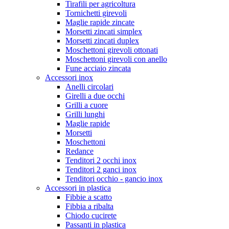
Tirafili per agricoltura
Tornichetti girevoli
Maglie rapide zincate
Morsetti zincati simplex
Morsetti zincati duplex
Moschettoni girevoli ottonati
Moschettoni girevoli con anello
Fune acciaio zincata
Accessori inox
Anelli circolari
Girelli a due occhi
Grilli a cuore
Grilli lunghi
Maglie rapide
Morsetti
Moschettoni
Redance
Tenditori 2 occhi inox
Tenditori 2 ganci inox
Tenditori occhio - gancio inox
Accessori in plastica
Fibbie a scatto
Fibbia a ribalta
Chiodo cucirete
Passanti in plastica