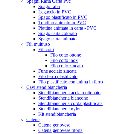
Spaghi Rafia Carta Pvc
Spago rafia
Legaccio in PVC
Spago plastificato in PVC
Tondino animato in PVC
Piattina animata in carta - PVC
Spago carta colorato
Spago carta animato
Fili multiuso
Fili cotti
Filo cotto ottone
Filo cotto inox
Filo cotto zincato
Fune acciaio zincata
Filo ferro plastificato
Filo plastificato con anima in ferro
Cavi stendibiancheria
Stendibiancheria acciaio ottonato
Stendibiancheria biancone
Stendibiancheria corda plastificata
Stendibiancheria nylon
Kit stendibiancheria
Catene
Catena genovese
Catena genovese ritorta