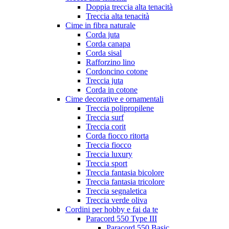
Doppia treccia alta tenacità
Treccia alta tenacità
Cime in fibra naturale
Corda juta
Corda canapa
Corda sisal
Rafforzino lino
Cordoncino cotone
Treccia juta
Corda in cotone
Cime decorative e ornamentali
Treccia polipropilene
Treccia surf
Treccia corit
Corda fiocco ritorta
Treccia fiocco
Treccia luxury
Treccia sport
Treccia fantasia bicolore
Treccia fantasia tricolore
Treccia segnaletica
Treccia verde oliva
Cordini per hobby e fai da te
Paracord 550 Type III
Paracord 550 Basic