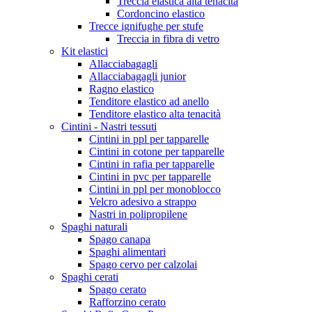
Treccia elastica alta tenacità
Cordoncino elastico
Trecce ignifughe per stufe
Treccia in fibra di vetro
Kit elastici
Allacciabagagli
Allacciabagagli junior
Ragno elastico
Tenditore elastico ad anello
Tenditore elastico alta tenacità
Cintini - Nastri tessuti
Cintini in ppl per tapparelle
Cintini in cotone per tapparelle
Cintini in rafia per tapparelle
Cintini in pvc per tapparelle
Cintini in ppl per monoblocco
Velcro adesivo a strappo
Nastri in polipropilene
Spaghi naturali
Spago canapa
Spaghi alimentari
Spago cervo per calzolai
Spaghi cerati
Spago cerato
Rafforzino cerato