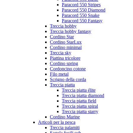
Paracord 550 Stripes
Paracord 550 Diamond
Paracord 550 Snake
Paracord 550 Fantasy
Treccia hobby
Treccia hobby fantasy
Cordino Star
Cordino StarLux
Cordino minimal
Treccia sky
Piattina tricolore
Cordino spring
Cordoncino cotone
Filo metal
Scrigno della corda
Treccia piatta
Treccia piatta élite
Treccia piatta diamond
Treccia piatta field
Treccia piatta spiral
Treccia piatta starry
Cordino Marine
Articoli per la pesca
Treccia palamiti
Sagola fucili sub