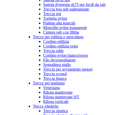
Sagola dyneema sk75 per fucili da sub
Treccia boa sub galleggiante
Treccia reti
Tortiglia nylon
Piattina alta tenacità
Monofilo nylon trasparente
Cintura sub con fibbia
Trecce per edilizia e agricoltura
Cordino edilizia
Cordino edilizia extra
Treccia edile
Cordino nylon bianco/rosso
Filo decespugliatore
Segnalinea giallo
Treccia per avviamento motori
Treccia ecopol
Treccia bianca
Trecce per tendaggi
Veneziana
Riloga mantovane
Riloga mantovane HT
Riloga verticale
Trecce elastiche
Treccia elastica