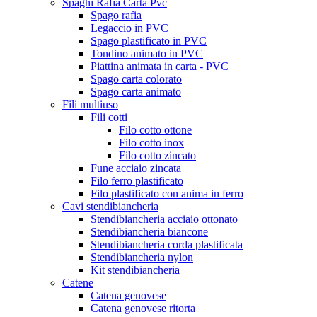
Spaghi Rafia Carta Pvc
Spago rafia
Legaccio in PVC
Spago plastificato in PVC
Tondino animato in PVC
Piattina animata in carta - PVC
Spago carta colorato
Spago carta animato
Fili multiuso
Fili cotti
Filo cotto ottone
Filo cotto inox
Filo cotto zincato
Fune acciaio zincata
Filo ferro plastificato
Filo plastificato con anima in ferro
Cavi stendibiancheria
Stendibiancheria acciaio ottonato
Stendibiancheria biancone
Stendibiancheria corda plastificata
Stendibiancheria nylon
Kit stendibiancheria
Catene
Catena genovese
Catena genovese ritorta