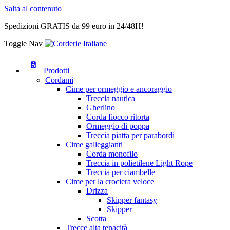
Salta al contenuto
Spedizioni GRATIS da 99 euro in 24/48H!
Toggle Nav
Prodotti
Cordami
Cime per ormeggio e ancoraggio
Treccia nautica
Gherlino
Corda fiocco ritorta
Ormeggio di poppa
Treccia piatta per parabordi
Cime galleggianti
Corda monofilo
Treccia in polietilene Light Rope
Treccia per ciambelle
Cime per la crociera veloce
Drizza
Skipper fantasy
Skipper
Scotta
Trecce alta tenacità