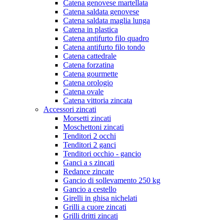
Catena genovese martellata
Catena saldata genovese
Catena saldata maglia lunga
Catena in plastica
Catena antifurto filo quadro
Catena antifurto filo tondo
Catena cattedrale
Catena forzatina
Catena gourmette
Catena orologio
Catena ovale
Catena vittoria zincata
Accessori zincati
Morsetti zincati
Moschettoni zincati
Tenditori 2 occhi
Tenditori 2 ganci
Tenditori occhio - gancio
Ganci a s zincati
Redance zincate
Gancio di sollevamento 250 kg
Gancio a cestello
Girelli in ghisa nichelati
Grilli a cuore zincati
Grilli dritti zincati