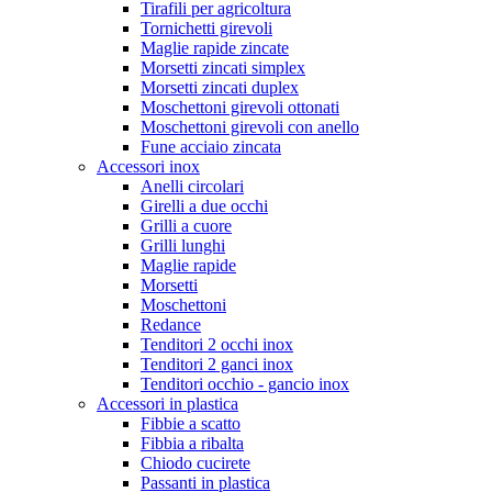
Tirafili per agricoltura
Tornichetti girevoli
Maglie rapide zincate
Morsetti zincati simplex
Morsetti zincati duplex
Moschettoni girevoli ottonati
Moschettoni girevoli con anello
Fune acciaio zincata
Accessori inox
Anelli circolari
Girelli a due occhi
Grilli a cuore
Grilli lunghi
Maglie rapide
Morsetti
Moschettoni
Redance
Tenditori 2 occhi inox
Tenditori 2 ganci inox
Tenditori occhio - gancio inox
Accessori in plastica
Fibbie a scatto
Fibbia a ribalta
Chiodo cucirete
Passanti in plastica