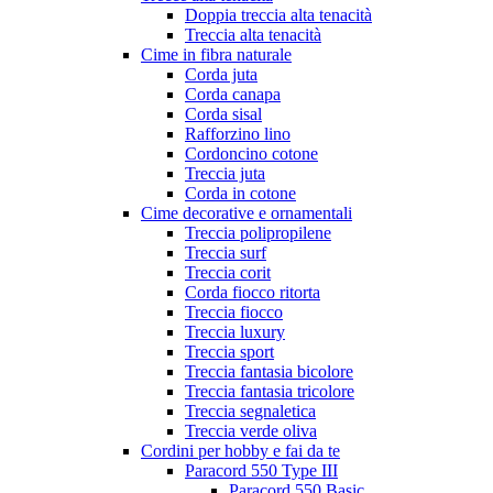
Doppia treccia alta tenacità
Treccia alta tenacità
Cime in fibra naturale
Corda juta
Corda canapa
Corda sisal
Rafforzino lino
Cordoncino cotone
Treccia juta
Corda in cotone
Cime decorative e ornamentali
Treccia polipropilene
Treccia surf
Treccia corit
Corda fiocco ritorta
Treccia fiocco
Treccia luxury
Treccia sport
Treccia fantasia bicolore
Treccia fantasia tricolore
Treccia segnaletica
Treccia verde oliva
Cordini per hobby e fai da te
Paracord 550 Type III
Paracord 550 Basic