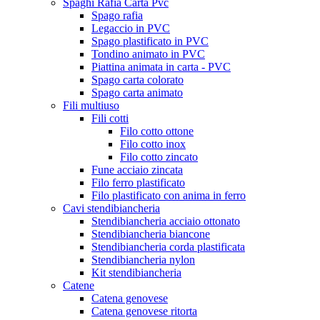
Spaghi Rafia Carta Pvc
Spago rafia
Legaccio in PVC
Spago plastificato in PVC
Tondino animato in PVC
Piattina animata in carta - PVC
Spago carta colorato
Spago carta animato
Fili multiuso
Fili cotti
Filo cotto ottone
Filo cotto inox
Filo cotto zincato
Fune acciaio zincata
Filo ferro plastificato
Filo plastificato con anima in ferro
Cavi stendibiancheria
Stendibiancheria acciaio ottonato
Stendibiancheria biancone
Stendibiancheria corda plastificata
Stendibiancheria nylon
Kit stendibiancheria
Catene
Catena genovese
Catena genovese ritorta