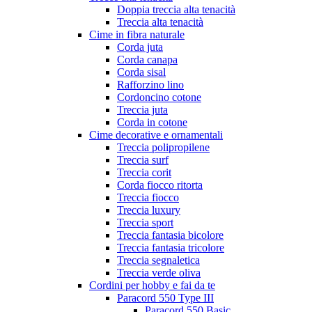
Doppia treccia alta tenacità
Treccia alta tenacità
Cime in fibra naturale
Corda juta
Corda canapa
Corda sisal
Rafforzino lino
Cordoncino cotone
Treccia juta
Corda in cotone
Cime decorative e ornamentali
Treccia polipropilene
Treccia surf
Treccia corit
Corda fiocco ritorta
Treccia fiocco
Treccia luxury
Treccia sport
Treccia fantasia bicolore
Treccia fantasia tricolore
Treccia segnaletica
Treccia verde oliva
Cordini per hobby e fai da te
Paracord 550 Type III
Paracord 550 Basic