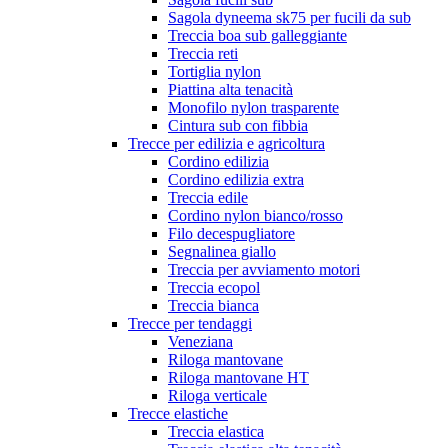
Sagola dyneema sk75 per fucili da sub
Treccia boa sub galleggiante
Treccia reti
Tortiglia nylon
Piattina alta tenacità
Monofilo nylon trasparente
Cintura sub con fibbia
Trecce per edilizia e agricoltura
Cordino edilizia
Cordino edilizia extra
Treccia edile
Cordino nylon bianco/rosso
Filo decespugliatore
Segnalinea giallo
Treccia per avviamento motori
Treccia ecopol
Treccia bianca
Trecce per tendaggi
Veneziana
Riloga mantovane
Riloga mantovane HT
Riloga verticale
Trecce elastiche
Treccia elastica