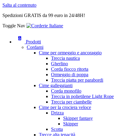
Salta al contenuto
Spedizioni GRATIS da 99 euro in 24/48H!
Toggle Nav
Prodotti
Cordami
Cime per ormeggio e ancoraggio
Treccia nautica
Gherlino
Corda fiocco ritorta
Ormeggio di poppa
Treccia piatta per parabordi
Cime galleggianti
Corda monofilo
Treccia in polietilene Light Rope
Treccia per ciambelle
Cime per la crociera veloce
Drizza
Skipper fantasy
Skipper
Scotta
Trecce alta tenacità