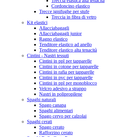
Treccia elastica alta tenacità
Cordoncino elastico
Trecce ignifughe per stufe
Treccia in fibra di vetro
Kit elastici
Allacciabagagli
Allacciabagagli junior
Ragno elastico
Tenditore elastico ad anello
Tenditore elastico alta tenacità
Cintini - Nastri tessuti
Cintini in ppl per tapparelle
Cintini in cotone per tapparelle
Cintini in rafia per tapparelle
Cintini in pvc per tapparelle
Cintini in ppl per monoblocco
Velcro adesivo a strappo
Nastri in polipropilene
Spaghi naturali
Spago canapa
Spaghi alimentari
Spago cervo per calzolai
Spaghi cerati
Spago cerato
Rafforzino cerato