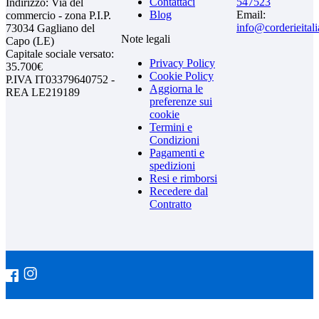
Contattaci
547523
Indirizzo: Via del
Blog
Email:
commercio - zona P.I.P.
info@corderieital
73034 Gagliano del
Note legali
Capo (LE)
Capitale sociale versato:
Privacy Policy
35.700€
Cookie Policy
P.IVA IT03379640752 -
Aggiorna le
REA LE219189
preferenze sui
cookie
Termini e
Condizioni
Pagamenti e
spedizioni
Resi e rimborsi
Recedere dal
Contratto