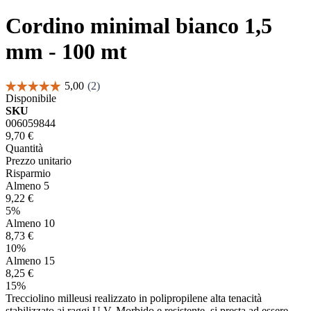
Cordino minimal bianco 1,5
mm - 100 mt
Disponibile
SKU
006059844
9,70 €
Quantità
Prezzo unitario
Risparmio
Almeno 5
9,22 €
5%
Almeno 10
8,73 €
10%
Almeno 15
8,25 €
15%
Trecciolino milleusi realizzato in polipropilene alta tenacità
stabilizzato ai raggi U.V. Morbido e resistente, si presta ad essere