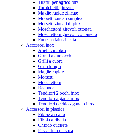
Tirafili per agricoltura
Tornichetti girevoli
Maglie rapide zincate
Morsetti zincati simplex
Morsetti zincati duplex
Moschettoni girevoli ottonati
Moschettoni girevoli con anello
Fune acciaio zincata
Accessori inox
Anelli circolari
Girelli a due occhi
Grilli a cuore
Grilli lunghi
Maglie rapide
Morsetti
Moschettoni
Redance
Tenditori 2 occhi inox
Tenditori 2 ganci inox
Tenditori occhio - gancio inox
Accessori in plastica
Fibbie a scatto
Fibbia a ribalta
Chiodo cucirete
Passanti in plastica