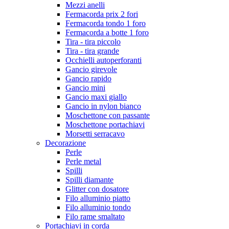
Mezzi anelli
Fermacorda prix 2 fori
Fermacorda tondo 1 foro
Fermacorda a botte 1 foro
Tira - tira piccolo
Tira - tira grande
Occhielli autoperforanti
Gancio girevole
Gancio rapido
Gancio mini
Gancio maxi giallo
Gancio in nylon bianco
Moschettone con passante
Moschettone portachiavi
Morsetti serracavo
Decorazione
Perle
Perle metal
Spilli
Spilli diamante
Glitter con dosatore
Filo alluminio piatto
Filo alluminio tondo
Filo rame smaltato
Portachiavi in corda