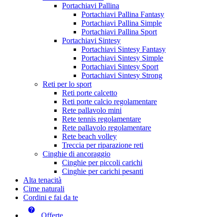
Portachiavi Pallina
Portachiavi Pallina Fantasy
Portachiavi Pallina Simple
Portachiavi Pallina Sport
Portachiavi Sintesy
Portachiavi Sintesy Fantasy
Portachiavi Sintesy Simple
Portachiavi Sintesy Sport
Portachiavi Sintesy Strong
Reti per lo sport
Reti porte calcetto
Reti porte calcio regolamentare
Rete pallavolo mini
Rete tennis regolamentare
Rete pallavolo regolamentare
Rete beach volley
Treccia per riparazione reti
Cinghie di ancoraggio
Cinghie per piccoli carichi
Cinghie per carichi pesanti
Alta tenacità
Cime naturali
Cordini e fai da te
Offerte