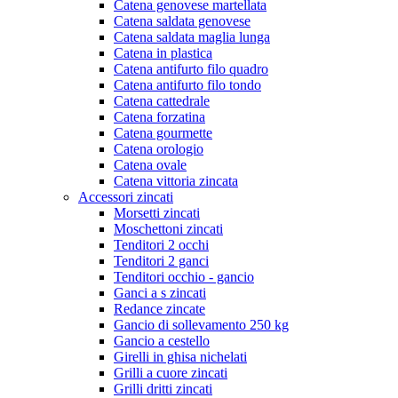
Catena genovese martellata
Catena saldata genovese
Catena saldata maglia lunga
Catena in plastica
Catena antifurto filo quadro
Catena antifurto filo tondo
Catena cattedrale
Catena forzatina
Catena gourmette
Catena orologio
Catena ovale
Catena vittoria zincata
Accessori zincati
Morsetti zincati
Moschettoni zincati
Tenditori 2 occhi
Tenditori 2 ganci
Tenditori occhio - gancio
Ganci a s zincati
Redance zincate
Gancio di sollevamento 250 kg
Gancio a cestello
Girelli in ghisa nichelati
Grilli a cuore zincati
Grilli dritti zincati