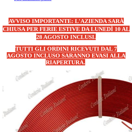
AVVISO IMPORTANTE: L'AZIENDA SARÀ
CHIUSA PER FERIE ESTIVE DA LUNEDÌ 10 AL
28 AGOSTO INCLUSI.
TUTTI GLI ORDINI RICEVUTI DAL 7
AGOSTO INCLUSO SARANNO EVASI ALLA
RIAPERTURA.
.