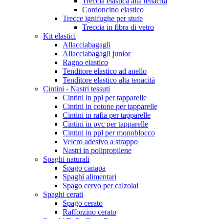
Treccia elastica alta tenacità
Cordoncino elastico
Trecce ignifughe per stufe
Treccia in fibra di vetro
Kit elastici
Allacciabagagli
Allacciabagagli junior
Ragno elastico
Tenditore elastico ad anello
Tenditore elastico alta tenacità
Cintini - Nastri tessuti
Cintini in ppl per tapparelle
Cintini in cotone per tapparelle
Cintini in rafia per tapparelle
Cintini in pvc per tapparelle
Cintini in ppl per monoblocco
Velcro adesivo a strappo
Nastri in polipropilene
Spaghi naturali
Spago canapa
Spaghi alimentari
Spago cervo per calzolai
Spaghi cerati
Spago cerato
Rafforzino cerato