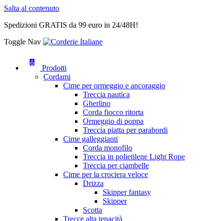
Salta al contenuto
Spedizioni GRATIS da 99 euro in 24/48H!
Toggle Nav
Prodotti
Cordami
Cime per ormeggio e ancoraggio
Treccia nautica
Gherlino
Corda fiocco ritorta
Ormeggio di poppa
Treccia piatta per parabordi
Cime galleggianti
Corda monofilo
Treccia in polietilene Light Rope
Treccia per ciambelle
Cime per la crociera veloce
Drizza
Skipper fantasy
Skipper
Scotta
Trecce alta tenacità