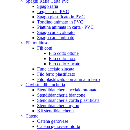
Spaghi Rafia Carta Pvc
Spago rafia
Legaccio in PVC
Spago plastificato in PVC
Tondino animato in PVC
Piattina animata in carta - PVC
Spago carta colorato
Spago carta animato
Fili multiuso
Fili cotti
Filo cotto ottone
Filo cotto inox
Filo cotto zincato
Fune acciaio zincata
Filo ferro plastificato
Filo plastificato con anima in ferro
Cavi stendibiancheria
Stendibiancheria acciaio ottonato
Stendibiancheria biancone
Stendibiancheria corda plastificata
Stendibiancheria nylon
Kit stendibiancheria
Catene
Catena genovese
Catena genovese ritorta