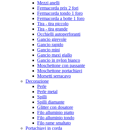
Mezzi anelli
Fermacorda prix 2 fori
Fermacorda tondo 1 foro
Fermacorda a botte 1 foro
Tira - tira piccolo
Tira - tira grande
Occhielli autoperforanti
Gancio girevole
Gancio rapido
Gancio mini
Gancio maxi giallo
Gancio in nylon bianco
Moschettone con passante
Moschettone portachiavi
Morsetti serracavo
Decorazione
Perle
Perle metal
Spilli
Spilli diamante
Glitter con dosatore
Filo alluminio piatto
Filo alluminio tondo
Filo rame smaltato
Portachiavi in corda