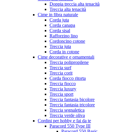
Doppia treccia alta tenacità
Treccia alta tenacità
Cime in fibra naturale
Corda juta
Corda canapa
Corda sisal
Rafforzino lino
Cordoncino cotone
Treccia juta
Corda in cotone
Cime decorative e ornamentali
Treccia polipropilene
Treccia surf
Treccia corit
Corda fiocco ritorta
Treccia fiocco
Treccia luxury
Treccia sport
Treccia fantasia bicolore
Treccia fantasia tricolore
Treccia segnaletica
Treccia verde oliva
Cordini per hobby e fai da te
Paracord 550 Type III
Paracord 550 Basic