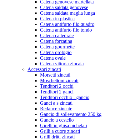
Catena genovese martellata
Catena saldata genovese
Catena saldata maglia lunga
Catena in plastica
Catena antifurto filo quadro
Catena antifurto filo tondo
Catena cattedrale
Catena forzatina
Catena gourmette
Catena orologio
Catena ovale
Catena vittoria zincata
Accessori zincati
Morsetti zincati
Moschettoni zincati
Tenditori 2 occhi
Tenditori 2 ganci
Tenditori occhio - gancio
Ganci a s zincati
Redance zincate
Gancio di sollevamento 250 kg
Gancio a cestello
Girelli in ghisa nichelati
Grilli a cuore zincati
Grilli dritti zincati