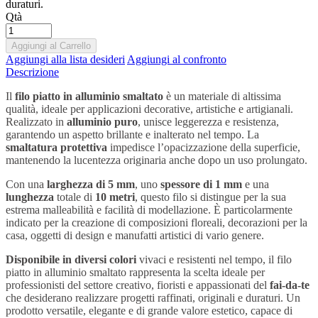
duraturi.
Qtà
Aggiungi al Carrello
Aggiungi alla lista desideri
Aggiungi al confronto
Descrizione
Il
filo piatto in alluminio smaltato
è un materiale di altissima
qualità, ideale per applicazioni decorative, artistiche e artigianali.
Realizzato in
alluminio puro
, unisce leggerezza e resistenza,
garantendo un aspetto brillante e inalterato nel tempo. La
smaltatura protettiva
impedisce l’opacizzazione della superficie,
mantenendo la lucentezza originaria anche dopo un uso prolungato.
Con una
larghezza di 5
mm
, uno
spessore di 1 mm
e una
lunghezza
totale di
10
metri
, questo filo si distingue per la sua
estrema malleabilità e facilità di modellazione. È particolarmente
indicato per la creazione di composizioni floreali, decorazioni per la
casa, oggetti di design e manufatti artistici di vario genere.
Disponibile in diversi colori
vivaci e resistenti nel tempo, il filo
piatto in alluminio smaltato rappresenta la scelta ideale per
professionisti del settore creativo, fioristi e appassionati del
fai-da-te
che desiderano realizzare progetti raffinati, originali e duraturi. Un
prodotto versatile, elegante e di grande valore estetico, capace di