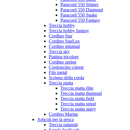
Paracord 550 Stripes
Paracord 550 Diamond
Paracord 550 Snake
Paracord 550 Fantasy
Treccia hobby
Treccia hobby fantasy
Cordino Star
Cordino StarLux
Cordino minimal
Treccia sky
Piattina tricolore
Cordino spring
Cordoncino cotone
Filo metal
Scrigno della corda
Treccia piatta
Treccia piatta élite
Treccia piatta diamond
Treccia piatta field
Treccia piatta spiral
Treccia piatta starry
Cordino Marine
Articoli per la pesca
Treccia palamiti
Sagola fucili sub