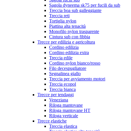
Sagola dyneema sk75 per fucili da sub
Treccia boa sub galleggiante
Treccia reti
Tortiglia nylon
Piattina alta tenacità
Monofilo nylon trasparente
Cintura sub con fibbia
Trecce per edilizia e agricoltura
Cordino edilizia
Cordino edilizia extra
Treccia edile
Cordino nylon bianco/rosso
Filo decespugliatore
Segnalinea giallo
Treccia per avviamento motori
Treccia ecopol
Treccia bianca
Trecce per tendaggi
Veneziana
Riloga mantovane
Riloga mantovane HT
Riloga verticale
Trecce elastiche
Treccia elastica