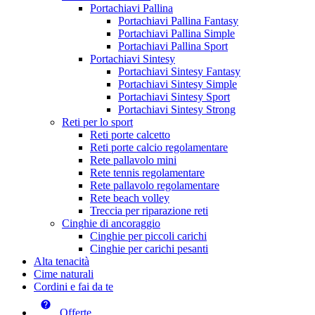
Portachiavi Pallina
Portachiavi Pallina Fantasy
Portachiavi Pallina Simple
Portachiavi Pallina Sport
Portachiavi Sintesy
Portachiavi Sintesy Fantasy
Portachiavi Sintesy Simple
Portachiavi Sintesy Sport
Portachiavi Sintesy Strong
Reti per lo sport
Reti porte calcetto
Reti porte calcio regolamentare
Rete pallavolo mini
Rete tennis regolamentare
Rete pallavolo regolamentare
Rete beach volley
Treccia per riparazione reti
Cinghie di ancoraggio
Cinghie per piccoli carichi
Cinghie per carichi pesanti
Alta tenacità
Cime naturali
Cordini e fai da te
Offerte