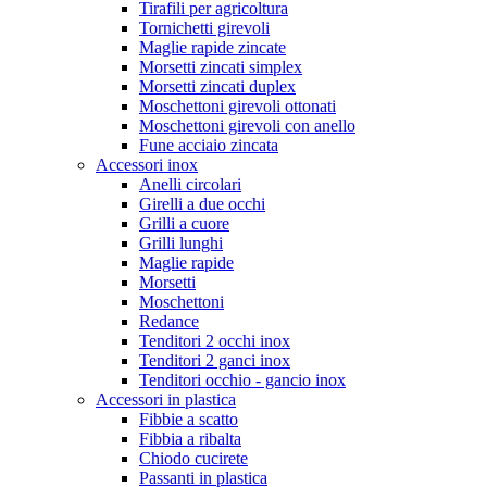
Tirafili per agricoltura
Tornichetti girevoli
Maglie rapide zincate
Morsetti zincati simplex
Morsetti zincati duplex
Moschettoni girevoli ottonati
Moschettoni girevoli con anello
Fune acciaio zincata
Accessori inox
Anelli circolari
Girelli a due occhi
Grilli a cuore
Grilli lunghi
Maglie rapide
Morsetti
Moschettoni
Redance
Tenditori 2 occhi inox
Tenditori 2 ganci inox
Tenditori occhio - gancio inox
Accessori in plastica
Fibbie a scatto
Fibbia a ribalta
Chiodo cucirete
Passanti in plastica