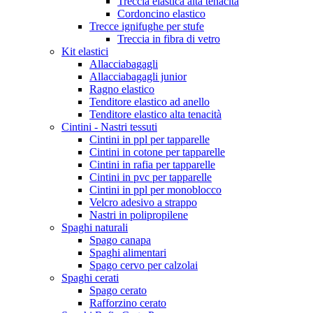
Treccia elastica alta tenacità
Cordoncino elastico
Trecce ignifughe per stufe
Treccia in fibra di vetro
Kit elastici
Allacciabagagli
Allacciabagagli junior
Ragno elastico
Tenditore elastico ad anello
Tenditore elastico alta tenacità
Cintini - Nastri tessuti
Cintini in ppl per tapparelle
Cintini in cotone per tapparelle
Cintini in rafia per tapparelle
Cintini in pvc per tapparelle
Cintini in ppl per monoblocco
Velcro adesivo a strappo
Nastri in polipropilene
Spaghi naturali
Spago canapa
Spaghi alimentari
Spago cervo per calzolai
Spaghi cerati
Spago cerato
Rafforzino cerato