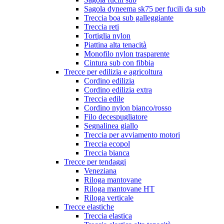
Sagola dyneema sk75 per fucili da sub
Treccia boa sub galleggiante
Treccia reti
Tortiglia nylon
Piattina alta tenacità
Monofilo nylon trasparente
Cintura sub con fibbia
Trecce per edilizia e agricoltura
Cordino edilizia
Cordino edilizia extra
Treccia edile
Cordino nylon bianco/rosso
Filo decespugliatore
Segnalinea giallo
Treccia per avviamento motori
Treccia ecopol
Treccia bianca
Trecce per tendaggi
Veneziana
Riloga mantovane
Riloga mantovane HT
Riloga verticale
Trecce elastiche
Treccia elastica