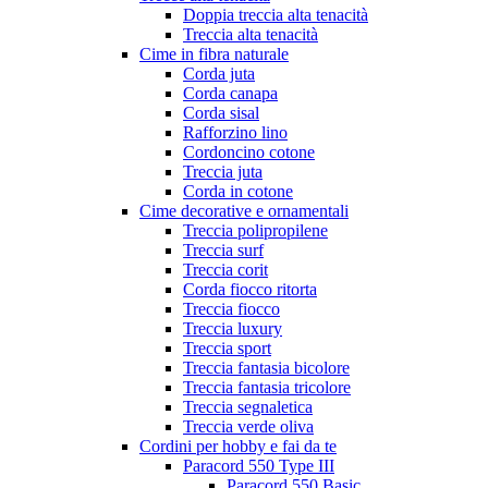
Doppia treccia alta tenacità
Treccia alta tenacità
Cime in fibra naturale
Corda juta
Corda canapa
Corda sisal
Rafforzino lino
Cordoncino cotone
Treccia juta
Corda in cotone
Cime decorative e ornamentali
Treccia polipropilene
Treccia surf
Treccia corit
Corda fiocco ritorta
Treccia fiocco
Treccia luxury
Treccia sport
Treccia fantasia bicolore
Treccia fantasia tricolore
Treccia segnaletica
Treccia verde oliva
Cordini per hobby e fai da te
Paracord 550 Type III
Paracord 550 Basic