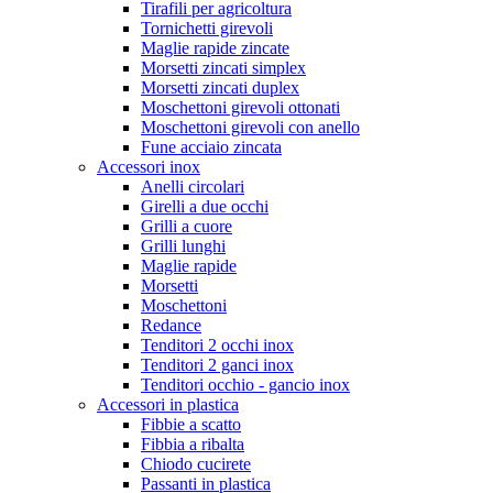
Tirafili per agricoltura
Tornichetti girevoli
Maglie rapide zincate
Morsetti zincati simplex
Morsetti zincati duplex
Moschettoni girevoli ottonati
Moschettoni girevoli con anello
Fune acciaio zincata
Accessori inox
Anelli circolari
Girelli a due occhi
Grilli a cuore
Grilli lunghi
Maglie rapide
Morsetti
Moschettoni
Redance
Tenditori 2 occhi inox
Tenditori 2 ganci inox
Tenditori occhio - gancio inox
Accessori in plastica
Fibbie a scatto
Fibbia a ribalta
Chiodo cucirete
Passanti in plastica