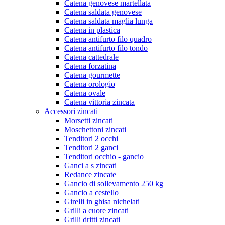
Catena genovese martellata
Catena saldata genovese
Catena saldata maglia lunga
Catena in plastica
Catena antifurto filo quadro
Catena antifurto filo tondo
Catena cattedrale
Catena forzatina
Catena gourmette
Catena orologio
Catena ovale
Catena vittoria zincata
Accessori zincati
Morsetti zincati
Moschettoni zincati
Tenditori 2 occhi
Tenditori 2 ganci
Tenditori occhio - gancio
Ganci a s zincati
Redance zincate
Gancio di sollevamento 250 kg
Gancio a cestello
Girelli in ghisa nichelati
Grilli a cuore zincati
Grilli dritti zincati