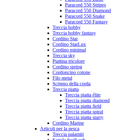
Paracord 550 Stripes
Paracord 550 Diamond
Paracord 550 Snake
Paracord 550 Fantasy
Treccia hobby
Treccia hobby fantasy
Cordino Star
Cordino StarLux
Cordino minimal
Treccia sky
Piattina tricolore
Cordino spring
Cordoncino cotone
Filo metal
Scrigno della corda
Treccia piatta
Treccia piatta élite
Treccia piatta diamond
Treccia piatta field
Treccia piatta spiral
Treccia piatta starry
Cordino Marine
Articoli per la pesca
Treccia palamiti
Sagola fucili sub