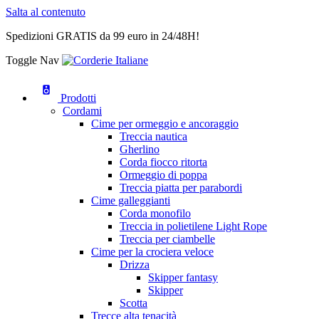
Salta al contenuto
Spedizioni GRATIS da 99 euro in 24/48H!
Toggle Nav
Prodotti
Cordami
Cime per ormeggio e ancoraggio
Treccia nautica
Gherlino
Corda fiocco ritorta
Ormeggio di poppa
Treccia piatta per parabordi
Cime galleggianti
Corda monofilo
Treccia in polietilene Light Rope
Treccia per ciambelle
Cime per la crociera veloce
Drizza
Skipper fantasy
Skipper
Scotta
Trecce alta tenacità