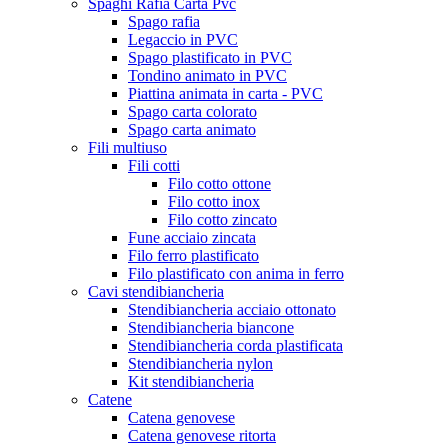
Spaghi Rafia Carta Pvc
Spago rafia
Legaccio in PVC
Spago plastificato in PVC
Tondino animato in PVC
Piattina animata in carta - PVC
Spago carta colorato
Spago carta animato
Fili multiuso
Fili cotti
Filo cotto ottone
Filo cotto inox
Filo cotto zincato
Fune acciaio zincata
Filo ferro plastificato
Filo plastificato con anima in ferro
Cavi stendibiancheria
Stendibiancheria acciaio ottonato
Stendibiancheria biancone
Stendibiancheria corda plastificata
Stendibiancheria nylon
Kit stendibiancheria
Catene
Catena genovese
Catena genovese ritorta