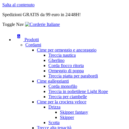
Salta al contenuto
Spedizioni GRATIS da 99 euro in 24/48H!
Toggle Nav
Prodotti
Cordami
Cime per ormeggio e ancoraggio
Treccia nautica
Gherlino
Corda fiocco ritorta
Ormeggio di poppa
Treccia piatta per parabordi
Cime galleggianti
Corda monofilo
Treccia in polietilene Light Rope
Treccia per ciambelle
Cime per la crociera veloce
Drizza
Skipper fantasy
Skipper
Scotta
Trecce alta tenacità