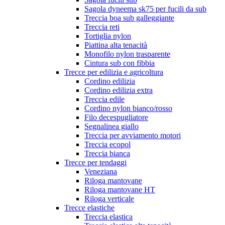
Sagola dyneema sk75 per fucili da sub
Treccia boa sub galleggiante
Treccia reti
Tortiglia nylon
Piattina alta tenacità
Monofilo nylon trasparente
Cintura sub con fibbia
Trecce per edilizia e agricoltura
Cordino edilizia
Cordino edilizia extra
Treccia edile
Cordino nylon bianco/rosso
Filo decespugliatore
Segnalinea giallo
Treccia per avviamento motori
Treccia ecopol
Treccia bianca
Trecce per tendaggi
Veneziana
Riloga mantovane
Riloga mantovane HT
Riloga verticale
Trecce elastiche
Treccia elastica