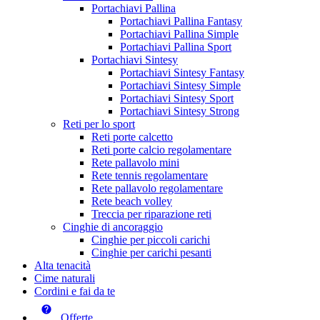
Portachiavi Pallina
Portachiavi Pallina Fantasy
Portachiavi Pallina Simple
Portachiavi Pallina Sport
Portachiavi Sintesy
Portachiavi Sintesy Fantasy
Portachiavi Sintesy Simple
Portachiavi Sintesy Sport
Portachiavi Sintesy Strong
Reti per lo sport
Reti porte calcetto
Reti porte calcio regolamentare
Rete pallavolo mini
Rete tennis regolamentare
Rete pallavolo regolamentare
Rete beach volley
Treccia per riparazione reti
Cinghie di ancoraggio
Cinghie per piccoli carichi
Cinghie per carichi pesanti
Alta tenacità
Cime naturali
Cordini e fai da te
Offerte