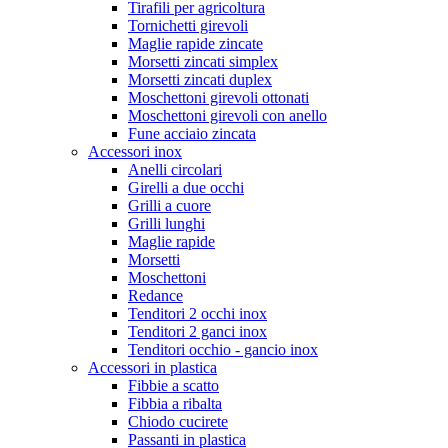
Tirafili per agricoltura
Tornichetti girevoli
Maglie rapide zincate
Morsetti zincati simplex
Morsetti zincati duplex
Moschettoni girevoli ottonati
Moschettoni girevoli con anello
Fune acciaio zincata
Accessori inox
Anelli circolari
Girelli a due occhi
Grilli a cuore
Grilli lunghi
Maglie rapide
Morsetti
Moschettoni
Redance
Tenditori 2 occhi inox
Tenditori 2 ganci inox
Tenditori occhio - gancio inox
Accessori in plastica
Fibbie a scatto
Fibbia a ribalta
Chiodo cucirete
Passanti in plastica