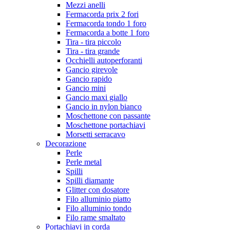
Mezzi anelli
Fermacorda prix 2 fori
Fermacorda tondo 1 foro
Fermacorda a botte 1 foro
Tira - tira piccolo
Tira - tira grande
Occhielli autoperforanti
Gancio girevole
Gancio rapido
Gancio mini
Gancio maxi giallo
Gancio in nylon bianco
Moschettone con passante
Moschettone portachiavi
Morsetti serracavo
Decorazione
Perle
Perle metal
Spilli
Spilli diamante
Glitter con dosatore
Filo alluminio piatto
Filo alluminio tondo
Filo rame smaltato
Portachiavi in corda