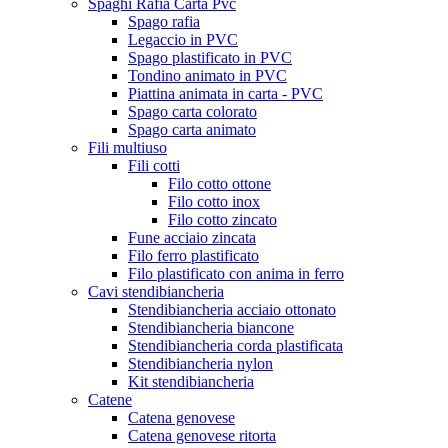
Spaghi Rafia Carta Pvc
Spago rafia
Legaccio in PVC
Spago plastificato in PVC
Tondino animato in PVC
Piattina animata in carta - PVC
Spago carta colorato
Spago carta animato
Fili multiuso
Fili cotti
Filo cotto ottone
Filo cotto inox
Filo cotto zincato
Fune acciaio zincata
Filo ferro plastificato
Filo plastificato con anima in ferro
Cavi stendibiancheria
Stendibiancheria acciaio ottonato
Stendibiancheria biancone
Stendibiancheria corda plastificata
Stendibiancheria nylon
Kit stendibiancheria
Catene
Catena genovese
Catena genovese ritorta