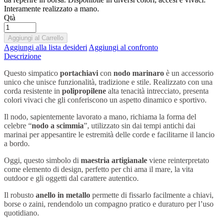
Interamente realizzato a mano.
Qtà
Aggiungi al Carrello
Aggiungi alla lista desideri
Aggiungi al confronto
Descrizione
Questo simpatico
portachiavi
con
nodo marinaro
è un accessorio
unico che unisce funzionalità, tradizione e stile. Realizzato con una
corda resistente in
polipropilene
alta tenacità intrecciato, presenta
colori vivaci che gli conferiscono un aspetto dinamico e sportivo.
Il nodo, sapientemente lavorato a mano, richiama la forma del
celebre “
nodo a scimmia
”, utilizzato sin dai tempi antichi dai
marinai per appesantire le estremità delle corde e facilitarne il lancio
a bordo.
Oggi, questo simbolo di
maestria artigianale
viene reinterpretato
come elemento di design, perfetto per chi ama il mare, la vita
outdoor e gli oggetti dal carattere autentico.
Il robusto
anello in metallo
permette di fissarlo facilmente a chiavi,
borse o zaini, rendendolo un compagno pratico e duraturo per l’uso
quotidiano.