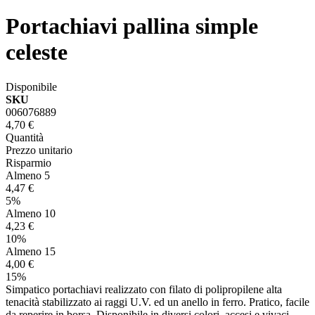
Portachiavi pallina simple
celeste
Disponibile
SKU
006076889
4,70 €
Quantità
Prezzo unitario
Risparmio
Almeno 5
4,47 €
5%
Almeno 10
4,23 €
10%
Almeno 15
4,00 €
15%
Simpatico portachiavi realizzato con filato di polipropilene alta
tenacità stabilizzato ai raggi U.V. ed un anello in ferro. Pratico, facile
da reperire in borsa. Disponibile in diversi colori, accesi e vivaci.