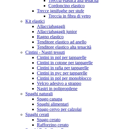
Treccia elastica alta tenacità
Cordoncino elastico
Trecce ignifughe per stufe
Treccia in fibra di vetro
Kit elastici
Allacciabagagli
Allacciabagagli junior
Ragno elastico
Tenditore elastico ad anello
Tenditore elastico alta tenacità
Cintini - Nastri tessuti
Cintini in ppl per tapparelle
Cintini in cotone per tapparelle
Cintini in rafia per tapparelle
Cintini in pvc per tapparelle
Cintini in ppl per monoblocco
Velcro adesivo a strappo
Nastri in polipropilene
Spaghi naturali
Spago canapa
Spaghi alimentari
Spago cervo per calzolai
Spaghi cerati
Spago cerato
Rafforzino cerato