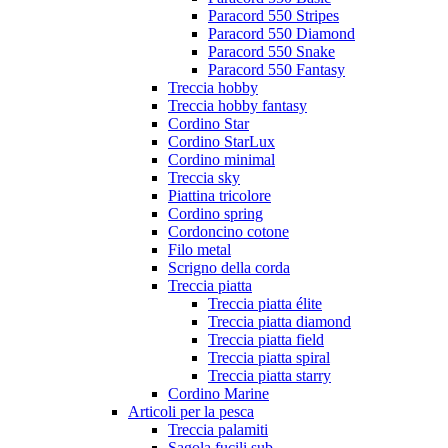
Paracord 550 Stripes
Paracord 550 Diamond
Paracord 550 Snake
Paracord 550 Fantasy
Treccia hobby
Treccia hobby fantasy
Cordino Star
Cordino StarLux
Cordino minimal
Treccia sky
Piattina tricolore
Cordino spring
Cordoncino cotone
Filo metal
Scrigno della corda
Treccia piatta
Treccia piatta élite
Treccia piatta diamond
Treccia piatta field
Treccia piatta spiral
Treccia piatta starry
Cordino Marine
Articoli per la pesca
Treccia palamiti
Sagola fucili sub