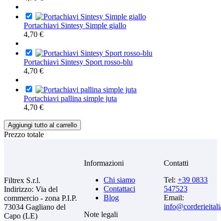
Portachiavi Sintesy Simple giallo
4,70 €
Portachiavi Sintesy Sport rosso-blu
4,70 €
Portachiavi pallina simple juta
4,70 €
Aggiungi tutto al carrello
Prezzo totale
Informazioni
Contatti
Chi siamo
Tel:
+39 0833
Filtrex S.r.l.
Contattaci
547523
Indirizzo: Via del
Blog
Email:
commercio - zona P.I.P.
info@corderieital
73034 Gagliano del
Note legali
Capo (LE)