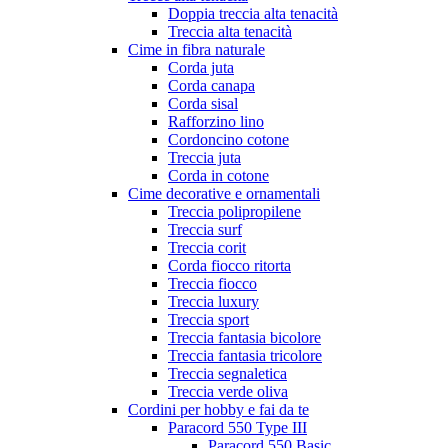
Doppia treccia alta tenacità
Treccia alta tenacità
Cime in fibra naturale
Corda juta
Corda canapa
Corda sisal
Rafforzino lino
Cordoncino cotone
Treccia juta
Corda in cotone
Cime decorative e ornamentali
Treccia polipropilene
Treccia surf
Treccia corit
Corda fiocco ritorta
Treccia fiocco
Treccia luxury
Treccia sport
Treccia fantasia bicolore
Treccia fantasia tricolore
Treccia segnaletica
Treccia verde oliva
Cordini per hobby e fai da te
Paracord 550 Type III
Paracord 550 Basic