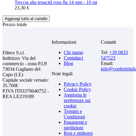
Treccia alta tenacità rosa flu 14 mm - 10 mt
23,30 €
Aggiungi tutto al carrello
Prezzo totale
Informazioni
Contatti
Chi siamo
Tel:
+39 0833
Filtrex S.r.l.
Contattaci
547523
Indirizzo: Via del
Blog
Email:
commercio - zona P.I.P.
info@corderieital
73034 Gagliano del
Note legali
Capo (LE)
Capitale sociale versato:
Privacy Policy
35.700€
Cookie Policy
P.IVA IT03379640752 -
Aggiorna le
REA LE219189
preferenze sui
cookie
Termini e
Condizioni
Pagamenti e
spedizioni
Resi e rimborsi