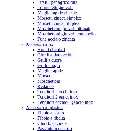
Tirafili per agricoltura
Tornichetti girevoli
Maglie rapide zincate
Morsetti zincati simplex
Morsetti zincati duplex
Moschettoni girevoli ottonati
Moschettoni girevoli con anello
Fune acciaio zincata
Accessori inox
Anelli circolari
Girelli a due occhi
Grilli a cuore
Grilli lunghi
Maglie rapide
Morsetti
Moschettoni
Redance
Tenditori 2 occhi inox
Tenditori 2 ganci inox
Tenditori occhio - gancio inox
Accessori in plastica
Fibbie a scatto
Fibbia a ribalta
Chiodo cucirete
Passanti in plastica