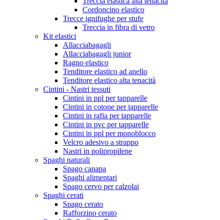
Treccia elastica alta tenacità
Cordoncino elastico
Trecce ignifughe per stufe
Treccia in fibra di vetro
Kit elastici
Allacciabagagli
Allacciabagagli junior
Ragno elastico
Tenditore elastico ad anello
Tenditore elastico alta tenacità
Cintini - Nastri tessuti
Cintini in ppl per tapparelle
Cintini in cotone per tapparelle
Cintini in rafia per tapparelle
Cintini in pvc per tapparelle
Cintini in ppl per monoblocco
Velcro adesivo a strappo
Nastri in polipropilene
Spaghi naturali
Spago canapa
Spaghi alimentari
Spago cervo per calzolai
Spaghi cerati
Spago cerato
Rafforzino cerato