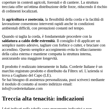
coperture in contesti agricoli, forestali e di cantiere. La struttura
trecciata offre un'ottima distribuzione delle forze, riducendo il rischio
di cedimenti localizzati.
In
agricoltura e zootecnia
, la flessibilità della corda e la facilità di
lavorazione consentono interventi rapidi anche in condizioni
ambientali difficili, con prestazioni costanti nel tempo.
Quando si taglia la corda, è fondamentale procedere con la
saldatura a caldo delle estremità
. Il consiglio è di applicare un
semplice nastro adesivo, tagliare con forbice o cutter, e bruciare con
accendino. Questo semplice accorgimento evita lo sfilacciamento
della calza esterna e mantiene compatta la struttura interna,
assicurando una maggiore longevità.
Il prodotto è realizzato interamente in Italia. Corderie Italiane è un
marchio registrato prodotto e distribuito da Filtrex srl. L'azienda si
trova a Gagliano del Capo (LE).
Se hai bisogno di assistenza personalizzata, puoi scriverci mediante
il modulo di contatto al nostro indirizzo email:
info@corderieitaliane.com
Treccia alta tenacità: indicazioni
I dati indicati nella tabella sono meramente indicativi e non