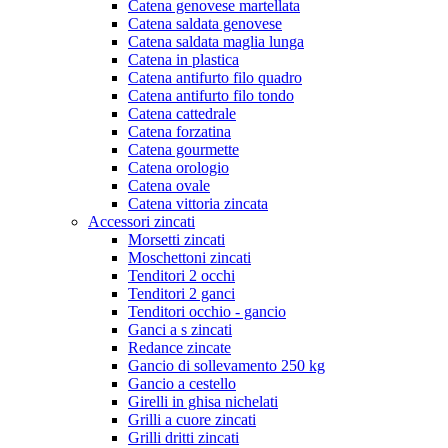
Catena genovese martellata
Catena saldata genovese
Catena saldata maglia lunga
Catena in plastica
Catena antifurto filo quadro
Catena antifurto filo tondo
Catena cattedrale
Catena forzatina
Catena gourmette
Catena orologio
Catena ovale
Catena vittoria zincata
Accessori zincati
Morsetti zincati
Moschettoni zincati
Tenditori 2 occhi
Tenditori 2 ganci
Tenditori occhio - gancio
Ganci a s zincati
Redance zincate
Gancio di sollevamento 250 kg
Gancio a cestello
Girelli in ghisa nichelati
Grilli a cuore zincati
Grilli dritti zincati