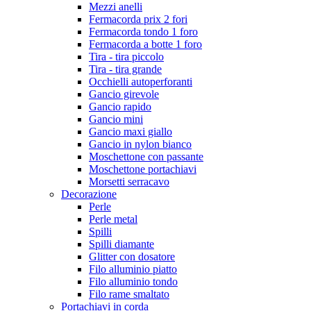
Mezzi anelli
Fermacorda prix 2 fori
Fermacorda tondo 1 foro
Fermacorda a botte 1 foro
Tira - tira piccolo
Tira - tira grande
Occhielli autoperforanti
Gancio girevole
Gancio rapido
Gancio mini
Gancio maxi giallo
Gancio in nylon bianco
Moschettone con passante
Moschettone portachiavi
Morsetti serracavo
Decorazione
Perle
Perle metal
Spilli
Spilli diamante
Glitter con dosatore
Filo alluminio piatto
Filo alluminio tondo
Filo rame smaltato
Portachiavi in corda