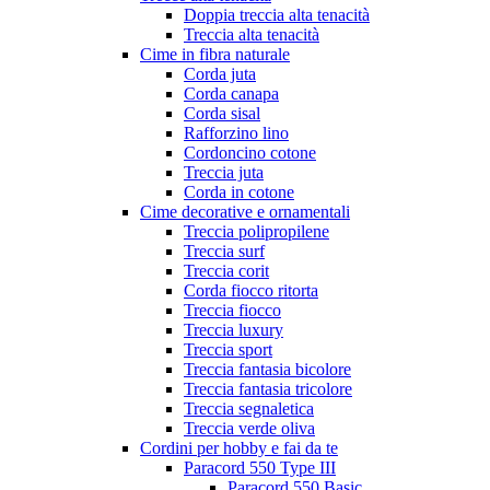
Doppia treccia alta tenacità
Treccia alta tenacità
Cime in fibra naturale
Corda juta
Corda canapa
Corda sisal
Rafforzino lino
Cordoncino cotone
Treccia juta
Corda in cotone
Cime decorative e ornamentali
Treccia polipropilene
Treccia surf
Treccia corit
Corda fiocco ritorta
Treccia fiocco
Treccia luxury
Treccia sport
Treccia fantasia bicolore
Treccia fantasia tricolore
Treccia segnaletica
Treccia verde oliva
Cordini per hobby e fai da te
Paracord 550 Type III
Paracord 550 Basic