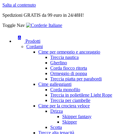
Salta al contenuto
Spedizioni GRATIS da 99 euro in 24/48H!
Toggle Nav
Prodotti
Cordami
Cime per ormeggio e ancoraggio
Treccia nautica
Gherlino
Corda fiocco ritorta
Ormeggio di poppa
Treccia piatta per parabordi
Cime galleggianti
Corda monofilo
Treccia in polietilene Light Rope
Treccia per ciambelle
Cime per la crociera veloce
Drizza
Skipper fantasy
Skipper
Scotta
Trecce alta tenacità