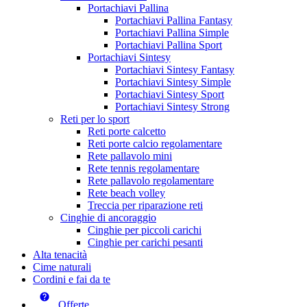
Portachiavi Pallina
Portachiavi Pallina Fantasy
Portachiavi Pallina Simple
Portachiavi Pallina Sport
Portachiavi Sintesy
Portachiavi Sintesy Fantasy
Portachiavi Sintesy Simple
Portachiavi Sintesy Sport
Portachiavi Sintesy Strong
Reti per lo sport
Reti porte calcetto
Reti porte calcio regolamentare
Rete pallavolo mini
Rete tennis regolamentare
Rete pallavolo regolamentare
Rete beach volley
Treccia per riparazione reti
Cinghie di ancoraggio
Cinghie per piccoli carichi
Cinghie per carichi pesanti
Alta tenacità
Cime naturali
Cordini e fai da te
Offerte