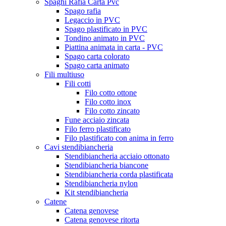
Spaghi Rafia Carta Pvc
Spago rafia
Legaccio in PVC
Spago plastificato in PVC
Tondino animato in PVC
Piattina animata in carta - PVC
Spago carta colorato
Spago carta animato
Fili multiuso
Fili cotti
Filo cotto ottone
Filo cotto inox
Filo cotto zincato
Fune acciaio zincata
Filo ferro plastificato
Filo plastificato con anima in ferro
Cavi stendibiancheria
Stendibiancheria acciaio ottonato
Stendibiancheria biancone
Stendibiancheria corda plastificata
Stendibiancheria nylon
Kit stendibiancheria
Catene
Catena genovese
Catena genovese ritorta