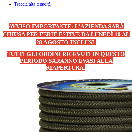
Treccia alta tenacità
AVVISO IMPORTANTE: L'AZIENDA SARÀ
CHIUSA PER FERIE ESTIVE DA LUNEDÌ 10 AL
28 AGOSTO INCLUSI.
TUTTI GLI ORDINI RICEVUTI IN QUESTO
PERIODO SARANNO EVASI ALLA
RIAPERTURA.
.