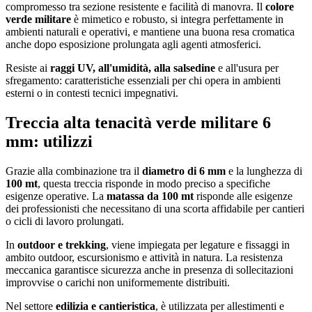
compromesso tra sezione resistente e facilità di manovra. Il
colore
verde militare
è mimetico e robusto, si integra perfettamente in
ambienti naturali e operativi, e mantiene una buona resa cromatica
anche dopo esposizione prolungata agli agenti atmosferici.
Resiste ai
raggi UV, all'umidità, alla salsedine
e all'usura per
sfregamento: caratteristiche essenziali per chi opera in ambienti
esterni o in contesti tecnici impegnativi.
Treccia alta tenacità verde militare 6
mm: utilizzi
Grazie alla combinazione tra il
diametro di 6 mm
e la lunghezza di
100 mt
, questa treccia risponde in modo preciso a specifiche
esigenze operative. La
matassa da 100 mt
risponde alle esigenze
dei professionisti che necessitano di una scorta affidabile per cantieri
o cicli di lavoro prolungati.
In
outdoor e trekking
, viene impiegata per legature e fissaggi in
ambito outdoor, escursionismo e attività in natura. La resistenza
meccanica garantisce sicurezza anche in presenza di sollecitazioni
improvvise o carichi non uniformemente distribuiti.
Nel settore
edilizia e cantieristica
, è utilizzata per allestimenti e