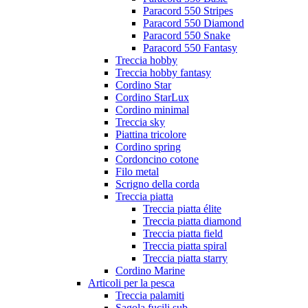
Paracord 550 Stripes
Paracord 550 Diamond
Paracord 550 Snake
Paracord 550 Fantasy
Treccia hobby
Treccia hobby fantasy
Cordino Star
Cordino StarLux
Cordino minimal
Treccia sky
Piattina tricolore
Cordino spring
Cordoncino cotone
Filo metal
Scrigno della corda
Treccia piatta
Treccia piatta élite
Treccia piatta diamond
Treccia piatta field
Treccia piatta spiral
Treccia piatta starry
Cordino Marine
Articoli per la pesca
Treccia palamiti
Sagola fucili sub