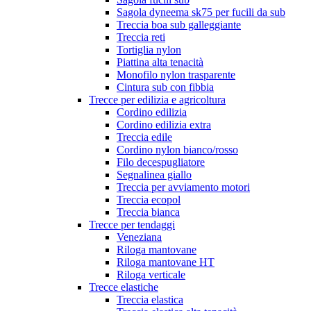
Sagola dyneema sk75 per fucili da sub
Treccia boa sub galleggiante
Treccia reti
Tortiglia nylon
Piattina alta tenacità
Monofilo nylon trasparente
Cintura sub con fibbia
Trecce per edilizia e agricoltura
Cordino edilizia
Cordino edilizia extra
Treccia edile
Cordino nylon bianco/rosso
Filo decespugliatore
Segnalinea giallo
Treccia per avviamento motori
Treccia ecopol
Treccia bianca
Trecce per tendaggi
Veneziana
Riloga mantovane
Riloga mantovane HT
Riloga verticale
Trecce elastiche
Treccia elastica