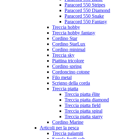
Paracord 550 Stripes
Paracord 550 Diamond
Paracord 550 Snake
Paracord 550 Fantasy
Treccia hobby
Treccia hobby fantasy
Cordino Star
Cordino StarLux
Cordino minimal
Treccia sky
Piattina tricolore
Cordino spring
Cordoncino cotone
Filo metal
Scrigno della corda
Treccia piatta
Treccia piatta élite
Treccia piatta diamond
Treccia piatta field
Treccia piatta spiral
Treccia piatta starry
Cordino Marine
Articoli per la pesca
Treccia palamiti
Sagola fucili sub