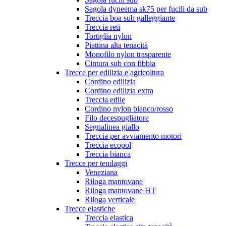
Sagola dyneema sk75 per fucili da sub
Treccia boa sub galleggiante
Treccia reti
Tortiglia nylon
Piattina alta tenacità
Monofilo nylon trasparente
Cintura sub con fibbia
Trecce per edilizia e agricoltura
Cordino edilizia
Cordino edilizia extra
Treccia edile
Cordino nylon bianco/rosso
Filo decespugliatore
Segnalinea giallo
Treccia per avviamento motori
Treccia ecopol
Treccia bianca
Trecce per tendaggi
Veneziana
Riloga mantovane
Riloga mantovane HT
Riloga verticale
Trecce elastiche
Treccia elastica