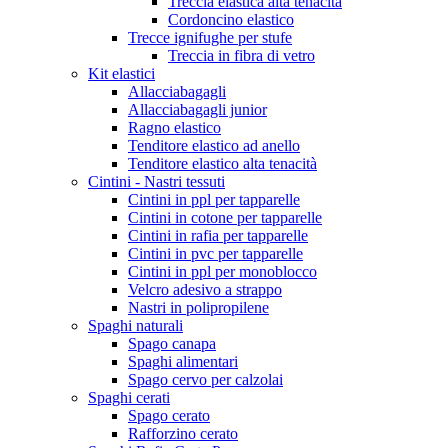
Treccia elastica alta tenacità
Cordoncino elastico
Trecce ignifughe per stufe
Treccia in fibra di vetro
Kit elastici
Allacciabagagli
Allacciabagagli junior
Ragno elastico
Tenditore elastico ad anello
Tenditore elastico alta tenacità
Cintini - Nastri tessuti
Cintini in ppl per tapparelle
Cintini in cotone per tapparelle
Cintini in rafia per tapparelle
Cintini in pvc per tapparelle
Cintini in ppl per monoblocco
Velcro adesivo a strappo
Nastri in polipropilene
Spaghi naturali
Spago canapa
Spaghi alimentari
Spago cervo per calzolai
Spaghi cerati
Spago cerato
Rafforzino cerato