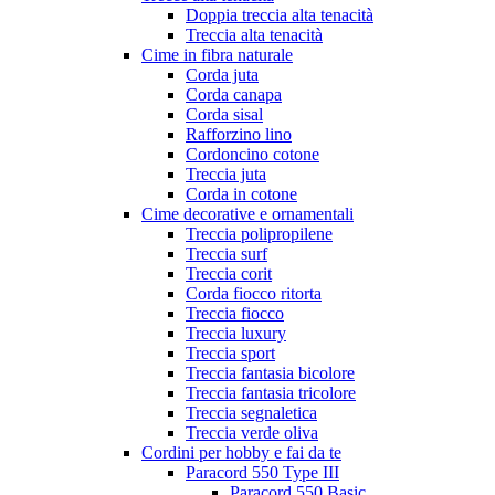
Doppia treccia alta tenacità
Treccia alta tenacità
Cime in fibra naturale
Corda juta
Corda canapa
Corda sisal
Rafforzino lino
Cordoncino cotone
Treccia juta
Corda in cotone
Cime decorative e ornamentali
Treccia polipropilene
Treccia surf
Treccia corit
Corda fiocco ritorta
Treccia fiocco
Treccia luxury
Treccia sport
Treccia fantasia bicolore
Treccia fantasia tricolore
Treccia segnaletica
Treccia verde oliva
Cordini per hobby e fai da te
Paracord 550 Type III
Paracord 550 Basic