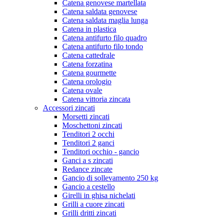
Catena genovese martellata
Catena saldata genovese
Catena saldata maglia lunga
Catena in plastica
Catena antifurto filo quadro
Catena antifurto filo tondo
Catena cattedrale
Catena forzatina
Catena gourmette
Catena orologio
Catena ovale
Catena vittoria zincata
Accessori zincati
Morsetti zincati
Moschettoni zincati
Tenditori 2 occhi
Tenditori 2 ganci
Tenditori occhio - gancio
Ganci a s zincati
Redance zincate
Gancio di sollevamento 250 kg
Gancio a cestello
Girelli in ghisa nichelati
Grilli a cuore zincati
Grilli dritti zincati