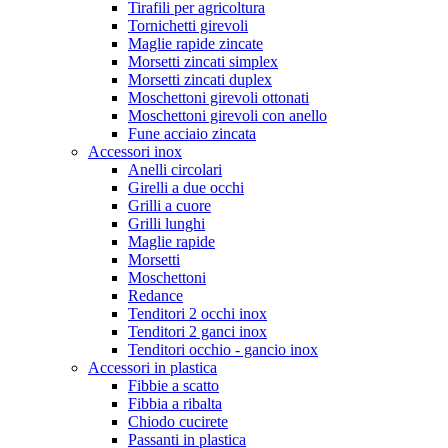
Tirafili per agricoltura
Tornichetti girevoli
Maglie rapide zincate
Morsetti zincati simplex
Morsetti zincati duplex
Moschettoni girevoli ottonati
Moschettoni girevoli con anello
Fune acciaio zincata
Accessori inox
Anelli circolari
Girelli a due occhi
Grilli a cuore
Grilli lunghi
Maglie rapide
Morsetti
Moschettoni
Redance
Tenditori 2 occhi inox
Tenditori 2 ganci inox
Tenditori occhio - gancio inox
Accessori in plastica
Fibbie a scatto
Fibbia a ribalta
Chiodo cucirete
Passanti in plastica