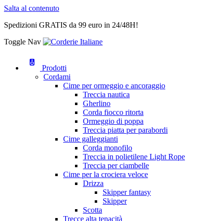
Salta al contenuto
Spedizioni GRATIS da 99 euro in 24/48H!
Toggle Nav
Prodotti
Cordami
Cime per ormeggio e ancoraggio
Treccia nautica
Gherlino
Corda fiocco ritorta
Ormeggio di poppa
Treccia piatta per parabordi
Cime galleggianti
Corda monofilo
Treccia in polietilene Light Rope
Treccia per ciambelle
Cime per la crociera veloce
Drizza
Skipper fantasy
Skipper
Scotta
Trecce alta tenacità