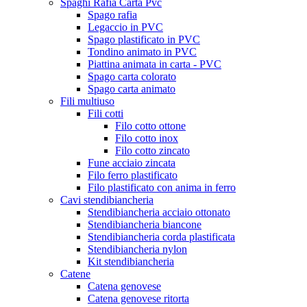
Spaghi Rafia Carta Pvc
Spago rafia
Legaccio in PVC
Spago plastificato in PVC
Tondino animato in PVC
Piattina animata in carta - PVC
Spago carta colorato
Spago carta animato
Fili multiuso
Fili cotti
Filo cotto ottone
Filo cotto inox
Filo cotto zincato
Fune acciaio zincata
Filo ferro plastificato
Filo plastificato con anima in ferro
Cavi stendibiancheria
Stendibiancheria acciaio ottonato
Stendibiancheria biancone
Stendibiancheria corda plastificata
Stendibiancheria nylon
Kit stendibiancheria
Catene
Catena genovese
Catena genovese ritorta