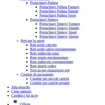
Portachiavi Pallina
Portachiavi Pallina Fantasy
Portachiavi Pallina Simple
Portachiavi Pallina Sport
Portachiavi Sintesy
Portachiavi Sintesy Fantasy
Portachiavi Sintesy Simple
Portachiavi Sintesy Sport
Portachiavi Sintesy Strong
Reti per lo sport
Reti porte calcetto
Reti porte calcio regolamentare
Rete pallavolo mini
Rete tennis regolamentare
Rete pallavolo regolamentare
Rete beach volley
Treccia per riparazione reti
Cinghie di ancoraggio
Cinghie per piccoli carichi
Cinghie per carichi pesanti
Alta tenacità
Cime naturali
Cordini e fai da te
Offerte