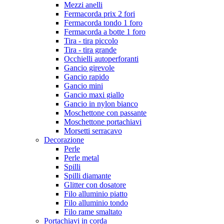
Mezzi anelli
Fermacorda prix 2 fori
Fermacorda tondo 1 foro
Fermacorda a botte 1 foro
Tira - tira piccolo
Tira - tira grande
Occhielli autoperforanti
Gancio girevole
Gancio rapido
Gancio mini
Gancio maxi giallo
Gancio in nylon bianco
Moschettone con passante
Moschettone portachiavi
Morsetti serracavo
Decorazione
Perle
Perle metal
Spilli
Spilli diamante
Glitter con dosatore
Filo alluminio piatto
Filo alluminio tondo
Filo rame smaltato
Portachiavi in corda