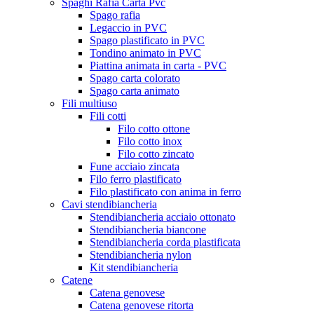
Spaghi Rafia Carta Pvc
Spago rafia
Legaccio in PVC
Spago plastificato in PVC
Tondino animato in PVC
Piattina animata in carta - PVC
Spago carta colorato
Spago carta animato
Fili multiuso
Fili cotti
Filo cotto ottone
Filo cotto inox
Filo cotto zincato
Fune acciaio zincata
Filo ferro plastificato
Filo plastificato con anima in ferro
Cavi stendibiancheria
Stendibiancheria acciaio ottonato
Stendibiancheria biancone
Stendibiancheria corda plastificata
Stendibiancheria nylon
Kit stendibiancheria
Catene
Catena genovese
Catena genovese ritorta