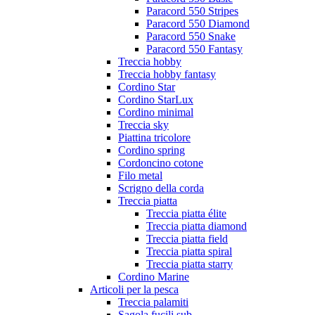
Paracord 550 Stripes
Paracord 550 Diamond
Paracord 550 Snake
Paracord 550 Fantasy
Treccia hobby
Treccia hobby fantasy
Cordino Star
Cordino StarLux
Cordino minimal
Treccia sky
Piattina tricolore
Cordino spring
Cordoncino cotone
Filo metal
Scrigno della corda
Treccia piatta
Treccia piatta élite
Treccia piatta diamond
Treccia piatta field
Treccia piatta spiral
Treccia piatta starry
Cordino Marine
Articoli per la pesca
Treccia palamiti
Sagola fucili sub