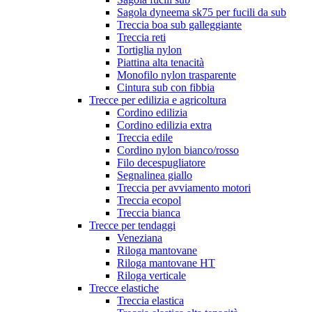
Sagola dyneema sk75 per fucili da sub
Treccia boa sub galleggiante
Treccia reti
Tortiglia nylon
Piattina alta tenacità
Monofilo nylon trasparente
Cintura sub con fibbia
Trecce per edilizia e agricoltura
Cordino edilizia
Cordino edilizia extra
Treccia edile
Cordino nylon bianco/rosso
Filo decespugliatore
Segnalinea giallo
Treccia per avviamento motori
Treccia ecopol
Treccia bianca
Trecce per tendaggi
Veneziana
Riloga mantovane
Riloga mantovane HT
Riloga verticale
Trecce elastiche
Treccia elastica