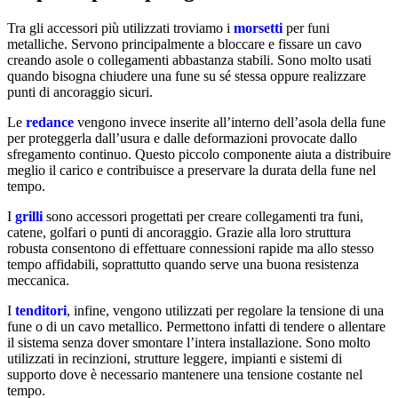
Tra gli accessori più utilizzati troviamo i
morsetti
per funi
metalliche. Servono principalmente a bloccare e fissare un cavo
creando asole o collegamenti abbastanza stabili. Sono molto usati
quando bisogna chiudere una fune su sé stessa oppure realizzare
punti di ancoraggio sicuri.
Le
redance
vengono invece inserite all’interno dell’asola della fune
per proteggerla dall’usura e dalle deformazioni provocate dallo
sfregamento continuo. Questo piccolo componente aiuta a distribuire
meglio il carico e contribuisce a preservare la durata della fune nel
tempo.
I
grilli
sono accessori progettati per creare collegamenti tra funi,
catene, golfari o punti di ancoraggio. Grazie alla loro struttura
robusta consentono di effettuare connessioni rapide ma allo stesso
tempo affidabili, soprattutto quando serve una buona resistenza
meccanica.
I
tenditori
, infine, vengono utilizzati per regolare la tensione di una
fune o di un cavo metallico. Permettono infatti di tendere o allentare
il sistema senza dover smontare l’intera installazione. Sono molto
utilizzati in recinzioni, strutture leggere, impianti e sistemi di
supporto dove è necessario mantenere una tensione costante nel
tempo.