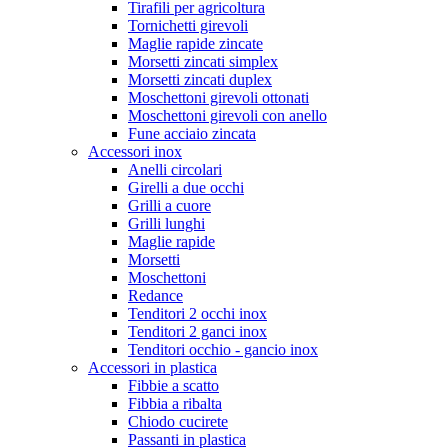
Tirafili per agricoltura
Tornichetti girevoli
Maglie rapide zincate
Morsetti zincati simplex
Morsetti zincati duplex
Moschettoni girevoli ottonati
Moschettoni girevoli con anello
Fune acciaio zincata
Accessori inox
Anelli circolari
Girelli a due occhi
Grilli a cuore
Grilli lunghi
Maglie rapide
Morsetti
Moschettoni
Redance
Tenditori 2 occhi inox
Tenditori 2 ganci inox
Tenditori occhio - gancio inox
Accessori in plastica
Fibbie a scatto
Fibbia a ribalta
Chiodo cucirete
Passanti in plastica