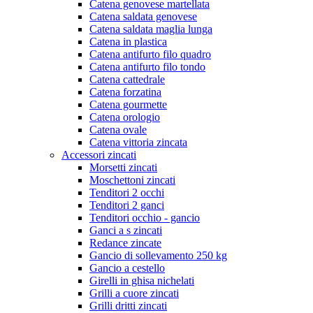
Catena genovese martellata
Catena saldata genovese
Catena saldata maglia lunga
Catena in plastica
Catena antifurto filo quadro
Catena antifurto filo tondo
Catena cattedrale
Catena forzatina
Catena gourmette
Catena orologio
Catena ovale
Catena vittoria zincata
Accessori zincati
Morsetti zincati
Moschettoni zincati
Tenditori 2 occhi
Tenditori 2 ganci
Tenditori occhio - gancio
Ganci a s zincati
Redance zincate
Gancio di sollevamento 250 kg
Gancio a cestello
Girelli in ghisa nichelati
Grilli a cuore zincati
Grilli dritti zincati