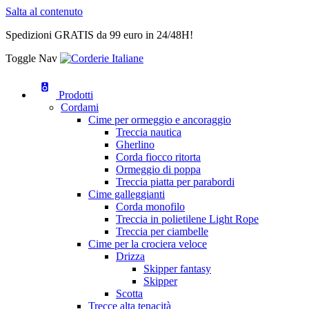
Salta al contenuto
Spedizioni GRATIS da 99 euro in 24/48H!
Toggle Nav
Prodotti
Cordami
Cime per ormeggio e ancoraggio
Treccia nautica
Gherlino
Corda fiocco ritorta
Ormeggio di poppa
Treccia piatta per parabordi
Cime galleggianti
Corda monofilo
Treccia in polietilene Light Rope
Treccia per ciambelle
Cime per la crociera veloce
Drizza
Skipper fantasy
Skipper
Scotta
Trecce alta tenacità