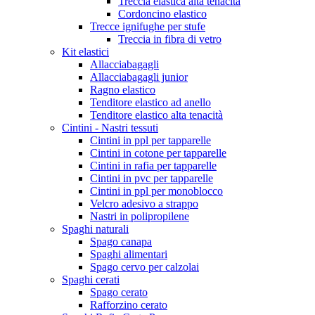
Treccia elastica alta tenacità
Cordoncino elastico
Trecce ignifughe per stufe
Treccia in fibra di vetro
Kit elastici
Allacciabagagli
Allacciabagagli junior
Ragno elastico
Tenditore elastico ad anello
Tenditore elastico alta tenacità
Cintini - Nastri tessuti
Cintini in ppl per tapparelle
Cintini in cotone per tapparelle
Cintini in rafia per tapparelle
Cintini in pvc per tapparelle
Cintini in ppl per monoblocco
Velcro adesivo a strappo
Nastri in polipropilene
Spaghi naturali
Spago canapa
Spaghi alimentari
Spago cervo per calzolai
Spaghi cerati
Spago cerato
Rafforzino cerato