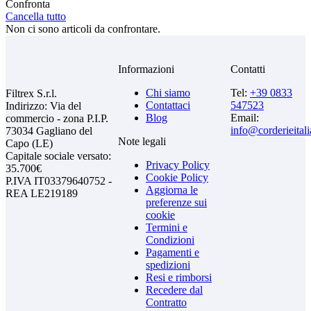
Confronta
Cancella tutto
Non ci sono articoli da confrontare.
Informazioni
Contatti
Chi siamo
Tel:
+39 0833
Filtrex S.r.l.
Contattaci
547523
Indirizzo: Via del
Blog
Email:
commercio - zona P.I.P.
info@corderieital
73034 Gagliano del
Note legali
Capo (LE)
Capitale sociale versato:
Privacy Policy
35.700€
Cookie Policy
P.IVA IT03379640752 -
Aggiorna le
REA LE219189
preferenze sui
cookie
Termini e
Condizioni
Pagamenti e
spedizioni
Resi e rimborsi
Recedere dal
Contratto