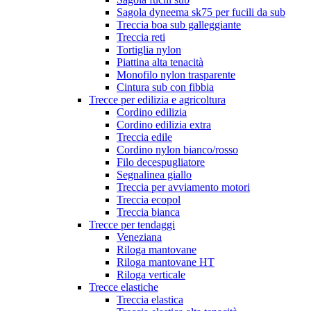
Sagola dyneema sk75 per fucili da sub
Treccia boa sub galleggiante
Treccia reti
Tortiglia nylon
Piattina alta tenacità
Monofilo nylon trasparente
Cintura sub con fibbia
Trecce per edilizia e agricoltura
Cordino edilizia
Cordino edilizia extra
Treccia edile
Cordino nylon bianco/rosso
Filo decespugliatore
Segnalinea giallo
Treccia per avviamento motori
Treccia ecopol
Treccia bianca
Trecce per tendaggi
Veneziana
Riloga mantovane
Riloga mantovane HT
Riloga verticale
Trecce elastiche
Treccia elastica