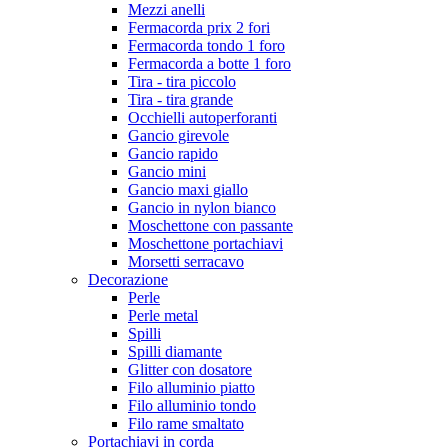
Mezzi anelli
Fermacorda prix 2 fori
Fermacorda tondo 1 foro
Fermacorda a botte 1 foro
Tira - tira piccolo
Tira - tira grande
Occhielli autoperforanti
Gancio girevole
Gancio rapido
Gancio mini
Gancio maxi giallo
Gancio in nylon bianco
Moschettone con passante
Moschettone portachiavi
Morsetti serracavo
Decorazione
Perle
Perle metal
Spilli
Spilli diamante
Glitter con dosatore
Filo alluminio piatto
Filo alluminio tondo
Filo rame smaltato
Portachiavi in corda