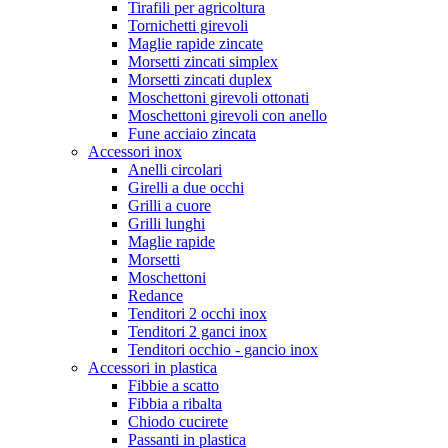
Tirafili per agricoltura
Tornichetti girevoli
Maglie rapide zincate
Morsetti zincati simplex
Morsetti zincati duplex
Moschettoni girevoli ottonati
Moschettoni girevoli con anello
Fune acciaio zincata
Accessori inox
Anelli circolari
Girelli a due occhi
Grilli a cuore
Grilli lunghi
Maglie rapide
Morsetti
Moschettoni
Redance
Tenditori 2 occhi inox
Tenditori 2 ganci inox
Tenditori occhio - gancio inox
Accessori in plastica
Fibbie a scatto
Fibbia a ribalta
Chiodo cucirete
Passanti in plastica