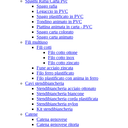
Spaghi Rafia Carta Pvc
Spago rafia
Legaccio in PVC
Spago plastificato in PVC
Tondino animato in PVC
Piattina animata in carta - PVC
Spago carta colorato
Spago carta animato
Fili multiuso
Fili cotti
Filo cotto ottone
Filo cotto inox
Filo cotto zincato
Fune acciaio zincata
Filo ferro plastificato
Filo plastificato con anima in ferro
Cavi stendibiancheria
Stendibiancheria acciaio ottonato
Stendibiancheria biancone
Stendibiancheria corda plastificata
Stendibiancheria nylon
Kit stendibiancheria
Catene
Catena genovese
Catena genovese ritorta