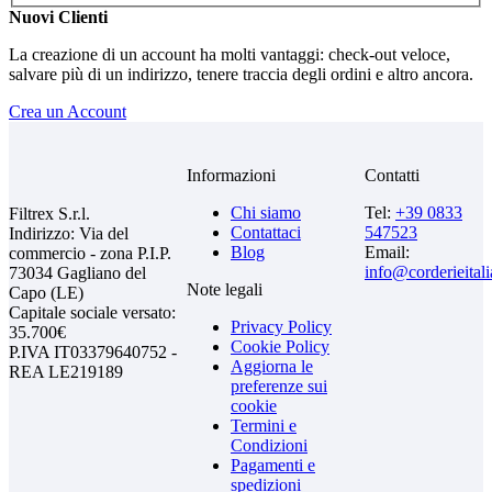
Nuovi Clienti
La creazione di un account ha molti vantaggi: check-out veloce,
salvare più di un indirizzo, tenere traccia degli ordini e altro ancora.
Crea un Account
Informazioni
Contatti
Chi siamo
Tel:
+39 0833
Filtrex S.r.l.
Contattaci
547523
Indirizzo: Via del
Blog
Email:
commercio - zona P.I.P.
info@corderieital
73034 Gagliano del
Note legali
Capo (LE)
Capitale sociale versato:
Privacy Policy
35.700€
Cookie Policy
P.IVA IT03379640752 -
Aggiorna le
REA LE219189
preferenze sui
cookie
Termini e
Condizioni
Pagamenti e
spedizioni