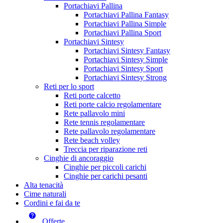
Portachiavi Pallina
Portachiavi Pallina Fantasy
Portachiavi Pallina Simple
Portachiavi Pallina Sport
Portachiavi Sintesy
Portachiavi Sintesy Fantasy
Portachiavi Sintesy Simple
Portachiavi Sintesy Sport
Portachiavi Sintesy Strong
Reti per lo sport
Reti porte calcetto
Reti porte calcio regolamentare
Rete pallavolo mini
Rete tennis regolamentare
Rete pallavolo regolamentare
Rete beach volley
Treccia per riparazione reti
Cinghie di ancoraggio
Cinghie per piccoli carichi
Cinghie per carichi pesanti
Alta tenacità
Cime naturali
Cordini e fai da te
Offerte