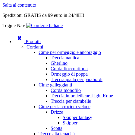
Salta al contenuto
Spedizioni GRATIS da 99 euro in 24/48H!
Toggle Nav
Prodotti
Cordami
Cime per ormeggio e ancoraggio
Treccia nautica
Gherlino
Corda fiocco ritorta
Ormeggio di poppa
Treccia piatta per parabordi
Cime galleggianti
Corda monofilo
Treccia in polietilene Light Rope
Treccia per ciambelle
Cime per la crociera veloce
Drizza
Skipper fantasy
Skipper
Scotta
Trecce alta tenacità