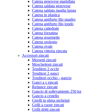
Catena genovese martellata
Catena saldata genovese
Catena saldata maglia lunga
Catena in plastica
Catena antifurto filo quadro
Catena antifurto filo tondo
Catena cattedrale
Catena forzatina
Catena gourmette
Catena orologio
Catena ovale
Catena vittoria zincata
Accessori zincati
Morsetti zincati
Moschettoni zincati
Tenditori 2 occhi
Tenditori 2 ganci
Tenditori occhio - gancio
Ganci a s zincati
Redance zincate
Gancio di sollevamento 250 kg
Gancio a cestello
Girelli in ghisa nichelati
Grilli a cuore zincati
Grilli dritti zincati