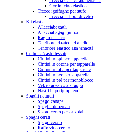
Treccia elastica alta tenacità
Cordoncino elastico
Trecce ignifughe per stufe
Treccia in fibra di vetro
Kit elastici
Allacciabagagli
Allacciabagagli junior
Ragno elastico
Tenditore elastico ad anello
Tenditore elastico alta tenacità
Cintini - Nastri tessuti
Cintini in ppl per tapparelle
Cintini in cotone per tapparelle
Cintini in rafia per tapparelle
Cintini in pvc per tapparelle
Cintini in ppl per monoblocco
Velcro adesivo a strappo
Nastri in polipropilene
Spaghi naturali
Spago canapa
Spaghi alimentari
Spago cervo per calzolai
Spaghi cerati
Spago cerato
Rafforzino cerato