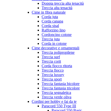
Doppia treccia alta tenacità
Treccia alta tenacità
Cime in fibra naturale
Corda juta
Corda canapa
Corda sisal
Rafforzino lino
Cordoncino cotone
Treccia juta
Corda in cotone
Cime decorative e ornamentali
Treccia polipropilene
Treccia surf
Treccia corit
Corda fiocco ritorta
Treccia fiocco
Treccia luxury
Treccia sport
Treccia fantasia bicolore
Treccia fantasia tricolore
Treccia segnaletica
Treccia verde oliva
Cordini per hobby e fai da te
Paracord 550 Type III
Paracord 550 Basic