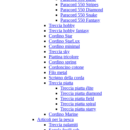
Paracord 550 Stripes
Paracord 550 Diamond
Paracord 550 Snake
Paracord 550 Fantasy
Treccia hobby
Treccia hobby fantasy
Cordino Star
Cordino StarLux
Cordino minimal
Treccia sky
Piattina tricolore
Cordino spring
Cordoncino cotone
Filo metal
Scrigno della corda
Treccia piatta
Treccia piatta élite
Treccia piatta diamond
Treccia piatta field
Treccia piatta spiral
Treccia piatta starry
Cordino Marine
Articoli per la pesca
Treccia palamiti
Sagola fucili sub