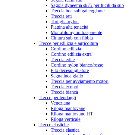
Sagola dyneema sk75 per fucili da sub
Treccia boa sub galleggiante
Treccia reti
Tortiglia nylon
Piattina alta tenacità
Monofilo nylon trasparente
Cintura sub con fibbia
Trecce per edilizia e agricoltura
Cordino edilizia
Cordino edilizia extra
Treccia edile
Cordino nylon bianco/rosso
Filo decespugliatore
Segnalinea giallo
Treccia per avviamento motori
Treccia ecopol
Treccia bianca
Trecce per tendaggi
Veneziana
Riloga mantovane
Riloga mantovane HT
Riloga verticale
Trecce elastiche
Treccia elastica