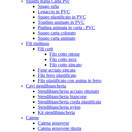
Spaghi Rafia Carta Pvc
Spago rafia
Legaccio in PVC
Spago plastificato in PVC
Tondino animato in PVC
Piattina animata in carta - PVC
Spago carta colorato
Spago carta animato
Fili multiuso
Fili cotti
Filo cotto ottone
Filo cotto inox
Filo cotto zincato
Fune acciaio zincata
Filo ferro plastificato
Filo plastificato con anima in ferro
Cavi stendibiancheria
Stendibiancheria acciaio ottonato
Stendibiancheria biancone
Stendibiancheria corda plastificata
Stendibiancheria nylon
Kit stendibiancheria
Catene
Catena genovese
Catena genovese ritorta