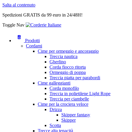
Salta al contenuto
Spedizioni GRATIS da 99 euro in 24/48H!
Toggle Nav
Prodotti
Cordami
Cime per ormeggio e ancoraggio
Treccia nautica
Gherlino
Corda fiocco ritorta
Ormeggio di poppa
Treccia piatta per parabordi
Cime galleggianti
Corda monofilo
Treccia in polietilene Light Rope
Treccia per ciambelle
Cime per la crociera veloce
Drizza
Skipper fantasy
Skipper
Scotta
Trecce alta tenacità