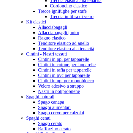
Treccia elastica alta tenacità
Cordoncino elastico
Trecce ignifughe per stufe
Treccia in fibra di vetro
Kit elastici
Allacciabagagli
Allacciabagagli junior
Ragno elastico
Tenditore elastico ad anello
Tenditore elastico alta tenacità
Cintini - Nastri tessuti
Cintini in ppl per tapparelle
Cintini in cotone per tapparelle
Cintini in rafia per tapparelle
Cintini in pvc per tapparelle
Cintini in ppl per monoblocco
Velcro adesivo a strappo
Nastri in polipropilene
Spaghi naturali
Spago canapa
Spaghi alimentari
Spago cervo per calzolai
Spaghi cerati
Spago cerato
Rafforzino cerato