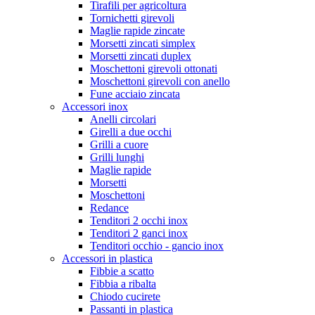
Tirafili per agricoltura
Tornichetti girevoli
Maglie rapide zincate
Morsetti zincati simplex
Morsetti zincati duplex
Moschettoni girevoli ottonati
Moschettoni girevoli con anello
Fune acciaio zincata
Accessori inox
Anelli circolari
Girelli a due occhi
Grilli a cuore
Grilli lunghi
Maglie rapide
Morsetti
Moschettoni
Redance
Tenditori 2 occhi inox
Tenditori 2 ganci inox
Tenditori occhio - gancio inox
Accessori in plastica
Fibbie a scatto
Fibbia a ribalta
Chiodo cucirete
Passanti in plastica