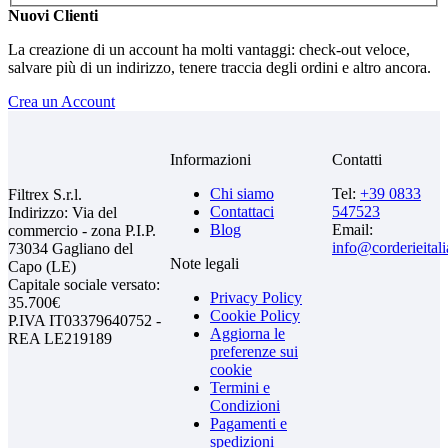
Nuovi Clienti
La creazione di un account ha molti vantaggi: check-out veloce,
salvare più di un indirizzo, tenere traccia degli ordini e altro ancora.
Crea un Account
Informazioni
Contatti
Chi siamo
Tel:
+39 0833
Filtrex S.r.l.
Contattaci
547523
Indirizzo: Via del
Blog
Email:
commercio - zona P.I.P.
info@corderieital
73034 Gagliano del
Note legali
Capo (LE)
Capitale sociale versato:
Privacy Policy
35.700€
Cookie Policy
P.IVA IT03379640752 -
Aggiorna le
REA LE219189
preferenze sui
cookie
Termini e
Condizioni
Pagamenti e
spedizioni