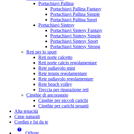
Portachiavi Pallina
Portachiavi Pallina Fantasy
Portachiavi Pallina Simple
Portachiavi Pallina Sport
Portachiavi Sintesy
Portachiavi Sintesy Fantasy
Portachiavi Sintesy Simple
Portachiavi Sintesy Sport
Portachiavi Sintesy Strong
Reti per lo sport
Reti porte calcetto
Reti porte calcio regolamentare
Rete pallavolo mini
Rete tennis regolamentare
Rete pallavolo regolamentare
Rete beach volley
Treccia per riparazione reti
Cinghie di ancoraggio
Cinghie per piccoli carichi
Cinghie per carichi pesanti
Alta tenacità
Cime naturali
Cordini e fai da te
Offerte