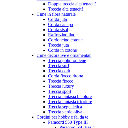
Doppia treccia alta tenacità
Treccia alta tenacità
Cime in fibra naturale
Corda juta
Corda canapa
Corda sisal
Rafforzino lino
Cordoncino cotone
Treccia juta
Corda in cotone
Cime decorative e ornamentali
Treccia polipropilene
Treccia surf
Treccia corit
Corda fiocco ritorta
Treccia fiocco
Treccia luxury
Treccia sport
Treccia fantasia bicolore
Treccia fantasia tricolore
Treccia segnaletica
Treccia verde oliva
Cordini per hobby e fai da te
Paracord 550 Type III
Paracord 550 Basic