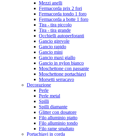
Mezzi anelli
Fermacorda prix 2 fori
Fermacorda tondo 1 foro
Fermacorda a botte 1 foro
Tira - tira piccolo
Tira - tira grande
Occhielli autoperforanti
Gancio girevole
Gancio rapido
Gancio mini
Gancio maxi giallo
Gancio in nylon bianco
Moschettone con passante
Moschettone portachiavi
Morsetti serracavo
Decorazione
Perle
Perle metal
Spilli
Spilli diamante
Glitter con dosatore
Filo alluminio piatto
Filo alluminio tondo
Filo rame smaltato
Portachiavi in corda