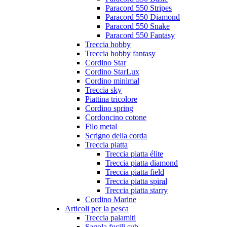
Paracord 550 Stripes
Paracord 550 Diamond
Paracord 550 Snake
Paracord 550 Fantasy
Treccia hobby
Treccia hobby fantasy
Cordino Star
Cordino StarLux
Cordino minimal
Treccia sky
Piattina tricolore
Cordino spring
Cordoncino cotone
Filo metal
Scrigno della corda
Treccia piatta
Treccia piatta élite
Treccia piatta diamond
Treccia piatta field
Treccia piatta spiral
Treccia piatta starry
Cordino Marine
Articoli per la pesca
Treccia palamiti
Sagola fucili sub