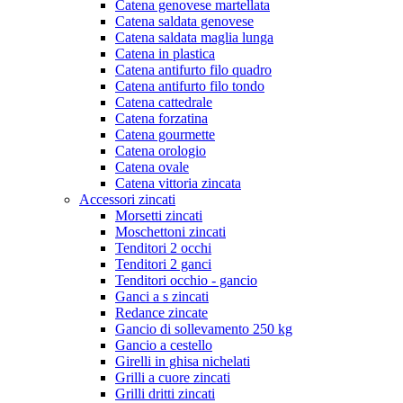
Catena genovese martellata
Catena saldata genovese
Catena saldata maglia lunga
Catena in plastica
Catena antifurto filo quadro
Catena antifurto filo tondo
Catena cattedrale
Catena forzatina
Catena gourmette
Catena orologio
Catena ovale
Catena vittoria zincata
Accessori zincati
Morsetti zincati
Moschettoni zincati
Tenditori 2 occhi
Tenditori 2 ganci
Tenditori occhio - gancio
Ganci a s zincati
Redance zincate
Gancio di sollevamento 250 kg
Gancio a cestello
Girelli in ghisa nichelati
Grilli a cuore zincati
Grilli dritti zincati