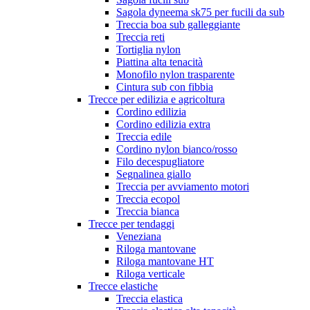
Sagola dyneema sk75 per fucili da sub
Treccia boa sub galleggiante
Treccia reti
Tortiglia nylon
Piattina alta tenacità
Monofilo nylon trasparente
Cintura sub con fibbia
Trecce per edilizia e agricoltura
Cordino edilizia
Cordino edilizia extra
Treccia edile
Cordino nylon bianco/rosso
Filo decespugliatore
Segnalinea giallo
Treccia per avviamento motori
Treccia ecopol
Treccia bianca
Trecce per tendaggi
Veneziana
Riloga mantovane
Riloga mantovane HT
Riloga verticale
Trecce elastiche
Treccia elastica