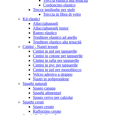
Treccia elastica alta tenacità
Cordoncino elastico
Trecce ignifughe per stufe
Treccia in fibra di vetro
Kit elastici
Allacciabagagli
Allacciabagagli junior
Ragno elastico
Tenditore elastico ad anello
Tenditore elastico alta tenacità
Cintini - Nastri tessuti
Cintini in ppl per tapparelle
Cintini in cotone per tapparelle
Cintini in rafia per tapparelle
Cintini in pvc per tapparelle
Cintini in ppl per monoblocco
Velcro adesivo a strappo
Nastri in polipropilene
Spaghi naturali
Spago canapa
Spaghi alimentari
Spago cervo per calzolai
Spaghi cerati
Spago cerato
Rafforzino cerato