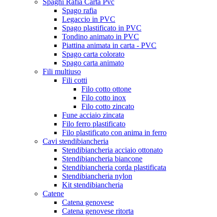
Spaghi Rafia Carta Pvc
Spago rafia
Legaccio in PVC
Spago plastificato in PVC
Tondino animato in PVC
Piattina animata in carta - PVC
Spago carta colorato
Spago carta animato
Fili multiuso
Fili cotti
Filo cotto ottone
Filo cotto inox
Filo cotto zincato
Fune acciaio zincata
Filo ferro plastificato
Filo plastificato con anima in ferro
Cavi stendibiancheria
Stendibiancheria acciaio ottonato
Stendibiancheria biancone
Stendibiancheria corda plastificata
Stendibiancheria nylon
Kit stendibiancheria
Catene
Catena genovese
Catena genovese ritorta