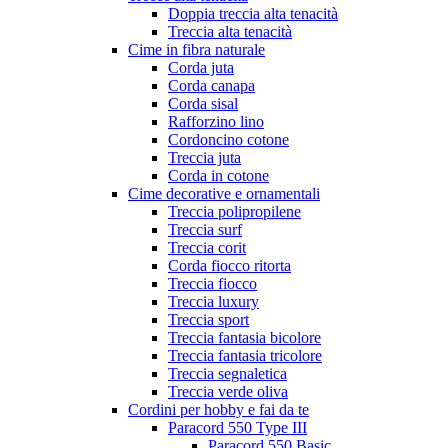
Doppia treccia alta tenacità
Treccia alta tenacità
Cime in fibra naturale
Corda juta
Corda canapa
Corda sisal
Rafforzino lino
Cordoncino cotone
Treccia juta
Corda in cotone
Cime decorative e ornamentali
Treccia polipropilene
Treccia surf
Treccia corit
Corda fiocco ritorta
Treccia fiocco
Treccia luxury
Treccia sport
Treccia fantasia bicolore
Treccia fantasia tricolore
Treccia segnaletica
Treccia verde oliva
Cordini per hobby e fai da te
Paracord 550 Type III
Paracord 550 Basic