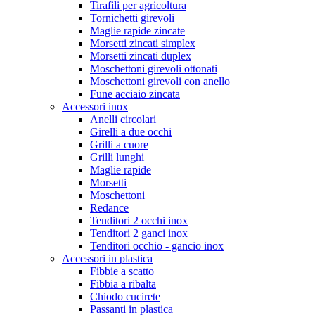
Tirafili per agricoltura
Tornichetti girevoli
Maglie rapide zincate
Morsetti zincati simplex
Morsetti zincati duplex
Moschettoni girevoli ottonati
Moschettoni girevoli con anello
Fune acciaio zincata
Accessori inox
Anelli circolari
Girelli a due occhi
Grilli a cuore
Grilli lunghi
Maglie rapide
Morsetti
Moschettoni
Redance
Tenditori 2 occhi inox
Tenditori 2 ganci inox
Tenditori occhio - gancio inox
Accessori in plastica
Fibbie a scatto
Fibbia a ribalta
Chiodo cucirete
Passanti in plastica