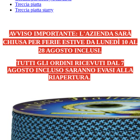
Treccia piatta
Treccia piatta starry
AVVISO IMPORTANTE: L'AZIENDA SARÀ
CHIUSA PER FERIE ESTIVE DA LUNEDÌ 10 AL
28 AGOSTO INCLUSI.
TUTTI GLI ORDINI RICEVUTI DAL 7
AGOSTO INCLUSO SARANNO EVASI ALLA
RIAPERTURA.
.