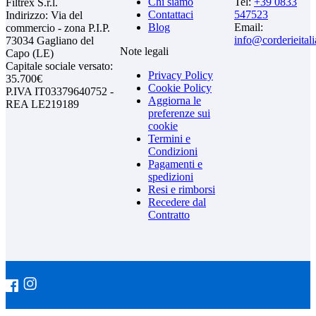
Chi siamo
Tel:
+39 0833
Filtrex S.r.l.
Contattaci
547523
Indirizzo: Via del
Blog
Email:
commercio - zona P.I.P.
info@corderieital
73034 Gagliano del
Note legali
Capo (LE)
Capitale sociale versato:
Privacy Policy
35.700€
Cookie Policy
P.IVA IT03379640752 -
Aggiorna le
REA LE219189
preferenze sui
cookie
Termini e
Condizioni
Pagamenti e
spedizioni
Resi e rimborsi
Recedere dal
Contratto