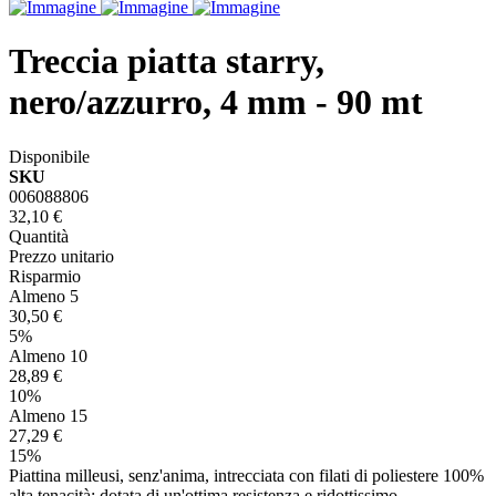
Treccia piatta starry,
nero/azzurro, 4 mm - 90 mt
Disponibile
SKU
006088806
32,10 €
Quantità
Prezzo unitario
Risparmio
Almeno 5
30,50 €
5%
Almeno 10
28,89 €
10%
Almeno 15
27,29 €
15%
Piattina milleusi, senz'anima, intrecciata con filati di poliestere 100%
alta tenacità; dotata di un'ottima resistenza e ridottissimo