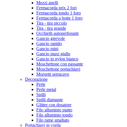
Mezzi anelli
Fermacorda prix 2 fori
Fermacorda tondo 1 foro
Fermacorda a botte 1 foro
Tira - tira piccolo
Tira - tira grande
Occhielli autoperforanti
Gancio girevole
Gancio rapido
Gancio mini
Gancio maxi giallo
Gancio in nylon bianco
Moschettone con passante
Moschettone portachiavi
Morsetti serracavo
Decorazione
Perle
Perle metal
Spilli
Spilli diamante
Glitter con dosatore
Filo alluminio piatto
Filo alluminio tondo
Filo rame smaltato
Portachiavi in corda