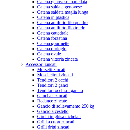
Catena genovese martellata
Catena saldata genovese
Catena saldata maglia lunga
Catena in plastica
Catena antifurto filo quadro
Catena antifurto filo tondo
Catena cattedrale
Catena forzatina
Catena gourmette
Catena orologio
Catena ovale
Catena vittoria zincata
Accessori zincati
Morsetti zincati
Moschettoni zincati
Tenditori 2 occhi
Tenditori 2 ganci
Tenditori occhio - gancio
Ganci a s zincati
Redance zincate
Gancio di sollevamento 250 kg
Gancio a cestello
Girelli in ghisa nichelati
Grilli a cuore zincati
Grilli dritti zincati