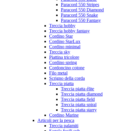
Paracord 550 Stripes
Paracord 550 Diamond
Paracord 550 Snake
Paracord 550 Fantasy
Treccia hobby
Treccia hobby fantasy
Cordino Star
Cordino StarLux
Cordino minimal
Treccia sky
Piattina tricolore
Cordino spring
Cordoncino cotone
Filo metal
Scrigno della corda
Treccia piatta
Treccia piatta élite
Treccia piatta diamond
Treccia piatta field
Treccia piatta spiral
Treccia piatta starry
Cordino Marine
Articoli per la pesca
Treccia palamiti
Sagola fucili sub