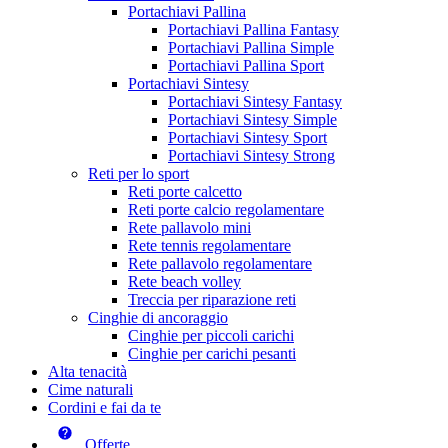
Portachiavi Pallina
Portachiavi Pallina Fantasy
Portachiavi Pallina Simple
Portachiavi Pallina Sport
Portachiavi Sintesy
Portachiavi Sintesy Fantasy
Portachiavi Sintesy Simple
Portachiavi Sintesy Sport
Portachiavi Sintesy Strong
Reti per lo sport
Reti porte calcetto
Reti porte calcio regolamentare
Rete pallavolo mini
Rete tennis regolamentare
Rete pallavolo regolamentare
Rete beach volley
Treccia per riparazione reti
Cinghie di ancoraggio
Cinghie per piccoli carichi
Cinghie per carichi pesanti
Alta tenacità
Cime naturali
Cordini e fai da te
Offerte